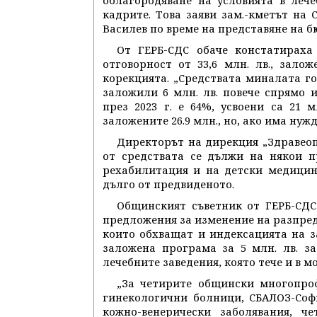
облагородяване на условията в леч
кадрите. Това заяви зам.-кметът на
Василев по време на представяне на 
От ГЕРБ-СДС обаче констатираха
отговорност от 33,6 млн. лв., зало
корекцията. „Средствата миналата го
заложили 6 млн. лв. повече спрямо
през 2023 г. е 64%, усвоени са 21 м
заложените 26.9 млн., но, ако има нуж
Директорът на дирекция „Здравеоп
от средствата се дължи на някои п
рехабилитация и на детски медицин
дълго от предвиденото.
Общинският съветник от ГЕРБ-СДС
предложения за изменение на разпред
които обхващат и индексацията на з
заложена програма за 5 млн. лв. з
лечебните заведения, която тече и в м
„За четирите общински многопроф
гинекологични болници, СБАЛОЗ-Соф
кожно-венерически заболявания, ч