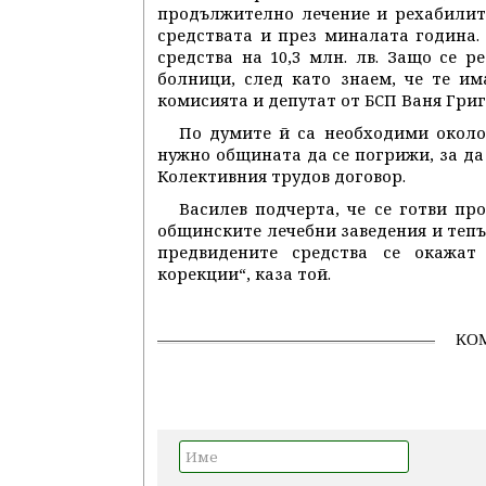
продължително лечение и рехабилитац
средствата и през миналата година. З
средства на 10,3 млн. лв. Защо се 
болници, след като знаем, че те и
комисията и депутат от БСП Ваня Григ
По думите й са необходими около 
нужно общината да се погрижи, за да
Колективния трудов договор.
Василев подчерта, че се готви пр
общинските лечебни заведения и тепър
предвидените средства се окажат
корекции“, каза той.
КО