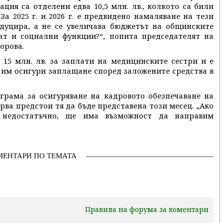
ия са отделени едва 10,5 млн. лв., колкото са били
а 2025 г. и 2026 г. е предвидено намаляване на тези
редуцира, а не се увеличава бюджетът на общинските
мат и социални функции?“, попита председателят на
орова.
15 млн. лв. за заплати на медицинските сестри и е
 им осигури заплащане според заложените средства в
ограма за осигуряване на кадровото обезпечаване на
ва предстои тя да бъде представена този месец. „Ако
 недостатъчно, ще има възможност да направим
МЕНТАРИ ПО ТЕМАТА
Правила на форума за коментари