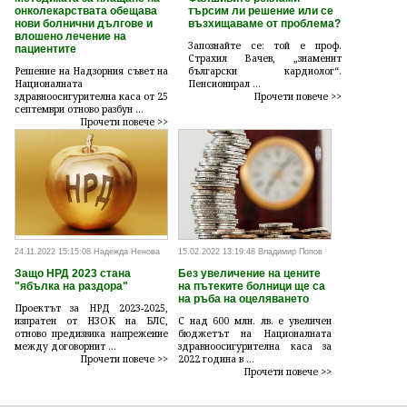
онколекарствата обещава
търсим ли решение или се
нови болнични дългове и
възхищаваме от проблема?
влошено лечение на
Запознайте се: той е проф.
пациентите
Страхил Вачев, „знаменит
Решение на Надзорния съвет на
български кардиолог“.
Националната
Пенсионирал ...
здравноосигурителна каса от 25
Прочети повече >>
септември отново разбун ...
Прочети повече >>
24.11.2022 15:15:08 Надежда Ненова
15.02.2022 13:19:48 Владимир Попов
Защо НРД 2023 стана
Без увеличение на цените
"ябълка на раздора"
на пътеките болници ще са
на ръба на оцеляването
Проектът за НРД 2023-2025,
изпратен от НЗОК на БЛС,
С над 600 млн. лв. е увеличен
отново предизвика напрежение
бюджетът на Националната
между договорнит ...
здравноосигурителна каса за
Прочети повече >>
2022 година в ...
Прочети повече >>