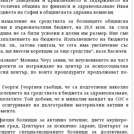
ебните заведения и привличането и задържането на
 Столична община по финанси и здравеопазване Иван
бюджета на София в общинската здравна комисия.
 намаление на средствата за болниците общинска
жени в първоначалния бюджет, на 26,9 млн. лв. след
дина не са били усвоени в целия им размер. Ние сме
 изпълнението на бюджета. Изпълнението на бюджета
лн. лв., затова смятам, че сега има увеличение със
да, ще внесем корекция за още средства“, каза Василев.
азване“ Моника Чеуз заяви, че неусвояването на част
роекти за изграждане на център за психосоциална
ски център, по които процедурите продължават по-
 Георги Георгиев съобщи, че са подготвени няколко
елението на средствата в бюджета за здравеопазване,
аплатите. Той добави, че в миналия мандат на СОС е
а осигуряване на дълготрайни материални активи в
омента.
илни болници за активно лечение, двете акушеро-
ия град, Центърът за психично здраве, Центърът за
етирите специализираните болници за долекуване,