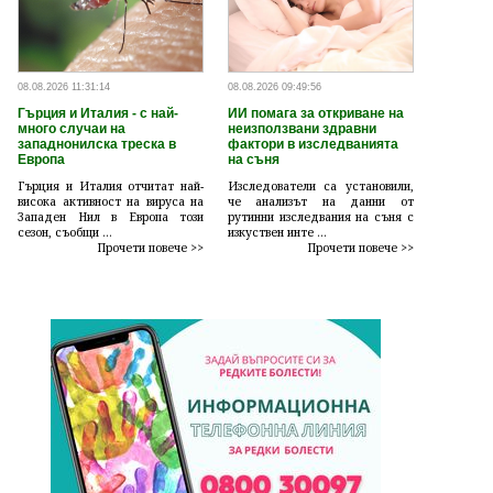
08.08.2026 11:31:14
08.08.2026 09:49:56
Гърция и Италия - с най-
ИИ помага за откриване на
много случаи на
неизползвани здравни
западнонилска треска в
фактори в изследванията
Европа
на съня
Гърция и Италия отчитат най-
Изследователи са установили,
висока активност на вируса на
че анализът на данни от
Западен Нил в Европа този
рутинни изследвания на съня с
сезон, съобщи ...
изкуствен инте ...
Прочети повече >>
Прочети повече >>