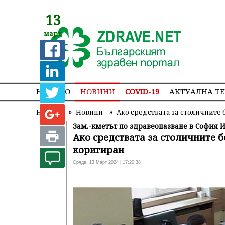
13
март
НАЧАЛО
НОВИНИ
COVID-19
АКТУАЛНА Т
»
»
Начало
Новини
Ако средствата за столичните
Зам.-кметът по здравеопазване в София И
Ако средствата за столичните 
коригиран
Сряда, 13 Март 2024 | 17:20:38