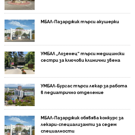
МБАЛ-Пазарджик търси акушерки
УМБАЛ „Лозенец“ търси медицински
сестри за ключови клинични звена
УМБАЛ-Бургас търси лекар за работа
в педиатрично отделение
МБАЛ-Пазарджик обявява конкурс за
лекари-специализанти за седем
специалности