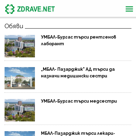
Обяви
УМБАЛ-Бургас търси рентгенов
лаборант
„МБАЛ- Пазарджик" АД търси да
назначи медицински сестри
УМБАЛ-Бургас търси медсестри
МБАЛ-Пазарджик търси лекари-