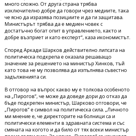
много сложно. От друга страна трябва
изключително добре да говори чрез медиите, така
че ясно да изразява позициите и да ги защитава.
Министърът трябва да е медиен човек с
достатъчно богат опит в управлението, както и
добре възприет и като експерт“, каза икономистът.
Според Аркади Шарков действително липсата на
политическа подкрепа е оказала решаващо
значение за решението на министър Хинков, тъй
като това не му позволява да изпълнява съвестно
задълженията си.
В отговор на въпрос какво му е толкова особеното
на „Пирогов“, че може да доведе дори до отказ да
бъде подкрепен министър, Шарково отговори, че
„Пирогов“ е символ на политическа сила. „Личното
ми мнение е, че директорите на болници са и
политически елементи в здравната система и със
смяната на когото и да било от тях всеки министър