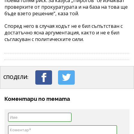
поема голям риск. За казуса „Пирогов“ се изчакват
проверките от прокуратурата и на база на това ще
бъде взето решение“, каза той.
Според него в случая ходът не е бил съпътстван с
достатъчно ясна аргументация, както и не е бил
съгласуван с политическите сили.
СПОДЕЛИ:
Коментари по темата