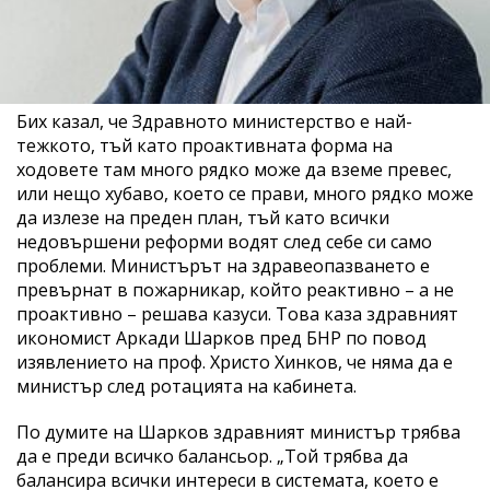
Бих казал, че Здравното министерство е най-
тежкото, тъй като проактивната форма на
ходовете там много рядко може да вземе превес,
или нещо хубаво, което се прави, много рядко може
да излезе на преден план, тъй като всички
недовършени реформи водят след себе си само
проблеми. Министърът на здравеопазването е
превърнат в пожарникар, който реактивно – а не
проактивно – решава казуси. Това каза здравният
икономист Аркади Шарков пред БНР по повод
изявлението на проф. Христо Хинков, че няма да е
министър след ротацията на кабинета.
По думите на Шарков здравният министър трябва
да е преди всичко балансьор. „Той трябва да
балансира всички интереси в системата, което е