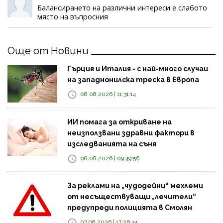
Балансирането на различни интереси е слабото
място на въпросния
Още от Новини
Гърция и Италия - с най-много случаи
на западнонилска треска в Европа
08.08.2026 | 11:31:14
ИИ помага за откриване на
неизползвани здравни фактори в
изследванията на съня
08.08.2026 | 09:49:56
За реклами на „чудодейни“ мехлеми
от несъществуващи „лечители“
предупреди полицията в Смолян
07.08.2026 | 17:26:34