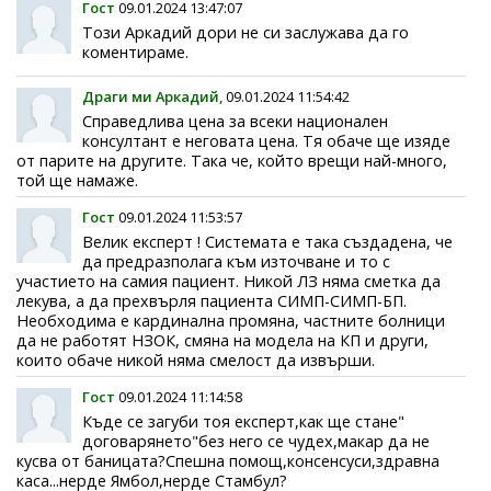
Гост
09.01.2024 13:47:07
Този Аркадий дори не си заслужава да го
коментираме.
Драги ми Аркадий,
09.01.2024 11:54:42
Справедлива цена за всеки национален
консултант е неговата цена. Тя обаче ще изяде
от парите на другите. Така че, който врещи най-много,
той ще намаже.
Гост
09.01.2024 11:53:57
Велик експерт ! Системата е така създадена, че
да предразполага към източване и то с
участието на самия пациент. Никой ЛЗ няма сметка да
лекува, а да прехвърля пациента СИМП-СИМП-БП.
Необходима е кардинална промяна, частните болници
да не работят НЗОК, смяна на модела на КП и други,
които обаче никой няма смелост да извърши.
Гост
09.01.2024 11:14:58
Къде се загуби тоя експерт,как ще стане"
договарянето"без него се чудех,макар да не
кусва от баницата?Спешна помощ,консенсуси,здравна
каса...нерде Ямбол,нерде Стамбул?