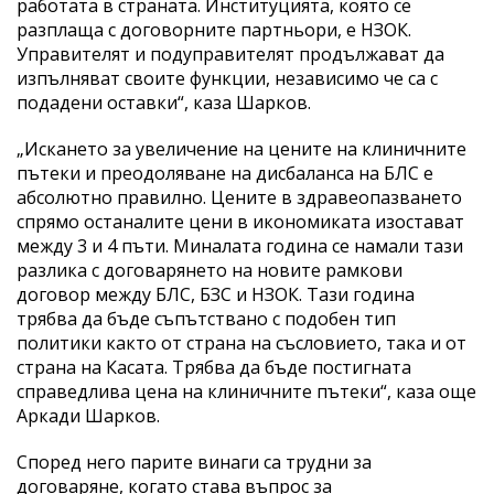
работата в страната. Институцията, която се
разплаща с договорните партньори, е НЗОК.
Управителят и подуправителят продължават да
изпълняват своите функции, независимо че са с
подадени оставки“, каза Шарков.
„Искането за увеличение на цените на клиничните
пътеки и преодоляване на дисбаланса на БЛС е
абсолютно правилно. Цените в здравеопазването
спрямо останалите цени в икономиката изостават
между 3 и 4 пъти. Миналата година се намали тази
разлика с договарянето на новите рамкови
договор между БЛС, БЗС и НЗОК. Тази година
трябва да бъде съпътствано с подобен тип
политики както от страна на съсловието, така и от
страна на Касата. Трябва да бъде постигната
справедлива цена на клиничните пътеки“, каза още
Аркади Шарков.
Според него парите винаги са трудни за
договаряне, когато става въпрос за