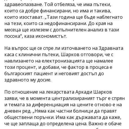
здравеопазване. Той отбеляза, че има пътеки,
които са добре финансирани, но има и такива,
които изостават. „Тази година ще бъде наблегнато
на тези, които са недофинансирани. До края на
месеца ще излезем с допълнителен анализ в тази
посока“, каза икономистът.
На въпрос ще се спре ли източването на Здравната
каса с клинични пътеки, Шарков отговори, че с
навлизането на електронизацията ще намалее
този процент, и добави, че фактор в процеса е
българският пациент и неговият достъп до
здравното му досие.
По отношение на лекарствата Аркади Шарков
заяви, че в момента централизираният търг е спрян
и темата за диференциация на цените отново е на
дневен ред. „Няма как частни болници да правят
обществени поръчки. Има как държавата да каже,
че ще заплаща до определена цена. Важно е обаче