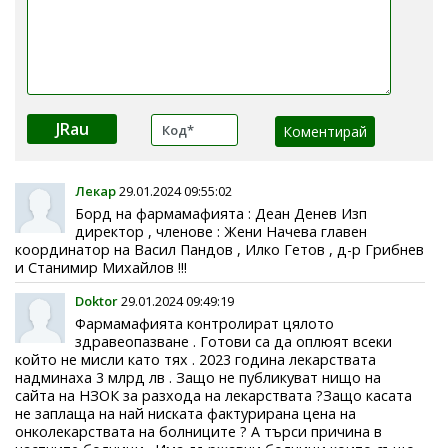
JRau
Лекар
29.01.2024 09:55:02
Борд на фармамафията : Деан Денев Изп
директор , членове : Жени Начева главен
координатор на Васил Пандов , Илко Гетов , д-р Грибнев
и Станимир Михайлов !!!
Doktor
29.01.2024 09:49:19
Фармамафията контролират цялото
здравеопазване . Готови са да оплюят всеки
който не мисли като тях . 2023 година лекарствата
надминаха 3 млрд лв . Защо не публикуват нищо на
сайта на НЗОК за разхода на лекарствата ?Защо касата
не заплаща на най ниската фактурирана цена на
онколекарствата на болниците ? А търси причина в