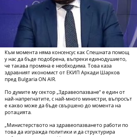
Към момента няма консенсус как Спешната помощ
у нас да бъде подобрена, въпреки единодушието,
че такава промяна е необходима. Това каза
здравният икономист от ЕКИП Аркади Шарков
пред Bulgaria ON AIR.
По думите му сектор „Здравеопазване“ е един от
най-напрегнатите, с най-много министри, въпросът
е какво може да бъде свършено до момента на
ротацията.
„Министерството на здравеопазването работи по
това да изгражда политики и да структурира