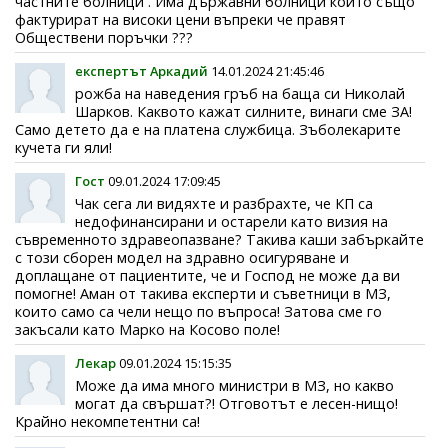
частните болници . Има държавни болници които също
фактурират на високи цени въпреки че правят
Обществени поръчки ???
експертът Аркадий
14.01.2024 21:45:46
рожба на наведения гръб на баща си Николай
Шарков. Каквото кажат силните, винаги сме ЗА!
Само детето да е на платена службица. Зъболекарите
кучета ги яли!
Гост
09.01.2024 17:09:45
Чак сега ли видяхте и разбрахте, че КП са
недофинансирани и остарели като визия на
съвременното здравеопазване? Такива каши забъркайте
с този сборен модел на здравно осигуряване и
доплащане от пациентите, че и Господ не може да ви
помогне! Аман от такива експерти и съветници в МЗ,
които само са чели нещо по въпроса! Затова сме го
закъсали като Марко на Косово поле!
Лекар
09.01.2024 15:15:35
Може да има много министри в МЗ, но какво
могат да свършат?! Отговотът е лесен-нищо!
Крайно некомпетентни са!