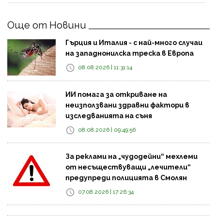
Още от Новини
Гърция и Италия - с най-много случаи
на западнонилска треска в Европа
08.08.2026 | 11:31:14
ИИ помага за откриване на
неизползвани здравни фактори в
изследванията на съня
08.08.2026 | 09:49:56
За реклами на „чудодейни“ мехлеми
от несъществуващи „лечители“
предупреди полицията в Смолян
07.08.2026 | 17:26:34