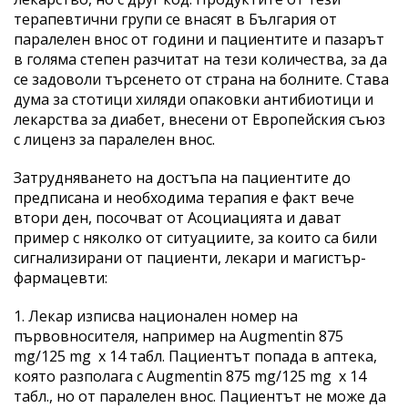
терапевтични групи се внасят в България от
паралелен внос от години и пациентите и пазарът
в голяма степен разчитат на тези количества, за да
се задоволи търсенето от страна на болните. Става
дума за стотици хиляди опаковки антибиотици и
лекарства за диабет, внесени от Европейския съюз
с лиценз за паралелен внос.
Затрудняването на достъпа на пациентите до
предписана и необходима терапия е факт вече
втори ден, посочват от Асоциацията и дават
пример с няколко от ситуациите, за които са били
сигнализирани от пациенти, лекари и магистър-
фармацевти:
1. Лекар изписва национален номер на
първовносителя, например на Augmentin 875
mg/125 mg х 14 табл. Пациентът попада в аптека,
която разполага с Augmentin 875 mg/125 mg х 14
табл., но от паралелен внос. Пациентът не може да