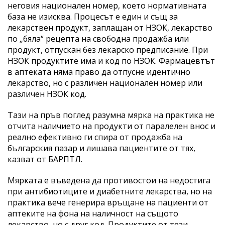
неговия национален номер, което нормативната
база не изисква. Процесът е един и същ за
лекарствен продукт, заплащан от НЗОК, лекарство
по „бяла“ рецепта на свободна продажба или
продукт, отпускан без лекарско предписание. При
НЗОК продуктите има и код по НЗОК. Фармацевтът
в аптеката няма право да отпусне идентично
лекарство, но с различен национален номер или
различен НЗОК код.
Тази на пръв поглед разумна мярка на практика не
отчита наличието на продукти от паралелен внос и
реално ефективно ги спира от продажба на
българския пазар и лишава пациентите от тях,
казват от БАРПТЛ.
Мярката е въведена да противостои на недостига
при антибиотиците и диабетните лекарства, но на
практика вече генерира връщане на пациенти от
аптеките на фона на наличност на същото
лекарство, но с друг код. Продуктите от тези