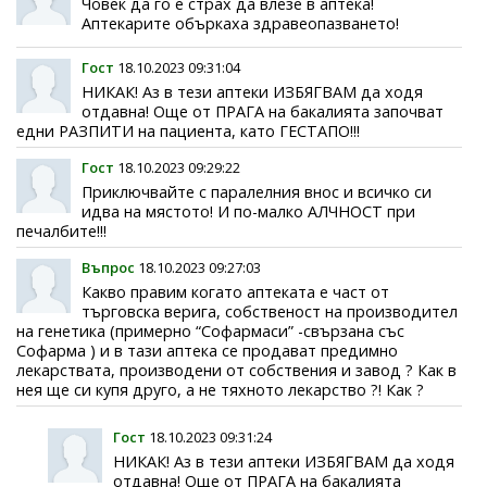
Човек да го е страх да влезе в аптека!
Аптекарите объркаха здравеопазването!
Гост
18.10.2023 09:31:04
НИКАК! Аз в тези аптеки ИЗБЯГВАМ да ходя
отдавна! Още от ПРАГА на бакалията започват
едни РАЗПИТИ на пациента, като ГЕСТАПО!!!
Гост
18.10.2023 09:29:22
Приключвайте с паралелния внос и всичко си
идва на мястото! И по-малко АЛЧНОСТ при
печалбите!!!
Въпрос
18.10.2023 09:27:03
Какво правим когато аптеката е част от
търговска верига, собственост на производител
на генетика (примерно “Софармаси” -свързана със
Софарма ) и в тази аптека се продават предимно
лекарствата, производени от собствения и завод ? Как в
нея ще си купя друго, а не тяхното лекарство ?! Как ?
Гост
18.10.2023 09:31:24
НИКАК! Аз в тези аптеки ИЗБЯГВАМ да ходя
отдавна! Още от ПРАГА на бакалията