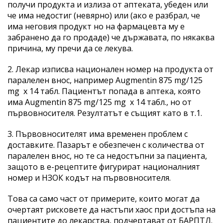
получи продукта и излиза от аптеката, убеден или
че има недостиг (невярно) или (ако е разбрал, че
има неговия продукт но на фармацевта му е
забранено да го продаде) че държавата, по някаква
причина, му пречи да се лекува.
2. Лекар изписва национален номер на продукта от
паралелен внос, например Augmentin 875 mg/125
mg х 14 табл. Пациентът попада в аптека, която
има Augmentin 875 mg/125 mg х 14 табл., но от
първовносителя. Резултатът е същият като в т.1.
3. Първовносителят има временен проблем с
доставките. Пазарът е обезпечен с количества от
паралелен внос, но те са недостъпни за пациента,
защото в е-рецептите фигурират националният
номер и НЗОК кодът на първовносителя.
Това са само част от примерите, които могат да
очертаят рисковете да настъпи хаос при достъпа на
пациентите до лекарства, подчертават от БАРПТЛ.