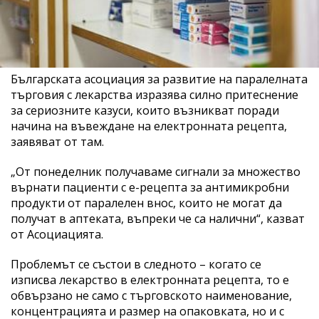
Българската асоциация за развитие на паралелната
търговия с лекарства изразява силно притеснение
за сериозните казуси, които възникват поради
начина на въвеждане на електронната рецепта,
заявяват от там.
„От понеделник получаваме сигнали за множество
върнати пациенти с е-рецепта за антимикробни
продукти от паралелен внос, които не могат да
получат в аптеката, въпреки че са налични“, казват
от Асоциацията.
Проблемът се състои в следното – когато се
изписва лекарство в електронната рецепта, то е
обвързано не само с търговското наименование,
концентрацията и размер на опаковката, но и с