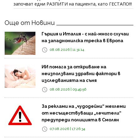
започват едни РАЗПИТИ на пациента, като ГЕСТАПО!!!
Още от Новини
Гърция и Италия - с най-много случаи
на западнонилска треска в Европа
08.08.2026 | 11:31:14
ИИ помага за откриване на
неизползвани здравни фактори в
изследванията на съня
08.08.2026 | 09:49:56
За реклами на „чудодейни“ мехлеми
от несъществуващи „лечители“
предупреди полицията в Смолян
07.08.2026 | 17:26:34