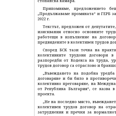
стопанска камара.
Припомняме, предложението бе
„Продължаваме промяната“ и ГЕРБ за
2022 г.
Текстът, предложен от депутатите
изисквания относно основните труд
работещи в изпълнение на договор
предвидените в колективен трудов дог
Според БСК тази точка на практ
колективните трудови договори в
разпоредби от Кодекса на труда, у
трудов договор са отраслово и бранш
„Въвеждането на подобна уредба
договаряне и би било в противореч
колективно преговаряне, на Междун
от Република България“, се казва 
проекта.
„Не на последно място, въвеждане
колективен трудов договор на отр
затруднения и пречки за нормалнот