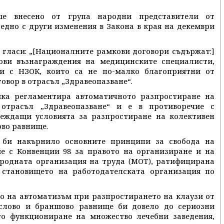
ше внесено от група народни представители от
едно с други изменения в Закона в края на декември
, гласи: „[Националните рамкови договори съдържат:]
ови възнаграждения на медицинските специалисти,
и с НЗОК, които са не по-малко благоприятни от
овор в отрасъл „Здравеопазване“.
ика регламентира автоматичното разпростиране на
 отрасъл „Здравеопазване“ и е в противоречие с
реждащи условията за разпростиране на колективен
ово равнище.
 би накърнило основните принципи за свобода на
ие с Конвенции 98 за правото на организиране и на
ародната организация на труда (МОТ), ратифицирана
в становището на работодателската организация по
то на автоматизъм при разпростирането на клаузи от
аслово и браншово равнище би довело до сериозни
о функциониране на множество лечебни заведения,