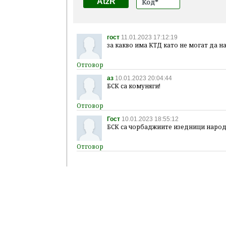
AtzR
гост
11.01.2023 17:12:19
за какво има КТД като не могат да н
аз
10.01.2023 20:04:44
БСК са комуняги!
Гост
10.01.2023 18:55:12
БСК са чорбаджиите изедници народ