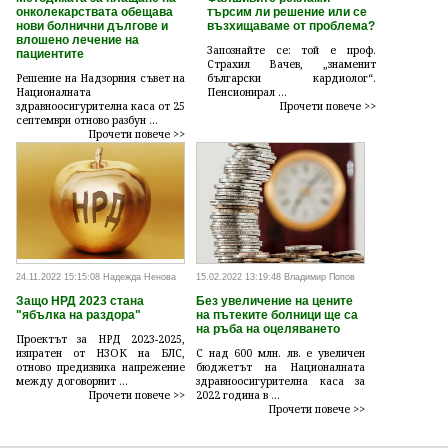
онколекарствата обещава
търсим ли решение или се
нови болнични дългове и
възхищаваме от проблема?
влошено лечение на
Запознайте се: той е проф.
пациентите
Страхил Вачев, „знаменит
Решение на Надзорния съвет на
български кардиолог“.
Националната
Пенсионирал ...
здравноосигурителна каса от 25
Прочети повече >>
септември отново разбун ...
Прочети повече >>
24.11.2022 15:15:08 Надежда Ненова
15.02.2022 13:19:48 Владимир Попов
Защо НРД 2023 стана
Без увеличение на цените
"ябълка на раздора"
на пътеките болници ще са
на ръба на оцеляването
Проектът за НРД 2023-2025,
изпратен от НЗОК на БЛС,
С над 600 млн. лв. е увеличен
отново предизвика напрежение
бюджетът на Националната
между договорнит ...
здравноосигурителна каса за
Прочети повече >>
2022 година в ...
Прочети повече >>