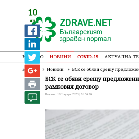
10
ян
НАЧАЛО
НОВИНИ
COVID-19
АКТУАЛНА Т
»
»
Начало
Новини
БСК се обяви срещу предложен
БСК се обяви срещу предложени
рамковия договор
Вторник, 10 Януари 2023 | 16:59:09
3