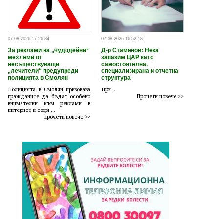
07.08.2026 17:26:34
07.08.2026 16:52:18
За реклами на „чудодейни“
Д-р Стаменов: Нека
мехлеми от
запазим ЦАР като
несъществуващи
самостоятелна,
„лечители“ предупреди
специализирана и отчетна
полицията в Смолян
структура
Полицията в Смолян призовава
При ...
гражданите да бъдат особено
Прочети повече >>
внимателни към реклами в
интернет и соци ...
Прочети повече >>