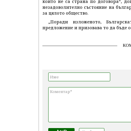
които не са страна по договора“, д
незадоволително състояние на българ
за цялото общество.
„Поради изложеното, Българск
предложение и призовава то да бъде о
КО