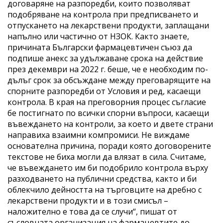
договаряне на разпоредби, които позволяват
подобряване на контрола при предписването и
отпускането на лекарствени продукти, заплащани
напълно или частично от НЗОК. Както знаете,
причината Български фармацевтичен съюз да
подпише анекс за удължаване срока на действие
през декември на 2022 г. беше, че е необходим по-
дълъг срок за обсъждане между преговарящите на
спорните разпоредби от Условия и ред, касаещи
контрола. В края на преговорния процес съгласие
бе постигнато по всички спорни въпроси, касаещи
въвеждането на контроли, за което и двете страни
направиха взаимни компромиси. Не виждаме
основателна причина, поради която договорените
текстове не биха могли да влязат в сила. Считаме,
че въвеждането им би подобрило контрола върху
разходването на публични средства, както и би
облекчило дейността на търговците на дребно с
лекарствени продукти и в този смисъл –
наложително е това да се случи“, пишат от
съсловната организация на фармацевтите до