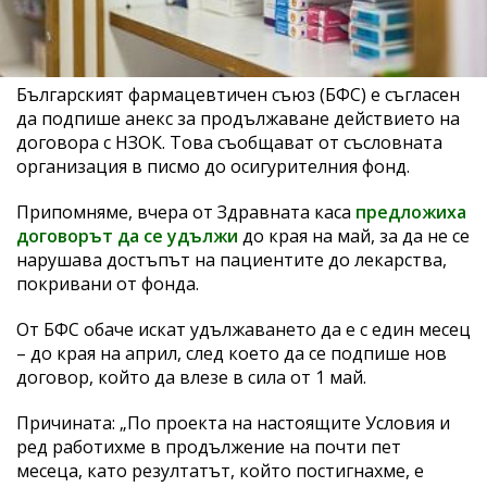
Българският фармацевтичен съюз (БФС) е съгласен
да подпише анекс за продължаване действието на
договора с НЗОК. Това съобщават от съсловната
организация в писмо до осигурителния фонд.
Припомняме, вчера от Здравната каса
предложиха
договорът да се удължи
до края на май, за да не се
нарушава достъпът на пациентите до лекарства,
покривани от фонда.
От БФС обаче искат удължаването да е с един месец
– до края на април, след което да се подпише нов
договор, който да влезе в сила от 1 май.
Причината: „По проекта на настоящите Условия и
ред работихме в продължение на почти пет
месеца, като резултатът, който постигнахме, е