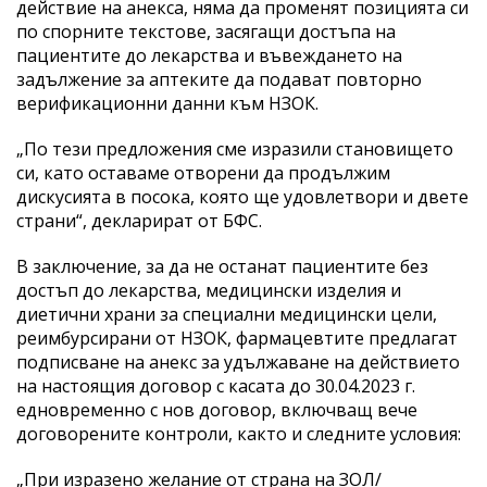
действие на анекса, няма да променят позицията си
по спорните текстове, засягащи достъпа на
пациентите до лекарства и въвеждането на
задължение за аптеките да подават повторно
верификационни данни към НЗОК.
„По тези предложения сме изразили становището
си, като оставаме отворени да продължим
дискусията в посока, която ще удовлетвори и двете
страни“, декларират от БФС.
В заключение, за да не останат пациентите без
достъп до лекарства, медицински изделия и
диетични храни за специални медицински цели,
реимбурсирани от НЗОК, фармацевтите предлагат
подписване на анекс за удължаване на действието
на настоящия договор с касата до 30.04.2023 г.
едновременно с нов договор, включващ вече
договорените контроли, както и следните условия:
„При изразено желание от страна на ЗОЛ/