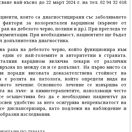
не най-късно до 22 март 2024 г. на тел. 02 94 32 618
циенти, които са диагностицирани със заболяването
фактори за колоректален карцином (кървене от
рак на дебелото черво, полипи и др.). При прегледа те
окументация. При необходимост, пациентите ще бъдат
ел допълнителна диагностика.
на рака на дебелото черво, който функционира към
един от най-големите и авторитетни в страната.
кталния карцином включва лекари от различни
връзка по между си и се допълват. На първо място са
ия поради високата доказателствена стойност на
ва е ролята на патолога, който определя вида на
ното лечение. Основното лечение се извършва от
ата на лъче- и химиотерапевтите, използващи често
се осъществява без да е необходимо пациентът да
освен удобство за него осигурява непрекъснатост на
 се диспансеризира, като подлежи на наблюдение и
образни изследвания.
МЕНТАРИ ПО ТЕМАТА