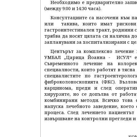
Необходимо е предварително записва
(между 9:00 и 14:30 часа).
Консултациите са насочени към па
или такива, които имат рискови 
гастроинтестинален тракт, роднини с 
трябва да носят цялата си налична д
запланувани за хоспитализирани с ц
Центърът за комплексно лечение 
УМБАЛ „Царица Йоанна - ИСУЛ“ е 
Съвременното лечение на колоре
специалности, които работят в тясна 
специалистите по гастроентеролог
фиброколоноскопията (ФКС). Възло
карцинома, преди и след оператив
хирурзите, но се допълва от работ
комбинирани методи. Всичко това 
напуска лечебното заведение, което 
процеса. След лечението пациентът
извършване на контролни прегледи и 
КО