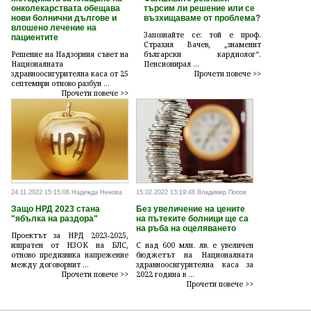
онколекарствата обещава
търсим ли решение или се
нови болнични дългове и
възхищаваме от проблема?
влошено лечение на
Запознайте се: той е проф.
пациентите
Страхил Вачев, „знаменит
Решение на Надзорния съвет на
български кардиолог“.
Националната
Пенсионирал ...
здравноосигурителна каса от 25
Прочети повече >>
септември отново разбун ...
Прочети повече >>
24.11.2022 15:15:08 Надежда Ненова
15.02.2022 13:19:48 Владимир Попов
Защо НРД 2023 стана
Без увеличение на цените
"ябълка на раздора"
на пътеките болници ще са
на ръба на оцеляването
Проектът за НРД 2023-2025,
изпратен от НЗОК на БЛС,
С над 600 млн. лв. е увеличен
отново предизвика напрежение
бюджетът на Националната
между договорнит ...
здравноосигурителна каса за
Прочети повече >>
2022 година в ...
Прочети повече >>