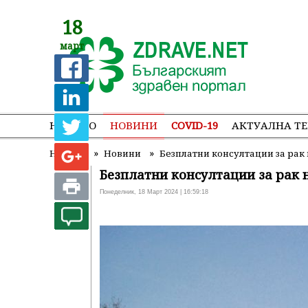
18
март
НАЧАЛО
НОВИНИ
COVID-19
АКТУАЛНА Т
»
»
Начало
Новини
Безплатни консултации за рак
Безплатни консултации за рак 
Понеделник, 18 Март 2024 | 16:59:18