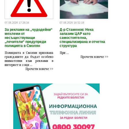
07.08.2026 17:26:34
07.08.2026 16:52:18
За реклами на „чудодейни“
Д-р Стаменов: Нека
мехлеми от
запазим ЦАР като
несъществуващи
самостоятелна,
„лечители“ предупреди
специализирана и отчетна
полицията в Смолян
структура
Полицията в Смолян призовава
При ...
гражданите да бъдат особено
Прочети повече >>
внимателни към реклами в
интернет и соци ...
Прочети повече >>