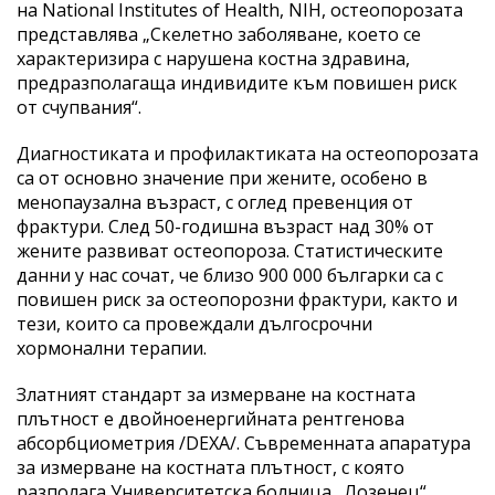
на National Institutes of Health, NIH, остеопорозата
представлява „Скелетно заболяване, което се
характеризира с нарушена костна здравина,
предразполагаща индивидите към повишен риск
от счупвания“.
Диагностиката и профилактиката на остеопорозата
са от основно значение при жените, особено в
менопаузална възраст, с оглед превенция от
фрактури. След 50-годишна възраст над 30% от
жените развиват остеопороза. Статистическите
данни у нас сочат, че близо 900 000 българки са с
повишен риск за остеопорозни фрактури, както и
тези, които са провеждали дългосрочни
хормонални терапии.
Златният стандарт за измерване на костната
плътност е двойноенергийната рентгенова
абсорбциометрия /DEXA/. Съвременната апаратура
за измерване на костната плътност, с която
разполага Университетска болница „Лозенец“,