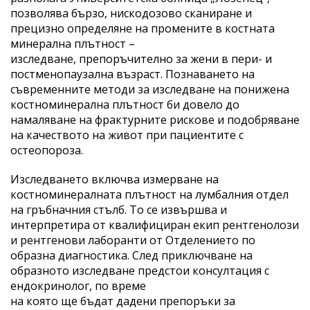
позволява бързо, нискодозово сканиране и
прецизно определяне на промените в костната
минерална плътност –
изследване, препоръчително за жени в пери- и
постменопаузална възраст. Познаването на
съвременните методи за изследване на понижена
костноминерална плътност би довело до
намаляване на фрактурните рискове и подобряване
на качеството на живот при пациентите с
остеопороза.
Изследването включва измерване на
костноминералната плътност на лумбалния отдел
на гръбначния стълб. То се извършва и
интерпретира от квалифициран екип рентгенолози
и рентгенови лаборанти от Отделението по
образна диагностика. След приключване на
образното изследване предстои консултация с
ендокринолог, по време
на която ще бъдат дадени препоръки за