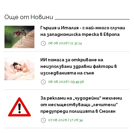
Още от Новини
Гърция и Италия - с най-много случаи
на западнонилска треска в Европа
08.08.2026 | 11:31:14
ИИ помага за откриване на
неизползвани здравни фактори в
изследванията на съня
08.08.2026 | 09:49:56
За реклами на „чудодейни“ мехлеми
от несъществуващи „лечители“
предупреди полицията в Смолян
07.08.2026 | 17:26:34