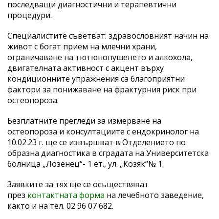
последващи диагностични и терапевтични
процедури.
Специалистите съветват: здравословният начин на
живот с богат прием на млечни храни,
ограничаване на тютюнопушенето и алкохола,
двигателната активност с акцент върху
кондиционните упражнения са благоприятни
фактори за понижаване на фрактурния риск при
остеопороза.
Безплатните прегледи за измерване на
остеопороза и консултациите с ендокринолог на
10.02.23 г. ще се извършват в Отделението по
образна диагностика в сградата на Университетска
болница „Лозенец“- 1 ет., ул. „Козяк“№ 1.
Заявките за тях ще се осъществяват
през
контактната форма
на лечебното заведение,
както и на тел. 02 96 07 682.