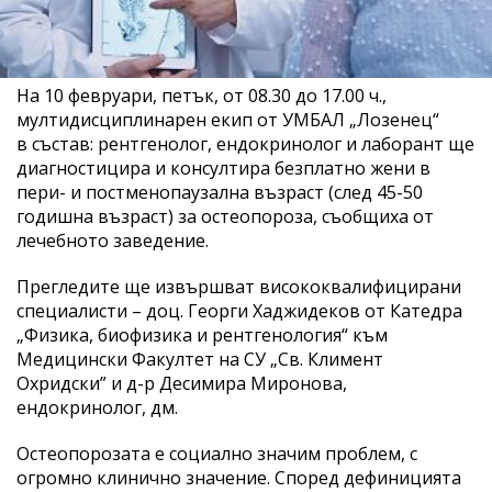
На 10 февруари, петък, от 08.30 до 17.00 ч.,
мултидисциплинарен екип от УМБАЛ „Лозенец“
в състав: рентгенолог, ендокринолог и лаборант ще
диагностицира и консултира безплатно жени в
пери- и постменопаузална възраст (след 45-50
годишна възраст) за остеопороза, съобщиха от
лечебното заведение.
Прегледите ще извършват висококвалифицирани
специалисти – доц. Георги Хаджидеков от Катедра
„Физика, биофизика и рентгенология“ към
Медицински Факултет на СУ „Св. Климент
Охридски” и д-р Десимира Миронова,
ендокринолог, дм.
Остеопорозата е социално значим проблем, с
огромно клинично значение. Според дефиницията