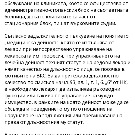
обслужване на клиниката, което се осъществява от
административно-стопанския блок на съответната
болница, докато клиниките са част от
стационарния блок, пишат върховните съдии.
Съгласно задължителното тълкуване на понятието
„медицинска дейност“, която се изпълнява от
лекари при непосредствено упражняване на
лекарската им професия, при упражняването на
лечебна дейност техният статут е на редови лекар и
нямат качество на длъжностно лице, се посочва в
мотивите на ВКС. За да притежава длъжностно
качество по смисъла на чл. 93, ал. 1, т. 1, б. „б“ от НК,
е необходимо лекарят да изпълнява ръководни
функции или такива по управление на чуждо
имущество, в рамките на която дейност може да се
обсъжда и поведението му по отношение на
нарушаване на задължения или превишаване на
права от длъжностния му статут.
В контекста на посоченото задължително