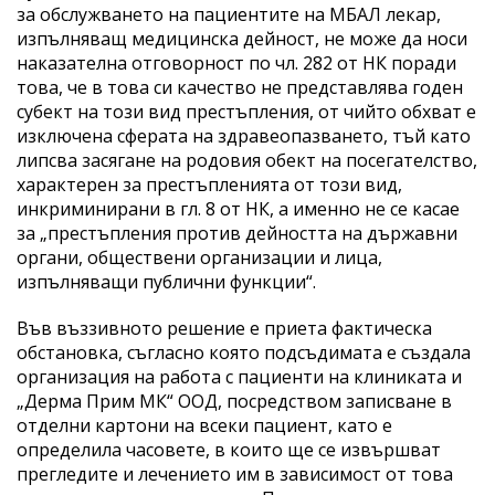
за обслужването на пациентите на МБАЛ лекар,
изпълняващ медицинска дейност, не може да носи
наказателна отговорност по чл. 282 от НК поради
това, че в това си качество не представлява годен
субект на този вид престъпления, от чийто обхват е
изключена сферата на здравеопазването, тъй като
липсва засягане на родовия обект на посегателство,
характерен за престъпленията от този вид,
инкриминирани в гл. 8 от НК, а именно не се касае
за „престъпления против дейността на държавни
органи, обществени организации и лица,
изпълняващи публични функции“.
Във въззивното решение е приета фактическа
обстановка, съгласно която подсъдимата е създала
организация на работа с пациенти на клиниката и
„Дерма Прим МК“ ООД, посредством записване в
отделни картони на всеки пациент, като е
определила часовете, в които ще се извършват
прегледите и лечението им в зависимост от това