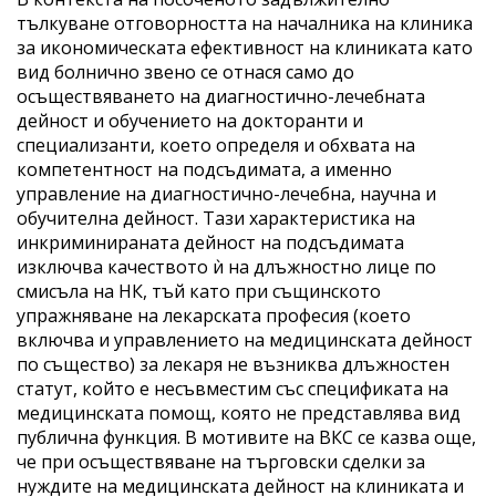
тълкуване отговорността на началника на клиника
за икономическата ефективност на клиниката като
вид болнично звено се отнася само до
осъществяването на диагностично-лечебната
дейност и обучението на докторанти и
специализанти, което определя и обхвата на
компетентност на подсъдимата, а именно
управление на диагностично-лечебна, научна и
обучителна дейност. Тази характеристика на
инкриминираната дейност на подсъдимата
изключва качеството ѝ на длъжностно лице по
смисъла на НК, тъй като при същинското
упражняване на лекарската професия (което
включва и управлението на медицинската дейност
по същество) за лекаря не възниква длъжностен
статут, който е несъвместим със спецификата на
медицинската помощ, която не представлява вид
публична функция. В мотивите на ВКС се казва още,
че при осъществяване на търговски сделки за
нуждите на медицинската дейност на клиниката и