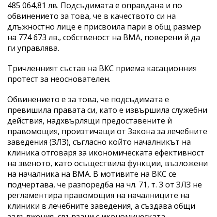
485 064,81 лв. Подсъдимата е оправдана и по
обвинението за това, че в качеството си на
длъжностно лице е присвоила пари в общ размер
на 774 673 лв., собственост на ВМА, поверени й да
ги управлява.
Тричленният състав на ВКС приема касационния
протест за неоснователен.
Обвинението е за това, че подсъдимата е
превишила правата си, като е извършила служебни
действия, надхвърлящи предоставените ѝ
правомощия, произтичащи от Закона за лечебните
заведения (ЗЛЗ), съгласно който началникът на
клиника отговаря за икономическата ефективност
на звеното, като осъществила функции, възложени
на началника на ВМА. В мотивите на ВКС се
подчертава, че разпоредба на чл. 71, т. 3 от ЗЛЗ не
регламентира правомощия на началниците на
клиники в лечебните заведения, а създава общи
задължения, свързани с икономическата