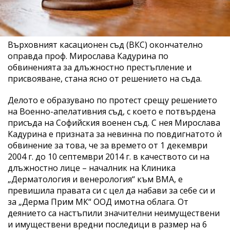
Върховният касационен съд (ВКС) окончателно
оправда проф. Мирослава Кадурина по
обвиненията за длъжностно престъпление и
присвояване, стана ясно от решението на съда.
Делото е образувано по протест срещу решението
на Военно-апелативния съд, с което е потвърдена
присъда на Софийския военен съд. С нея Мирослава
Кадурина е призната за невинна по повдигнатото ѝ
обвинение за това, че за времето от 1 декември
2004 г. до 10 септември 2014 г. в качеството си на
длъжностно лице – началник на Клиника
„Дерматология и венерология“ към ВМА, е
превишила правата си с цел да набави за себе си и
за „Дерма Прим МК“ ООД имотна облага. От
деянието са настъпили значителни неимуществени
и имуществени вредни последици в размер на 6