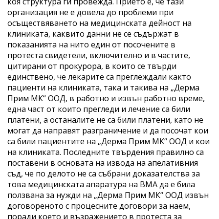
коя структура ги провежда. Прието е, че тази
организация не е довела до проблеми при
осъществяването на медицинската дейност на
клиниката, каквито данни не се съдържат в
показанията на нито един от посочените в
протеста свидетели, включително и в частите,
цитирани от прокурора, в които се твърди
единствено, че лекарите са преглеждали както
пациенти на клиниката, така и такива на „Дерма
Прим МК“ ООД, в работно и извън работно време,
една част от които прегледи и лечение са били
платени, а останалите не са били платени, като не
могат да направят разграничение и да посочат кои
са били пациентите на „Дерма Прим МК“ ООД и кои
на клиниката. Последните твърдения правилно са
поставени в основата на извода на апелативния
съд, че по делото не са събрани доказателства за
това медицинската апаратура на ВМА да е била
ползвана за нужди на „Дерма Прим МК“ ООД извън
договореното с процесните договори за наем,
поради което и възражението в протеста за