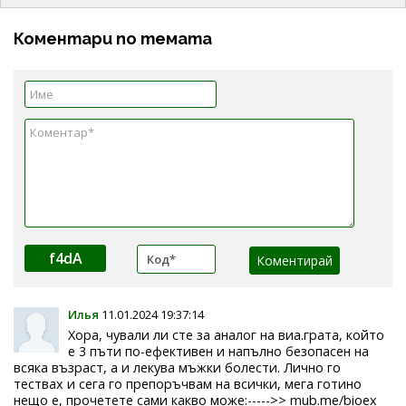
Коментари по темата
f4dA
Илья
11.01.2024 19:37:14
Хора, чували ли сте за аналог на виа.грата, който
е 3 пъти по-ефективен и напълно безопасен на
всяка възраст, а и лекува мъжки болести. Лично го
тествах и сега го препоръчвам на всички, мега готино
нещо е, прочетете сами какво може:----->> mub.me/bioex