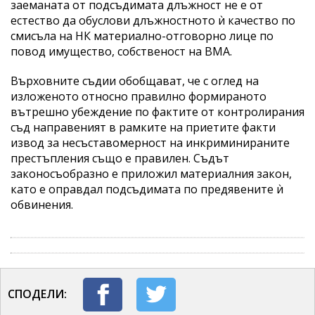
заеманата от подсъдимата длъжност не е от
естество да обуслови длъжностното ѝ качество по
смисъла на НК материално-отговорно лице по
повод имущество, собственост на ВМА.
Върховните съдии обобщават, че с оглед на
изложеното относно правилно формираното
вътрешно убеждение по фактите от контролирания
съд направеният в рамките на приетите факти
извод за несъставомерност на инкриминираните
престъпления също е правилен. Съдът
законосъобразно е приложил материалния закон,
като е оправдал подсъдимата по предявените ѝ
обвинения.
СПОДЕЛИ: