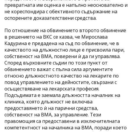
превратната им оценка е напълно неоснователно и
не кореспондира с обективното съдържание на
оспорените доказателствени средства.
По отношение на обвинението второто обвинение
в решението на ВКС се казва, че Мирослава
Кадурина е предадена на съд по обвинение, че в
качеството на длъжностно лице е присвоила пари,
собственост на ВМА, поверени ѝ да ги управлява.
Според върховните съдии по този пункт от
обвинението важат с пълна сила аргументите
относно длъжностното качество на лекарите по
повод управлението на дейностите, свързани с
осъществяване на лекарската професия.
Подсъдимата е заемала длъжността началник на
клиника, която длъжност не включва
предоставянето ѝ на парични средства,
собственост на ВМА, за управление. Тези
правомощия са предоставени в изключителната
компетентност на началника на ВМА, поради което