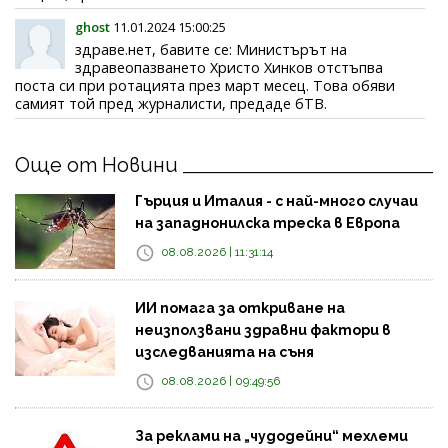
ghost
11.01.2024 15:00:25
здраве.нет, бавите се: Министърът на
здравеопазването Христо Хинков отстъпва
поста си при ротацията през март месец. Това обяви
самият той пред журналисти, предаде бТВ.
Още от Новини
Гърция и Италия - с най-много случаи
на западнонилска треска в Европа
08.08.2026 | 11:31:14
ИИ помага за откриване на
неизползвани здравни фактори в
изследванията на съня
08.08.2026 | 09:49:56
За реклами на „чудодейни“ мехлеми