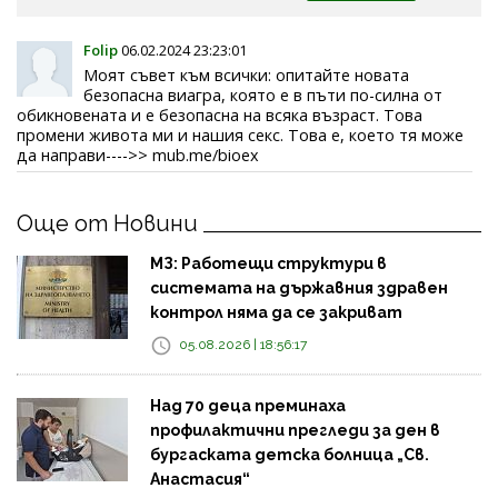
Folip
06.02.2024 23:23:01
Моят съвет към всички: опитайте новата
безопасна виагра, която е в пъти по-силна от
обикновената и е безопасна на всяка възраст. Това
промени живота ми и нашия секс. Това е, което тя може
да направи---->> mub.me/bioex
Още от Новини
МЗ: Работещи структури в
системата на държавния здравен
контрол няма да се закриват
05.08.2026 | 18:56:17
Над 70 деца преминаха
профилактични прегледи за ден в
бургаската детска болница „Св.
Анастасия“