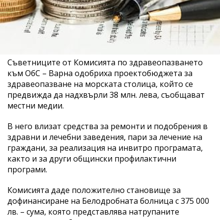
Съветниците от Комисията по здравеопазването
към ОбС – Варна одобриха проектобюджета за
здравеопазване на морската столица, който се
предвижда да надхвърли 38 млн. лева, съобщават
местни медии.
В него влизат средства за ремонти и подобрения в
здравни и лечебни заведения, пари за лечение на
граждани, за реализация на инвитро програмата,
както и за други общински профилактични
програми.
Комисията даде положително становище за
дофинансиране на Белодробната болница с 375 000
лв. – сума, която представлява натрупаните