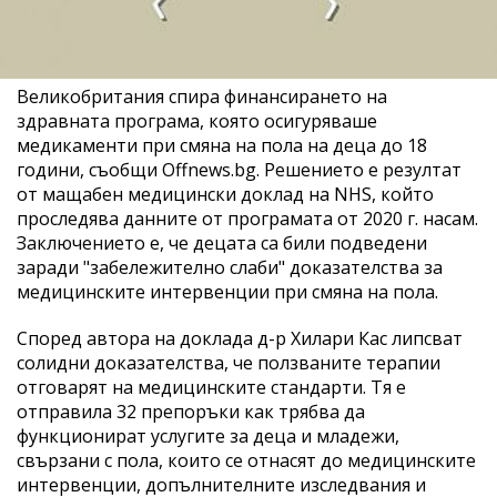
Великобритания спира финансирането на
здравната програма, която осигуряваше
медикаменти при смяна на пола на деца до 18
години, съобщи Offnews.bg. Решението е резултат
от мащабен медицински доклад на NHS, който
проследява данните от програмата от 2020 г. насам.
Заключението е, че децата са били подведени
заради "забележително слаби" доказателства за
медицинските интервенции при смяна на пола.
Според автора на доклада д-р Хилари Кас липсват
солидни доказателства, че ползваните терапии
отговарят на медицинските стандарти. Тя е
отправила 32 препоръки как трябва да
функционират услугите за деца и младежи,
свързани с пола, които се отнасят до медицинските
интервенции, допълнителните изследвания и