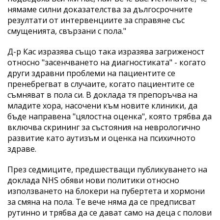
нямаме силни доказателства за дългосрочните
резултати от интервенциите за справяне със
смущенията, свързани с пола."
Д-р Кас изразява също така изразява загриженост
относно "засенчването на диагностиката" - когато
други здравни проблеми на пациентите се
пренебрегват в случаите, когато пациентите се
съмняват в пола си. В доклада тя препоръчва на
младите хора, насочени към новите клиники, да
бъде направена "цялостна оценка", която трябва да
включва скрининг за състояния на неврологично
развитие като аутизъм и оценка на психичното
здраве.
През седмиците, предшестващи публикуването на
доклада NHS обяви нови политики относно
използването на блокери на пубертета и хормони
за смяна на пола. Те вече няма да се предписват
рутинно и трябва да се дават само на деца с полови