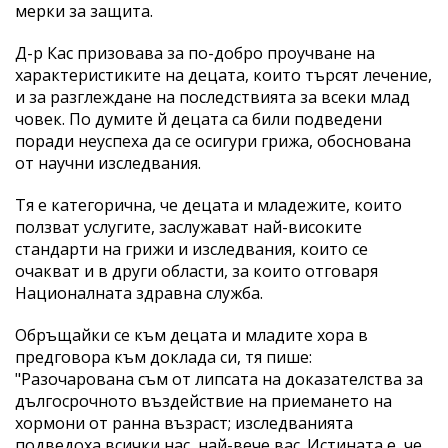
мерки за защита.
Д-р Кас призовава за по-добро проучване на
характеристиките на децата, които търсят лечение,
и за разглеждане на последствията за всеки млад
човек. По думите й децата са били подведени
поради неуспеха да се осигури грижа, обоснована
от научни изследвания.
Тя е категорична, че децата и младежите, които
ползват услугите, заслужават най-високите
стандарти на грижи и изследвания, които се
очакват и в други области, за които отговаря
Националната здравна служба.
Обръщайки се към децата и младите хора в
предговора към доклада си, тя пише:
"Разочарована съм от липсата на доказателства за
дългосрочното въздействие на приемането на
хормони от ранна възраст; изследванията
подведоха всички нас, най-вече вас. Истината е, че