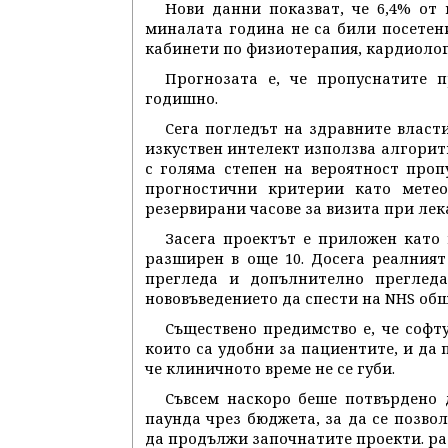
Нови данни показват, че 6,4% от
миналата година не са били посетени
кабинети по физиотерапия, кардиолог
Прогнозата е, че пропуснатите 
годишно.
Сега погледът на здравните власти
изкуствен интелект използва алгори
с голяма степен на вероятност проп
прогностични критерии като метео
резервирани часове за визита при лек
Засега проектът е приложен като 
разширен в още 10. Досега реалният
прегледа и допълнително прегледа
нововъведението да спести на NHS общ
Съществено предимство е, че софт
които са удобни за пациентите, и да
че клиничното време не се губи.
Съвсем наскоро беше потвърдено 
паунда чрез бюджета, за да се позво
да продължи започнатите проекти. раб