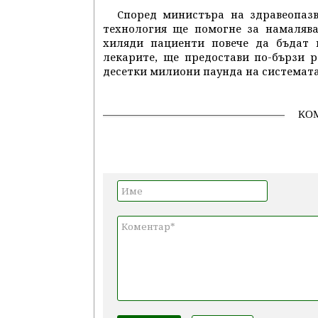
Според министъра на здравеопаз
технология ще помогне за намалява
хиляди пациенти повече да бъдат 
лекарите, ще предостави по-бързи р
десетки милиони паунда на системата
КО