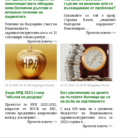
онколекарствата обещава
търсим ли решение или се
нови болнични дългове и
възхищаваме от проблема?
влошено лечение на
Запознайте се: той е проф.
пациентите
Страхил Вачев, „знаменит
Решение на Надзорния съвет на
български кардиолог“.
Националната
Пенсионирал ...
здравноосигурителна каса от 25
Прочети повече >>
септември отново разбун ...
Прочети повече >>
24.11.2022 15:15:08 Надежда Ненова
15.02.2022 13:19:48 Владимир Попов
Защо НРД 2023 стана
Без увеличение на цените
"ябълка на раздора"
на пътеките болници ще са
на ръба на оцеляването
Проектът за НРД 2023-2025,
изпратен от НЗОК на БЛС,
С над 600 млн. лв. е увеличен
отново предизвика напрежение
бюджетът на Националната
между договорнит ...
здравноосигурителна каса за
Прочети повече >>
2022 година в ...
Прочети повече >>