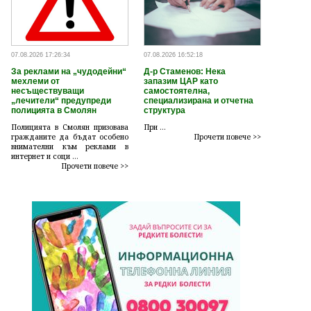
07.08.2026 17:26:34
07.08.2026 16:52:18
За реклами на „чудодейни“
Д-р Стаменов: Нека
мехлеми от
запазим ЦАР като
несъществуващи
самостоятелна,
„лечители“ предупреди
специализирана и отчетна
полицията в Смолян
структура
Полицията в Смолян призовава
При ...
гражданите да бъдат особено
Прочети повече >>
внимателни към реклами в
интернет и соци ...
Прочети повече >>