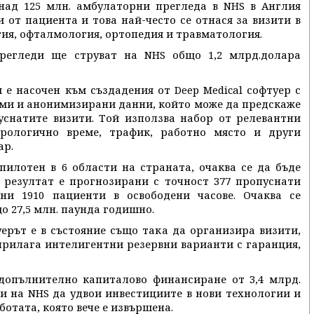
 над 125 млн. амбулаторни прегледа в NHS в Англия
 от пациента и това най-често се отнася за визити в
ия, офталмология, ортопедия и травматология.
прегледи ще струват на NHS общо 1,2 млрд.долара
 е насочен към създадения от Deep Medical софтуер с
тми и анонимизирани данни, който може да предскаже
уснатите визити. Той използва набор от релевантни
рологично време, трафик, работно място и други
ар.
пилотен в 6 области на страната, очаква се да бъде
 резултат е прогнозирани с точност 377 пропуснати
ни 1910 пациенти в освободени часове. Очаква се
о 27,5 млн. паунда годишно.
уерът е в състояние също така да организира визити,
 прилага интелигентни резервни варианти с гаранция,
допълнително капиталово финансиране от 3,4 млрд.
ли на NHS да удвои инвестициите в нови технологии и
отата, която вече е извършена.