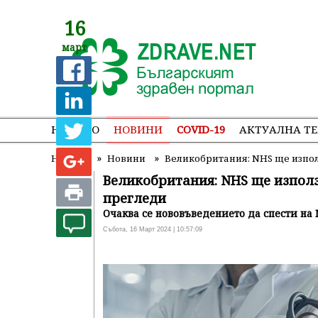
16
март
НАЧАЛО
НОВИНИ
COVID-19
АКТУАЛНА Т
»
»
Начало
Новини
Великобритания: NHS ще използ
Великобритания: NHS ще използв
прегледи
Очаква се нововъведението да спести на
Събота, 16 Март 2024 | 10:57:09