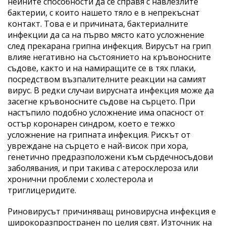
нейните способности да се справя с навлезлите
бактерии, с които нашето тяло е в непрекъснат
контакт. Това е и причината, бактериалните
инфекции да са на първо място като усложнение
след прекарана грипна инфекция. Вирусът на грип
влияе негативно на състоянието на кръвоносните
съдове, както и на намиращите се в тях плаки,
посредством възпалителните реакции на самият
вирус. В редки случаи вирусната инфекция може да
засегне кръвоносните съдове на сърцето. При
настъпило подобно усложнение има опасност от
остър коронарен синдром, което е тежко
усложнение на грипната инфекция. Рискът от
увреждане на сърцето е най-висок при хора,
генетично предразположени към сърдечносъдови
заболявания, и при такива с атеросклероза или
хронични проблеми с холестерола и
триглицеридите.
Риновирусът причиняващ риновирусна инфекция е
широкоразпространен по целия свят. Източник на