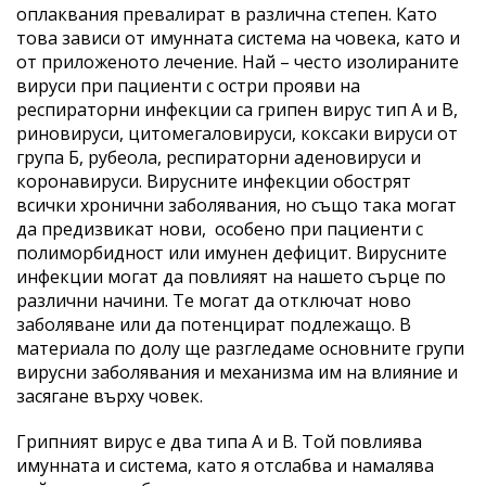
оплаквания превалират в различна степен. Като
това зависи от имунната система на човека, като и
от приложеното лечение. Най – често изолираните
вируси при пациенти с остри прояви на
респираторни инфекции са грипен вирус тип А и В,
риновируси, цитомегаловируси, коксаки вируси от
група Б, рубеола, респираторни аденовируси и
коронавируси. Вирусните инфекции обострят
всички хронични заболявания, но също така могат
да предизвикат нови, особено при пациенти с
полиморбидност или имунен дефицит. Вирусните
инфекции могат да повлияят на нашето сърце по
различни начини. Те могат да отключат ново
заболяване или да потенцират подлежащо. В
материала по долу ще разгледаме основните групи
вирусни заболявания и механизма им на влияние и
засягане върху човек.
Грипният вирус е два типа А и В. Той повлиява
имунната и система, като я отслабва и намалява