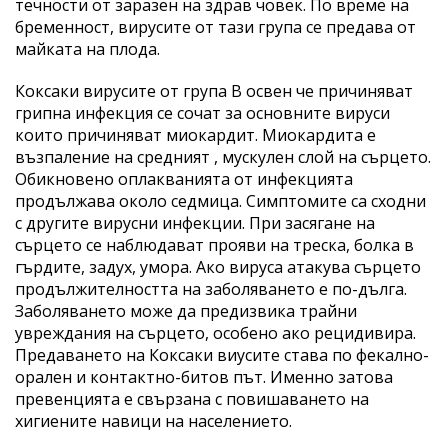
течности от заразен на здрав човек. По време на
бременност, вирусите от тази група се предава от
майката на плода.
Коксаки вирусите от група В освен че причиняват
грипна инфекция се сочат за основните вируси
които причиняват миокардит. Миокардита е
възпаление на средният , мускулен слой на сърцето.
Обикновено оплакванията от инфекцията
продължава около седмица. Симптомите са сходни
с другите вирусни инфекции. При засягане на
сърцето се наблюдават прояви на треска, болка в
гърдите, задух, умора. Ако вируса атакува сърцето
продължителността на заболяването е по-дълга.
Заболяването може да предизвика трайни
увреждания на сърцето, особено ако рецидивира.
Предаването на Коксаки виусите става по фекално-
орален и контактно-битов път. Именно затова
превенцията е свързана с повишаването на
хигиените навици на населението.