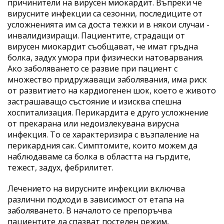
причинители на вирусен миокардит. Въпреки че
вирусните инфекции са сезонни, последиците от
усложненията им са доста тежки и в някои случаи -
инвалидизиращи. Пациентите, страдащи от
вирусен миокардит съобщават, че имат гръдна
болка, задух умора при физически натоварвания.
Ако заболяването се развие при пациент с
множество придружаващи заболявания, има риск
от развитието на кардиогенен шок, което е живото
застрашаващо състояние и изисква спешна
хоспитализация. Перикардита е друго усложнение
от прекарана или недоизлекувана вирусна
инфекция. То се характеризира с възпаление на
перикардния сак. Симптомите, които можем да
наблюдаваме са болка в областта на гърдите,
тежест, задух, фебрилитет.
Лечението на вирусните инфекции включва
различни подходи в зависимост от етапа на
заболяването. В началото се препоръчва
пациентите да спазват постелен режим,