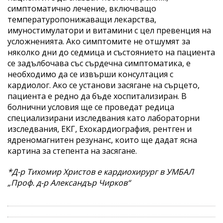
симптоматично лечение, включващо
температуропонижаващи лекарства,
имуностимулатори и витамини с цел превенция на
усложненията. Ако симптомите не отшумят за
няколко дни до седмица и състоянието на пациента
се задълбочава със сърдечна симптоматика, е
необходимо да се извърши консултация с
кардиолог. Ако се установи засягане на сърцето,
пациента е редно да бъде хоспитализиран. В
болнични условия ще се проведат редица
специализирани изследвания като лабораторни
изследвания, ЕКГ, Ехокардиография, рентген и
ядреномагнитен резунанс, които ще дадат ясна
картина за степента на засягане.
*Д-р Тихомир Христов е кардиохирург в УМБАЛ
„Проф. д-р Александър Чирков“