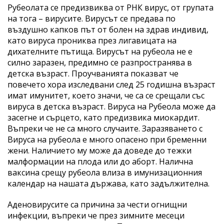
Рубеолата се предизвиква от РНК вирус, от групата
на тога – вирусите. Вирусът се предава по
въздушно капков път от болен на здрав индивид,
като вируса прониква през лигавицата на
дихателните пътища. Вирусът на рубеола не е
силно заразен, предимно се разпространява в
детска възраст. Проучванията показват че
повечето хора изследвани след 25 годишна възраст
имат имунитет, което значи, че са се срещали със
вируса в детска възраст. Вируса на Рубеола може да
засегне и сърцето, като предизвика миокардит.
Въпреки че не са много случаите. Заразяването с
Вируса на рубеола е много опасено при бременни
жени. Наличието му може да доведе до тежки
малформации на плода или до аборт. Налична
ваксина срещу рубеола влиза в имунизационния
календар на нашата държава, като задължителна.
Аденовирусите са причина за чести огнищни
инфекции, въпреки че през зимните месеци