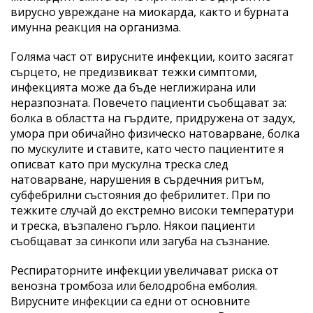
вирусно увреждане на миокарда, както и бурната
имунна реакция на организма.
Голяма част от вирусните инфекции, които засягат
сърцето, не предизвикват тежки симптоми,
инфекцията може да бъде неглижирана или
неразпозната. Повечето пациенти съобщават за:
болка в областта на гърдите, придружена от задух,
умора при обичайно физическо натоварване, болка
по мускулите и ставите, като често пациентите я
описват като при мускулна треска след
натоварване, нарушения в сърдечния ритъм,
субфебрилни състояния до фебрилитет. При по
тежките случай до екстремно високи температури
и треска, възпалено гърло. Някои пациенти
съобщават за синкопи или загуба на съзнание.
Респираторните инфекции увеличават риска от
венозна тромбоза или белодробна емболия.
Вирусните инфекции са едни от основните