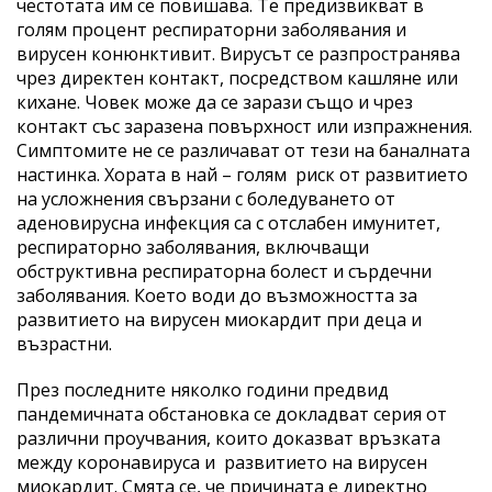
честотата им се повишава. Те предизвикват в
голям процент респираторни заболявания и
вирусен конюнктивит. Вирусът се разпространява
чрез директен контакт, посредством кашляне или
кихане. Човек може да се зарази също и чрез
контакт със заразена повърхност или изпражнения.
Симптомите не се различават от тези на баналната
настинка. Хората в най – голям риск от развитието
на усложнения свързани с боледуването от
аденовирусна инфекция са с отслабен имунитет,
респираторно заболявания, включващи
обструктивна респираторна болест и сърдечни
заболявания. Което води до възможността за
развитието на вирусен миокардит при деца и
възрастни.
През последните няколко години предвид
пандемичната обстановка се докладват серия от
различни проучвания, които доказват връзката
между коронавируса и развитието на вирусен
миокардит. Смята се, че причината е директно