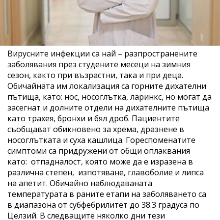
Вирусните инфекции са най – разпространените
заболявания през студените месеци на зимния
сезон, както при възрастни, така и при деца.
Обичайната им локализация са горните дихателни
пътища, като: нос, носоглътка, ларинкс, но могат да
засегнат и долните отдели на дихателните пътища
като трахея, бронхи и бял дроб. Пациентите
съобщават обикновено за хрема, дразнене в
носоглътката и суха кашлица. Гореспоменатите
симптоми са придружени от общи оплаквания
като: отпадналост, която може да е изразена в
различна степен, изпотяване, главоболие и липса
на апетит. Обичайно наблюдаваната
температурата в раните етапи на заболяването са
в диапазона от субфебрилитет до 38.3 градуса по
Целзий. В следващите няколко дни тези