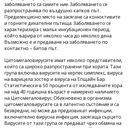
заболяването са самите ние. Заболяването се
разпространява по въздушно капков път.
Предилекционо място на засягане са конюктивите
и горните дихателни пътища. Заболяването се
характеризира с малък инкубационен период,
който варира от няколко часа до няколко дена.
Възможно е и предаване на заболяването по
контактно – битов път.
Цитомегаловирусите имат няколко представители,
които са широко разпространени при хората. Тази
група включва вирусите на херпес симплекс, вируса
на варицела зостер и вируса на Епщайн Бар.
Статистически в 50 процента от изследваните хора
на над 40 годишна възраст е намерено наличието
на Цитомегаловирус. Обикновено в организма
цитомегаловирусите са в латентно състояние и са
безвредни, но може да предизвикат инфекции,
включително вирусна инфекция, засягаща сърцето.
Вирусите от тази група се предават чрез обмяна на