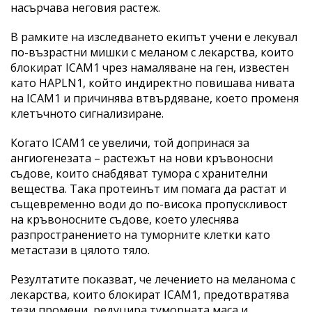
насърчава неговия растеж.
В рамките на изследването екипът учени е лекувал
по-възрастни мишки с меланом с лекарства, които
блокират ICAM1 чрез намаляване на ген, известен
като HAPLN1, който индиректно повишава нивата
на ICAM1 и причинява втвърдяване, което променя
клетъчното сигнализиране.
Когато ICAM1 се увеличи, той допринася за
ангиогенезата – растежът на нови кръвоносни
съдове, които снабдяват тумора с хранителни
вещества. Така протеинът им помага да растат и
същевременно води до по-висока пропускливост
на кръвоносните съдове, което улеснява
разпространението на туморните клетки като
метастази в цялото тяло.
Резултатите показват, че лечението на меланома с
лекарства, които блокират ICAM1, предотвратява
тези промени, редуцира туморната маса и