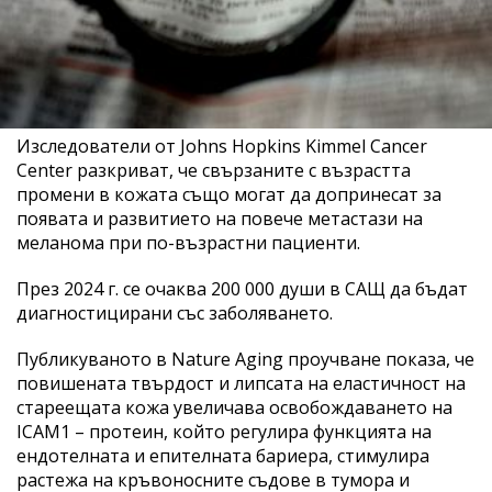
Изследователи от Johns Hopkins Kimmel Cancer
Center разкриват, че свързаните с възрастта
промени в кожата също могат да допринесат за
появата и развитието на повече метастази на
меланома при по-възрастни пациенти.
През 2024 г. се очаква 200 000 души в САЩ да бъдат
диагностицирани със заболяването.
Публикуваното в Nature Aging проучване показа, че
повишената твърдост и липсата на еластичност на
стареещата кожа увеличава освобождаването на
ICAM1 – протеин, който регулира функцията на
ендотелната и епителната бариера, стимулира
растежа на кръвоносните съдове в тумора и