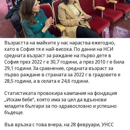
Възрастта на майките у нас нараства ежегодно,
като в София тя е най-висока. По данни на НСИ
средната възраст за раждане на първо дете в
София през 2022 г е 30,7 години, а през 2010 г е била
29,1 години. За сравнение, средната възраст за
първо раждане в страната за 2022 г в градовете е
28,5 години, а в селата е 24,6 години.
Статистиката провокира кампания на фондация
„Искам бебе“, която има за цел да вдъхнови
младите българи за по-здравословно и успешно
бъдеще.
Във връзка с това вчера, на 28 февруари, УНСС