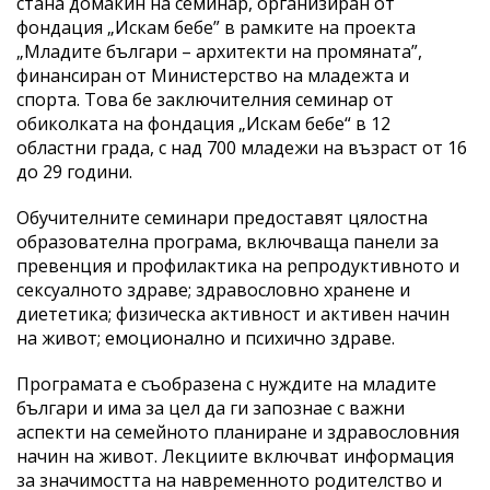
стана домакин на семинар, организиран от
фондация „Искам бебе” в рамките на проекта
„Младите българи – архитекти на промяната”,
финансиран от Министерство на младежта и
спорта. Това бе заключителния семинар от
обиколката на фондация „Искам бебе“ в 12
областни града, с над 700 младежи на възраст от 16
до 29 години.
Обучителните семинари предоставят цялостна
образователна програма, включваща панели за
превенция и профилактика на репродуктивното и
сексуалното здраве; здравословно хранене и
диететика; физическа активност и активен начин
на живот; емоционално и психично здраве.
Програмата е съобразена с нуждите на младите
българи и има за цел да ги запознае с важни
аспекти на семейното планиране и здравословния
начин на живот. Лекциите включват информация
за значимостта на навременното родителство и