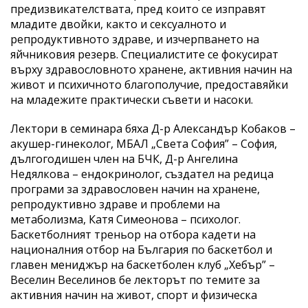
предизвикателствата, пред които се изправят
младите двойки, както и сексуалното и
репродуктивното здраве, и изчерпването на
яйчниковия резерв. Специалистите се фокусират
върху здравословното хранене, активния начин на
живот и психичното благополучие, предоставяйки
на младежите практически съвети и насоки.
Лектори в семинара бяха Д-р Александър Кобаков –
акушер-гинеколог, МБАЛ „Света София” – София,
дългогодишен член на БЧК, Д-р Ангелина
Недялкова – ендокринолог, създател на редица
програми за здравословен начин на хранене,
репродуктивно здраве и проблеми на
метаболизма, Катя Симеонова – психолог.
Баскетболният треньор на отбора кадети на
националния отбор на България по баскетбол и
главен мениджър на баскетболен клуб „Хебър” –
Веселин Веселинов бе лекторът по темите за
активния начин на живот, спорт и физическа