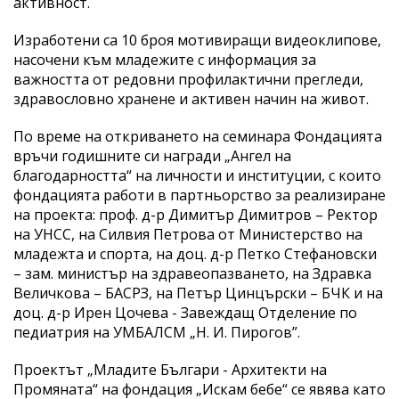
активност.
Изработени са 10 броя мотивиращи видеоклипове,
насочени към младежите с информация за
важността от редовни профилактични прегледи,
здравословно хранене и активен начин на живот.
По време на откриването на семинара Фондацията
връчи годишните си награди „Ангел на
благодарността“ на личности и институции, с които
фондацията работи в партньорство за реализиране
на проекта: проф. д-р Димитър Димитров – Ректор
на УНСС, на Силвия Петрова от Министерство на
младежта и спорта, на доц. д-р Петко Стефановски
– зам. министър на здравеопазването, на Здравка
Величкова – БАСРЗ, на Петър Цинцърски – БЧК и на
доц. д-р Ирен Цочева - Завеждащ Отделение по
педиатрия на УМБАЛСМ „Н. И. Пирогов”.
Проектът „Младите Българи - Архитекти на
Промяната“ на фондация „Искам бебе“ се явява като