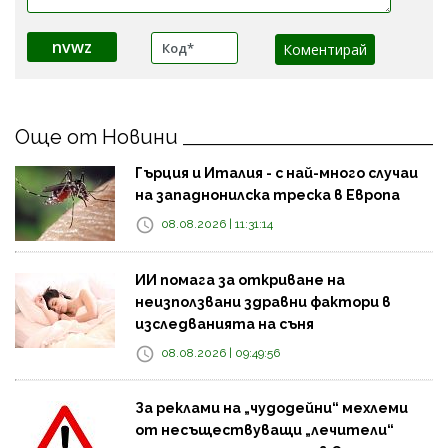
nvwz
Още от Новини
Гърция и Италия - с най-много случаи
на западнонилска треска в Европа
08.08.2026 | 11:31:14
ИИ помага за откриване на
неизползвани здравни фактори в
изследванията на съня
08.08.2026 | 09:49:56
За реклами на „чудодейни“ мехлеми
от несъществуващи „лечители“