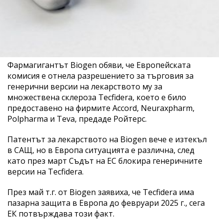
Фармагигантът Biogen обяви, че Европейската
комисия е отнела разрешението за търговия за
генерични версии на лекарството му за
множествена склероза Tecfidera, което е било
предоставено на фирмите Accord, Neuraxpharm,
Polpharma и Teva, предаде Ройтерс.
Патентът за лекарството на Biogen вече е изтекъл
в САЩ, но в Европа ситуацията е различна, след
като през март Съдът на ЕС блокира генеричните
версии на Tecfidera.
През май т.г. от Biogen заявиха, че Tecfidera има
пазарна защита в Европа до февруари 2025 г., сега
ЕК потвърждава този факт.