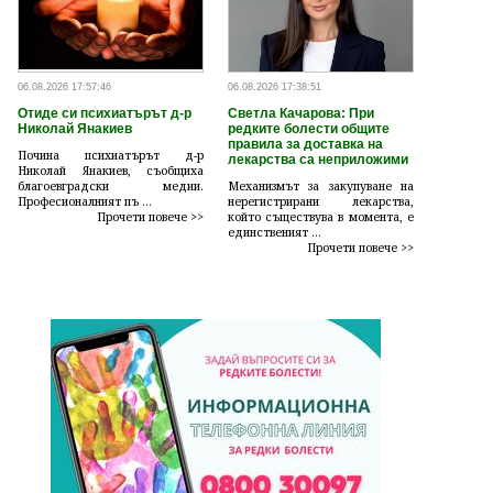
06.08.2026 17:57:46
06.08.2026 17:38:51
Отиде си психиатърът д-р
Светла Качарова: При
Николай Янакиев
редките болести общите
правила за доставка на
Почина психиатърът д-р
лекарства са неприложими
Николай Янакиев, съобщиха
благоевградски медии.
Механизмът за закупуване на
Професионалният пъ ...
нерегистрирани лекарства,
Прочети повече >>
който съществува в момента, е
единственият ...
Прочети повече >>