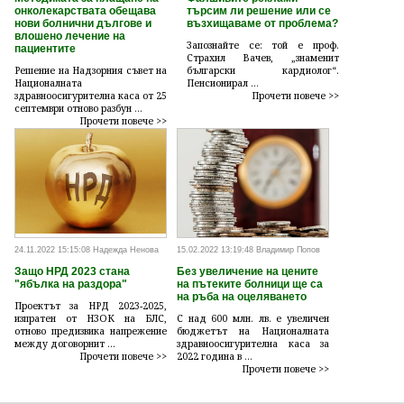
онколекарствата обещава
търсим ли решение или се
нови болнични дългове и
възхищаваме от проблема?
влошено лечение на
Запознайте се: той е проф.
пациентите
Страхил Вачев, „знаменит
Решение на Надзорния съвет на
български кардиолог“.
Националната
Пенсионирал ...
здравноосигурителна каса от 25
Прочети повече >>
септември отново разбун ...
Прочети повече >>
24.11.2022 15:15:08 Надежда Ненова
15.02.2022 13:19:48 Владимир Попов
Защо НРД 2023 стана
Без увеличение на цените
"ябълка на раздора"
на пътеките болници ще са
на ръба на оцеляването
Проектът за НРД 2023-2025,
изпратен от НЗОК на БЛС,
С над 600 млн. лв. е увеличен
отново предизвика напрежение
бюджетът на Националната
между договорнит ...
здравноосигурителна каса за
Прочети повече >>
2022 година в ...
Прочети повече >>