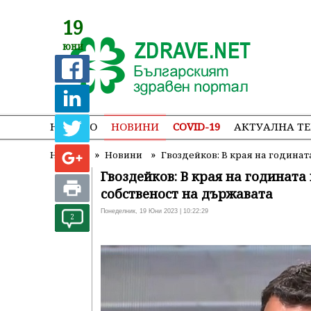
19
юни
НАЧАЛО
НОВИНИ
COVID-19
АКТУАЛНА Т
»
»
Начало
Новини
Гвоздейков: В края на година
Гвоздейков: В края на годинат
собственост на държавата
Понеделник, 19 Юни 2023 | 10:22:29
2