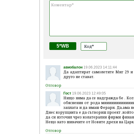
5*WB
авиобалон
19.06.2023 14:11:44
Да адаптират самолетите Миг 29 и 
друго не стават.
Гост
19.06.2023 12:49:05
Нищо няма да се надгражда бе . Ког
обяснения от рода миииииииииииии
заплата и да имаш Ферари. Да,ама не
Днес корупцията е да сътвориш проект ,който
да си източил чрез колатерални фирми финан
Нещо като шивачите от Новите дрехи на Царя.