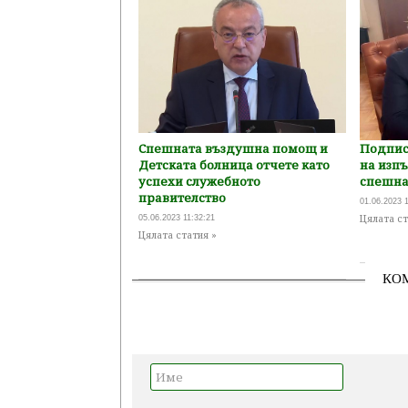
Спешната въздушна помощ и
Подпис
Детската болница отчете като
на изп
успехи служебното
спешна
правителство
01.06.2023 
Цялата ст
05.06.2023 11:32:21
Цялата статия »
КО