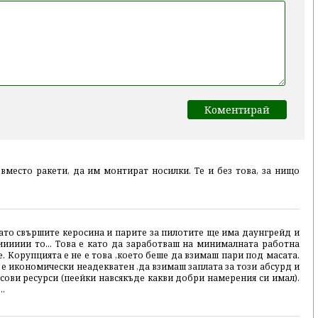
вместо ракети, да им монтират носилки. Те и без това, за нищо
ато свършите керосина и парите за пилотите ще има даунгрейд и
иииии то... Това е като да заработваш на минималната работна
. Корупцията е не е това ,което беше да взимаш пари под масата.
 е икономически неадекватен ,да взимаш заплата за този абсурд и
сови ресурси (пеейки навсякъде какви добри намерения си имал).
..