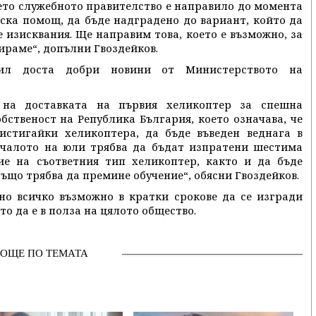
ето служебното правителство е направило до момента
ка помощ, да бъде надградено до вариант, който да
 изисквания. Ще направим това, което е възможно, за
ираме“, допълни Гвоздейков.
чил доста добри новини от Министерството на
на доставката на първия хеликоптер за спешна
ственост на Република България, което означава, че
истигайки хеликоптера, да бъде въведен веднага в
началото на юли трябва да бъдат изпратени шестима
е на съответния тип хеликоптер, както и да бъде
също трябва да премине обучение“, обясни Гвоздейков.
но всичко възможно в кратки срокове да се изгради
о да е в полза на цялото общество.
ОЩЕ ПО ТЕМАТА