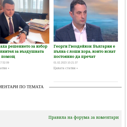
аха решението за избор
Георги Гвоздейков: България е
ълнител за въздушната
пълна с лоши хора, които искат
 помощ
постоянно да пречат
17:52:09
01.02.2023 10:21:37
атия »
Цялата статия »
МЕНТАРИ ПО ТЕМАТА
Правила на форума за коментари