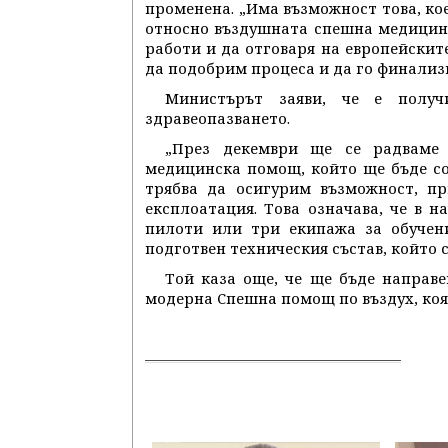
променена. „Има възможност това, ко
относно въздушната спешна медицинс
работи и да отговаря на европейските
да подобрим процеса и да го финализ
Министърът заяви, че е полу
здравеопазването.
„През декември ще се радваме 
медицинска помощ, който ще бъде соб
трябва да осигурим възможност, пр
експлоатация. Това означава, че в 
пилоти или три екипажа за обучени
подготвен техническия състав, който 
Той каза още, че ще бъде направе
модерна Спешна помощ по въздух, коят