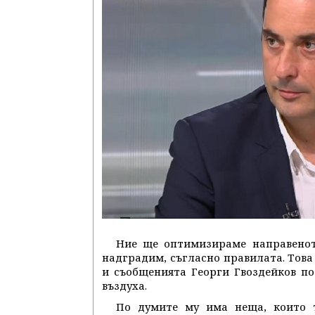
Ние ще оптимизираме направенот
надградим, съгласно правилата. Това
и съобщенията Георги Гвоздейков п
въздуха.
По думите му има неща, които т