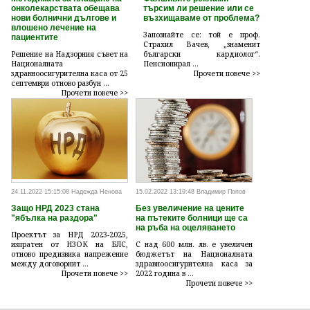
онколекарствата обещава
търсим ли решение или се
нови болнични дългове и
възхищаваме от проблема?
влошено лечение на
Запознайте се: той е проф.
пациентите
Страхил Вачев, „знаменит
Решение на Надзорния съвет на
български кардиолог“.
Националната
Пенсионирал ...
здравноосигурителна каса от 25
Прочети повече >>
септември отново разбун ...
Прочети повече >>
24.11.2022 15:15:08 Надежда Ненова
15.02.2022 13:19:48 Владимир Попов
Защо НРД 2023 стана
Без увеличение на цените
"ябълка на раздора"
на пътеките болници ще са
на ръба на оцеляването
Проектът за НРД 2023-2025,
изпратен от НЗОК на БЛС,
С над 600 млн. лв. е увеличен
отново предизвика напрежение
бюджетът на Националната
между договорнит ...
здравноосигурителна каса за
Прочети повече >>
2022 година в ...
Прочети повече >>