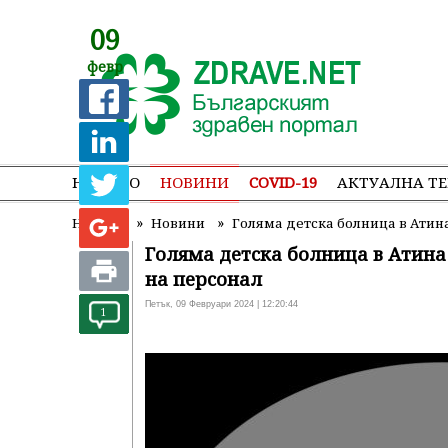
09
февр
НАЧАЛО
НОВИНИ
COVID-19
АКТУАЛНА Т
»
»
Начало
Новини
Голяма детска болница в Атин
Голяма детска болница в Атина
на персонал
Петък, 09 Февруари 2024 | 12:20:44
1