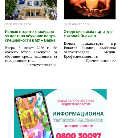
07.08.2026 08:20:57
06.08.2026 17:57:46
Излезе второто класиране
Отиде си психиатърът д-р
за платено обучение по три
Николай Янакиев
специалности в МУ – Варна
Почина психиатърът д-р
Вчера, 6 август 2026 г., бе
Николай Янакиев, съобщиха
обявено второ класиране за
благоевградски медии.
обучение срещу заплащане за
Професионалният пъ ...
специалностите ...
Прочети повече >>
Прочети повече >>