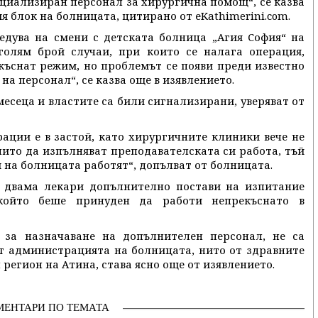
ециализиран персонал за хирургична помощ“, се казва
 блок на болницата, цитирано от еKathimerini.com.
едува на смени с детската болница „Агия София“ на
голям брой случаи, при които се налага операция,
къснат режим, но проблемът се появи преди известно
на персонал“, се казва още в изявлението.
есеца и властите са били сигнализирани, уверяват от
ации е в застой, като хирургичните клиники вече не
нито да изпълняват преподавателската си работа, тъй
и на болницата работят“, допълват от болницата.
 двама лекари допълнително постави на изпитание
който беше принуден да работи непрекъснато в
 за назначаване на допълнителен персонал, не са
т администрацията на болницата, нито от здравните
 регион на Атина, става ясно още от изявлението.
МЕНТАРИ ПО ТЕМАТА