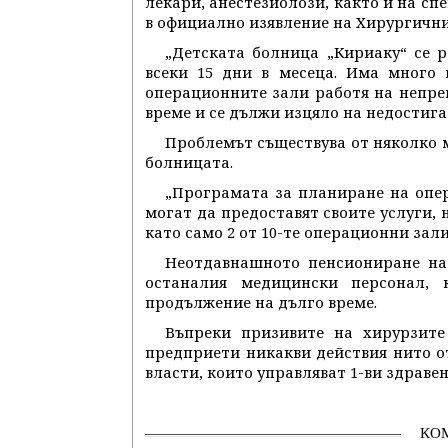
лекари, анестезиолози, както и на сп
в официално изявление на Хирургичния
„Детската болница „Кириаку“ се р
всеки 15 дни в месеца. Има много 
операционните зали работя на непре
време и се дължи изцяло на недостига 
Проблемът съществува от няколко м
болницата.
„Програмата за планиране на опер
могат да предоставят своите услуги, 
като само 2 от 10-те операционни зал
Неотдавнашното пенсиониране на
останалия медицински персонал, 
продължение на дълго време.
Въпреки призивите на хирурзите
предприети никакви действия нито о
власти, които управляват 1-ви здравен
КО