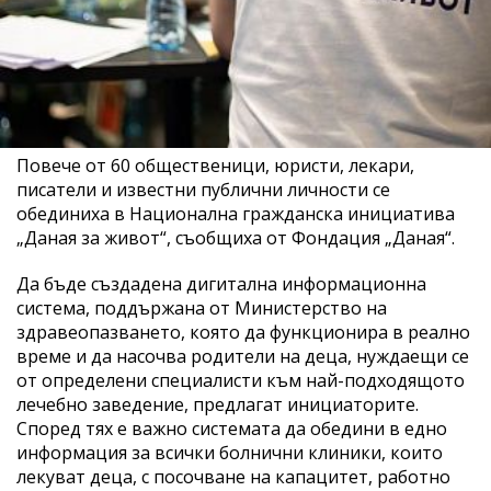
Повече от 60 общественици, юристи, лекари,
писатели и известни публични личности се
обединиха в Национална гражданска инициатива
„Даная за живот“, съобщиха от Фондация „Даная“.
Да бъде създадена дигитална информационна
система, поддържана от Министерство на
здравеопазването, която да функционира в реално
време и да насочва родители на деца, нуждаещи се
от определени специалисти към най-подходящото
лечебно заведение, предлагат инициаторите.
Според тях е важно системата да обедини в едно
информация за всички болнични клиники, които
лекуват деца, с посочване на капацитет, работно