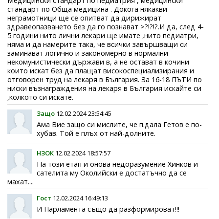
Медицински стандарт по педиатрия , медицински
стандарт по Обща медицина . Докога някакви
неграмотници ще се опитват да дирижират
здравеопазването без да го познават >?!?!?.И да, след 4-
5 години нито лични лекари ще имате ,нито педиатри,
няма и да намерите така, че всички завършващи си
заминават логично и закономерно в нормални
некомунистически държави в, а не остават в кочини
които искат без да плащат високоспециализирания и
отговорен труд на лекаря в България. За 16-18 ПЪТИ по
ниски възнаграждения на лекаря в България искайте си
,колкото си искате.
Защо
12.02.2024 23:54:45
Ама Вие защо си мислите, че п.дала Гетов е по-
хубав. Той е плъх от най-долните.
НЗОК
12.02.2024 18:57:57
На този етап и онова недоразумение Хинков и
сателита му Околийски е достатъчно да се
махат....
Гост
12.02.2024 16:49:13
И Парламента също да разформироват!!!