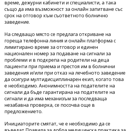
време, дежурни кабинети и специалисти, а така
също да има възможност за онлайн запитване със
срок на отговор към съответното болнично
заведение.
На следващо място се предлага откриване на
гореща телефонна линия и онлайн платформа с
лимитирано време за отговор и единен
национален номер за подаване на сигнали за
проблеми и в подкрепа на родители на деца
пациенти при приема и престоя им в болнични
заведения и/или при отказ на лечебното заведение
да осигури мултидисциплинарен екип, когато това
е необходимо. Анонимността на подателите на
сигнали да бъде гарантирана на подателите на
сигнали и да има механизъм за последваща
незабавна проверка, се посочва още в
предложението.
Инициаторите смятат, че е необходимо да се
въведат Правила за добра медицинска практика за