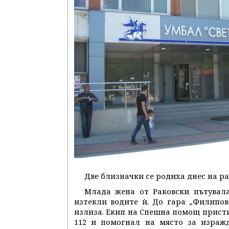
Две близначки се родиха днес на р
Млада жена от Раковски пътувала
изтекли водите ѝ. До гара „Филипов
излиза. Екип на Спешна помощ пристиг
112 и помогнал на място за изражд