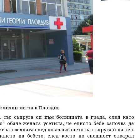
азлични места в Пловдив.
 със съпруга си към болницата в града, след като
о“ обаче жената усетила, че едното бебе започва да
нал веднага след позвъняването на съпруга ѝ на тел.
ането на бебето, след което по спешност откарал