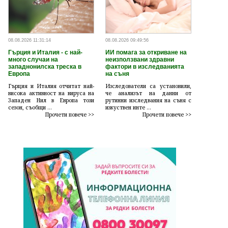
08.08.2026 11:31:14
08.08.2026 09:49:56
Гърция и Италия - с най-
ИИ помага за откриване на
много случаи на
неизползвани здравни
западнонилска треска в
фактори в изследванията
Европа
на съня
Гърция и Италия отчитат най-
Изследователи са установили,
висока активност на вируса на
че анализът на данни от
Западен Нил в Европа този
рутинни изследвания на съня с
сезон, съобщи ...
изкуствен инте ...
Прочети повече >>
Прочети повече >>