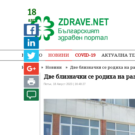
18
авг
НАЧАЛО
НОВИНИ
COVID-19
АКТУАЛНА Т
»
»
Начало
Новини
Две близначки се родиха на р
Две близначки се родиха на ра
Петък, 18 Август 2023 | 16:48:27