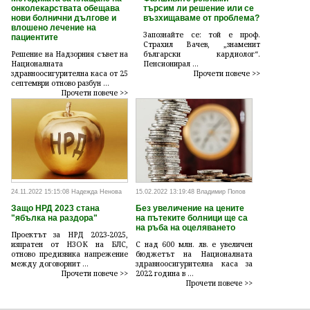
онколекарствата обещава
търсим ли решение или се
нови болнични дългове и
възхищаваме от проблема?
влошено лечение на
Запознайте се: той е проф.
пациентите
Страхил Вачев, „знаменит
Решение на Надзорния съвет на
български кардиолог“.
Националната
Пенсионирал ...
здравноосигурителна каса от 25
Прочети повече >>
септември отново разбун ...
Прочети повече >>
24.11.2022 15:15:08 Надежда Ненова
15.02.2022 13:19:48 Владимир Попов
Защо НРД 2023 стана
Без увеличение на цените
"ябълка на раздора"
на пътеките болници ще са
на ръба на оцеляването
Проектът за НРД 2023-2025,
изпратен от НЗОК на БЛС,
С над 600 млн. лв. е увеличен
отново предизвика напрежение
бюджетът на Националната
между договорнит ...
здравноосигурителна каса за
Прочети повече >>
2022 година в ...
Прочети повече >>