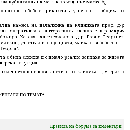
азва публикация на местното издание Marica.bg.
т на второто бебе е приключила успешно, съобщиха от
атна намеса на началника на клиниката проф. д-р
ила оперативната интервенция заедно с д-р Мария
бомира Котева, анестезиолога д-р Борис Георгиев,
ия екип, участвал в операцията, майката и бебето са в
 Георги“.
ята е била сложна и е имало реална заплаха за живота
шерска ситуация.
блюдението на специалистите от клиниката, уверяват
МЕНТАРИ ПО ТЕМАТА
Правила на форума за коментари