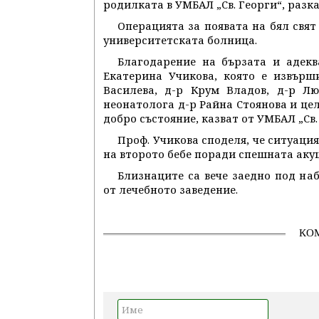
родилката в УМБАЛ „Св. Георги“, разк
Операцията за появата на бял свя
университетската болница.
Благодарение на бързата и адекв
Екатерина Учикова, която е извърш
Василева, д-р Крум Владов, д-р Лю
неонатолога д-р Райна Стоянова и цел
добро състояние, казват от УМБАЛ „Св.
Проф. Учикова споделя, че ситуаци
на второто бебе поради спешната аку
Близнаците са вече заедно под на
от лечебното заведение.
КО