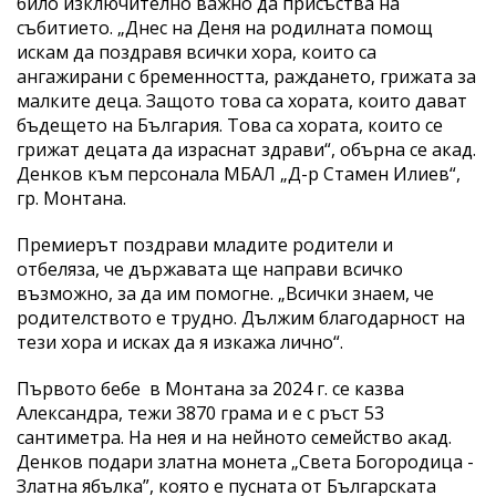
било изключително важно да присъства на
събитието. „Днес на Деня на родилната помощ
искам да поздравя всички хора, които са
ангажирани с бременността, раждането, грижата за
малките деца. Защото това са хората, които дават
бъдещето на България. Това са хората, които се
грижат децата да израснат здрави“, обърна се акад.
Денков към персонала МБАЛ „Д-р Стамен Илиев“,
гр. Монтана.
Премиерът поздрави младите родители и
отбеляза, че държавата ще направи всичко
възможно, за да им помогне. „Всички знаем, че
родителството е трудно. Дължим благодарност на
тези хора и исках да я изкажа лично“.
Първото бебе в Монтана за 2024 г. се казва
Александра, тежи 3870 грама и е с ръст 53
сантиметра. На нея и на нейното семейство акад.
Денков подари златна монета „Света Богородица -
Златна ябълка”, която е пусната от Българската