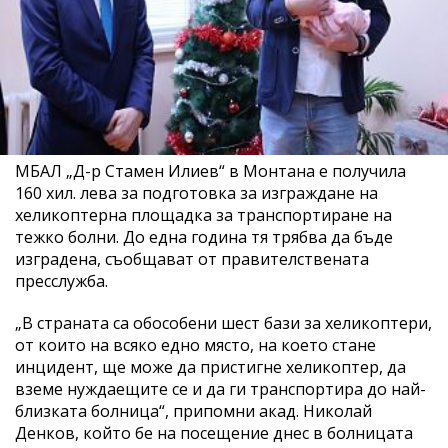
МБАЛ „Д-р Стамен Илиев“ в Монтана е получила
160 хил. лева за подготовка за изграждане на
хеликоптерна площадка за транспортиране на
тежко болни. До една година тя трябва да бъде
изградена, съобщават от правителствената
пресслужба.
„В страната са обособени шест бази за хеликоптери,
от които на всяко едно място, на което стане
инцидент, ще може да пристигне хеликоптер, да
вземе нуждаещите се и да ги транспортира до най-
близката болница“, припомни акад. Николай
Денков, който бе на посещение днес в болницата