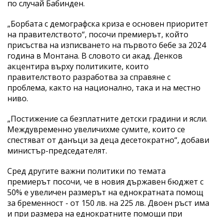
по случай Бабинден.
„Борбата с демографска криза е основен приоритет
на правителството“, посочи премиерът, който
присъства на изписването на първото бебе за 2024
година в Монтана. В словото си акад. Денков
акцентира върху политиките, които
правителството разработва за справяне с
проблема, както на национално, така и на местно
ниво.
„Постижение са безплатните детски градини и ясли.
Междувременно увеличихме сумите, които се
спестяват от данъци за деца десетократно“, добави
министър-председателят.
Сред другите важни политики по темата
премиерът посочи, че в новия държавен бюджет с
50% е увеличен размерът на еднократната помощ
за бременност - от 150 лв. на 225 лв. Двоен ръст има
и при размера на еднократните помощи при