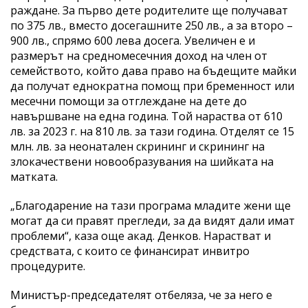
раждане. За първо дете родителите ще получават
по 375 лв., вместо досегашните 250 лв., а за второ –
900 лв., спрямо 600 лева досега. Увеличен е и
размерът на средномесечния доход на член от
семейството, който дава право на бъдещите майки
да получат еднократна помощ при бременност или
месечни помощи за отглеждане на дете до
навършване на една година. Той нараства от 610
лв. за 2023 г. на 810 лв. за тази година. Отделят се 15
млн. лв. за неонатален скрининг и скрининг на
злокачествени новообразувания на шийката на
матката.
„Благодарение на тази програма младите жени ще
могат да си правят прегледи, за да видят дали имат
проблеми“, каза още акад. Денков. Нарастват и
средствата, с които се финансират инвитро
процедурите.
Министър-председателят отбеляза, че за него е