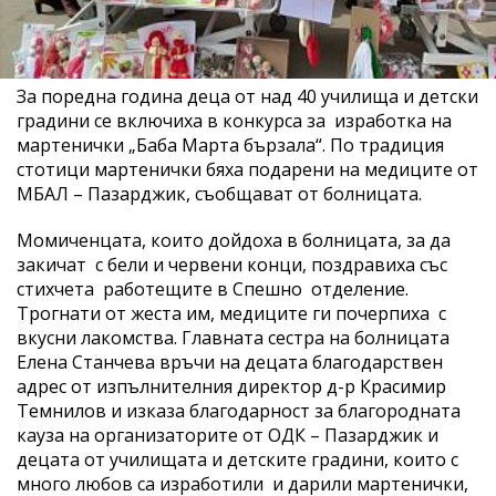
За поредна година деца от над 40 училища и детски
градини се включиха в конкурса за изработка на
мартенички „Баба Марта бързала“. По традиция
стотици мартенички бяха подарени на медиците от
МБАЛ – Пазарджик, съобщават от болницата.
Момиченцата, които дойдоха в болницата, за да
закичат с бели и червени конци, поздравиха със
стихчета работещите в Спешно отделение.
Трогнати от жеста им, медиците ги почерпиха с
вкусни лакомства. Главната сестра на болницата
Елена Станчева връчи на децата благодарствен
адрес от изпълнителния директор д-р Красимир
Темнилов и изказа благодарност за благородната
кауза на организаторите от ОДК – Пазарджик и
децата от училищата и детските градини, които с
много любов са изработили и дарили мартенички,