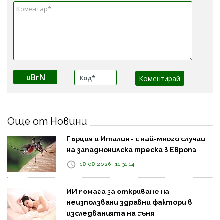
uBrN
Още от Новини
Гърция и Италия - с най-много случаи
на западнонилска треска в Европа
08.08.2026 | 11:31:14
ИИ помага за откриване на
неизползвани здравни фактори в
изследванията на съня