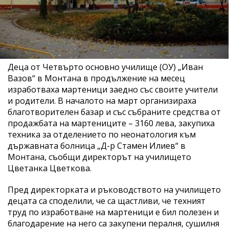
Деца от Четвърто основно училище (ОУ) „Иван
Вазов“ в Монтана в продължение на месец
изработваха мартеници заедно със своите учители
и родители. В началото на март организираха
благотворителен базар и със събраните средства от
продажбата на мартениците – 3160 лева, закупиха
техника за отделението по неонатология към
държавната болница „Д-р Стамен Илиев“ в
Монтана, съобщи директорът на училището
Цветанка Цветкова.
Пред директорката и ръководството на училището
децата са споделили, че са щастливи, че техният
труд по изработване на мартеници е бил полезен и
благодарение на него са закупени пералня, сушилня