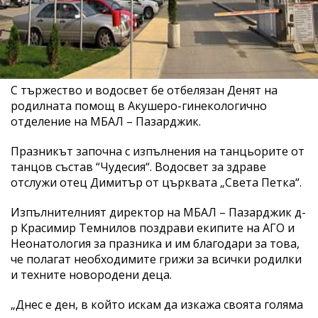
С тържество и водосвет бе отбелязан Денят на
родилната помощ в Акушеро-гинекологично
отделение на МБАЛ – Пазарджик.
Празникът започна с изпълнения на танцьорите от
танцов състав “Чудесия“. Водосвет за здраве
отслужи отец Димитър от църквата „Света Петка“.
Изпълнителният директор на МБАЛ – Пазарджик д-
р Красимир Темнилов поздрави екипите на АГО и
Неонатология за празника и им благодари за това,
че полагат необходимите грижи за всички родилки
и техните новородени деца.
„Днес е ден, в който искам да изкажа своята голяма