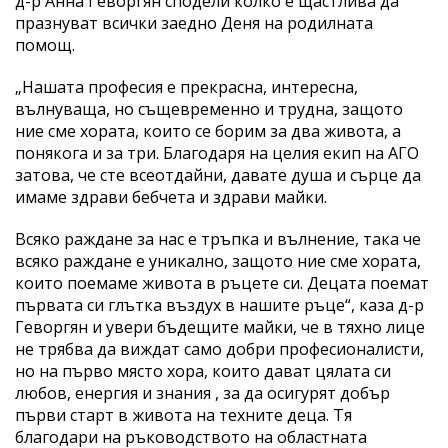
д-р Анна Геворгян сподели колко е щастлива да
празнуват всички заедно Деня на родилната
помощ.
„Нашата професия е прекрасна, интересна,
вълнуваща, но същевременно и трудна, защото
ние сме хората, които се борим за два живота, а
понякога и за три. Благодаря на целия екип на АГО
затова, че сте всеотдайни, давате душа и сърце да
имаме здрави бебчета и здрави майки.
Всяко раждане за нас е тръпка и вълнение, така че
всяко раждане е уникално, защото ние сме хората,
които поемаме живота в ръцете си. Децата поемат
първата си глътка въздух в нашите ръце“, каза д-р
Геворгян и увери бъдещите майки, че в тяхно лице
не трябва да виждат само добри професионалисти,
но на първо място хора, които дават цялата си
любов, енергия и знания , за да осигурят добър
първи старт в живота на техните деца. Тя
благодари на ръководството на областната