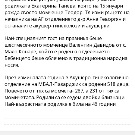
родилката Екатерина Танева, която на 15 януари
ражда своето момченце Теодор. Тя изми ръцете на
началника на АГ отделението д-р Анна Геворгян и
останалите акушер-гинеколози и акушерки.
Най-специалният гост на празника беше
шестмесечното момченце Валентин Давидов от с.
Мало Конаре, който е роден в отделението.
Бебенцето беше облечено в традиционна народна
носия.
През изминалата година в Акушеро-гинекологично
отделение на МБАЛ-Пазарджик са родени 518 деца.
Повечето от тях са момчета- 287, а 231 от тях са
момичетата. Родили са се седем двойки близнаци.
Най-възрастната родилка е била на 46 години.