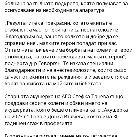
болница за пълната подкрепа, която получават за
осигуряване на необходимата апаратура.
„Резултатите са прекрасни, когато екипът е
стабилен, а част от екипа ни са неонатолозите
.Благодарим ви, защото колкото и добре да се
справим ние , малките герои попадат при вас.
Оттам нататък вече има борбата на големите герои
с помощта, на които побеждават малките герои“,
подчерта д-р Геворгян. Тя изказа специални
благодарности и на анестезиолозите, които също
са част от екипите на ражданията и заедно с тях се
борят за живота на майките и бебетата.
Старшата акушерка на АГО Стефка Танева също
поздрави своите колеги и обяви името на
акушерката, която беше отличена като „Акушерка
на 2023 г.“ Това е Донка Вълчева, която има 30-
годишен стаж в професията.
В празничния ритуал „миене на ръце“ участва