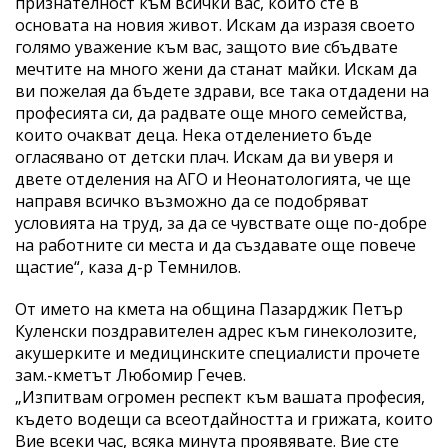
признателност към всички вас, които сте в
основата на новия живот. Искам да изразя своето
голямо уважение към вас, защото вие сбъдвате
мечтите на много жени да станат майки. Искам да
ви пожелая да бъдете здрави, все така отдадени на
професията си, да радвате още много семейства,
които очакват деца. Нека отделението бъде
огласявано от детски плач. Искам да ви уверя и
двете отделения на АГО и Неонатологията, че ще
направя всичко възможно да се подобряват
условията на труд, за да се чувствате още по-добре
на работните си места и да създавате още повече
щастие“, каза д-р Темнилов.
От името на кмета на община Пазарджик Петър
Куленски поздравителен адрес към гинеколозите,
акушерките и медицинските специалисти прочете
зам.-кметът Любомир Гечев.
„Изпитвам огромен респект към вашата професия,
където водещи са всеотдайността и грижата, които
Вие всеки час, всяка минута проявявате. Вие сте