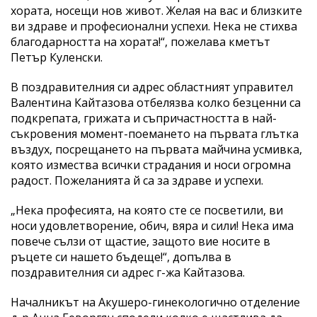
хората, носещи нов живот. Желая на вас и близките
ви здраве и професионални успехи. Нека не стихва
благодарността на хората!“, пожелава кметът
Петър Куленски.
В поздравителния си адрес областният управител
Валентина Кайтазова отбелязва колко безценни са
подкрепата, грижата и съпричастността в най-
съкровения момент-поемането на първата глътка
въздух, посрещането на първата майчина усмивка,
която измества всички страдания и носи огромна
радост. Пожеланията й са за здраве и успехи.
„Нека професията, на която сте се посветили, ви
носи удовлетворение, обич, вяра и сили! Нека има
повече сълзи от щастие, защото вие носите в
ръцете си нашето бъдеще!“, допълва в
поздравителния си адрес г-жа Кайтазова.
Началникът на Акушеро-гинекологично отделение