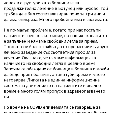
човек в структури като болниците за
продължително лечение в Ботунец или Бухово, той
трябва да е бил хоспитализиран поне за три дни и
да има епикриза. Много пробойни има в системата.
Не по-малък проблем е, когато при нас постъпи
пациент в спешно състояние, но нашият капацитет
е запълнен и нямаме свободни легла за прием.
Тогава този болен трябва да го пренасочим в друго
лечебно заведение със съответния профил за
лечение. Оказва се, че нямаме информация за
наличието на свободни легла в реално време.
Започва се обаждане от болница в болница и молби
да бъде приет болният, а това губи време и много
натоварва. Липсата на единна информационна
система за движението на пациентите в реално
време е много голям пропуск в здравеопазването
ни.
По време на COVID епидемията се говореше за
създаването на такава система, с която да бъдат