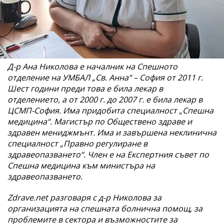
Д-р Ана Николова е началник на Спешното
отделение на УМБАЛ „Св. Анна“ – София от 2011 г.
Шест години преди това е била лекар в
отделението, а от 2000 г. до 2007 г. е била лекар в
ЦСМП-София. Има придобита специалност „Спешна
медицина“. Магистър по Обществено здраве и
здравен мениджмънт. Има и завършена неклинична
специалност „Правно регулиране в
здравеопазването“. Член е на Експертния съвет по
Спешна медицина към министъра на
здравеопазването.
Zdrave.net разговаря с д-р Николова за
организацията на спешната болнична помощ, за
проблемите в сектора и възможностите за