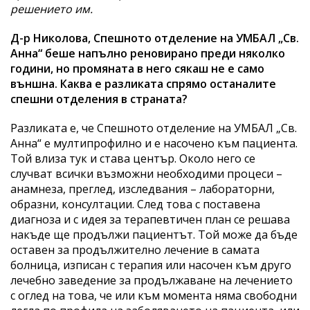
решението им.
Д-р Николова, Спешното отделение на УМБАЛ „Св.
Анна“ беше напълно реновирано преди няколко
години, но промяната в него сякаш не е само
външна. Каква е разликата спрямо останалите
спешни отделения в страната?
Разликата е, че Спешното отделение на УМБАЛ „Св.
Анна“ е мултипрофилно и е насочено към пациента.
Той влиза тук и става център. Около него се
случват всички възможни необходими процеси –
анамнеза, преглед, изследвания – лабораторни,
образни, консултации. След това с поставена
диагноза и с идея за терапевтичен план се решава
накъде ще продължи пациентът. Той може да бъде
оставен за продължително лечение в самата
болница, изписан с терапия или насочен към друго
лечебно заведение за продължаване на лечението
с оглед на това, че или към момента няма свободни