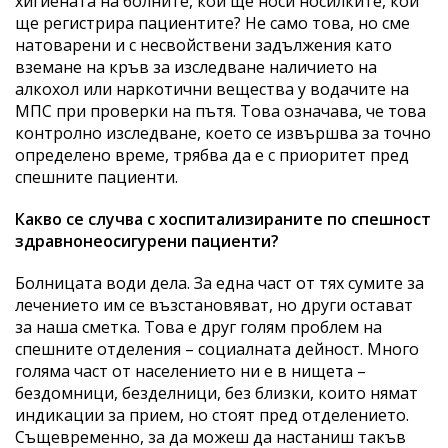
хигиената на болните, кой ще носи носилките, кой
ще регистрира пациентите? Не само това, но сме
натоварени и с несвойствени задължения като
вземане на кръв за изследване наличието на
алкохол или наркотични вещества у водачите на
МПС при проверки на пътя. Това означава, че това
контролно изследване, което се извършва за точно
определено време, трябва да е с приоритет пред
спешните пациенти.
Какво се случва с хоспитализираните по спешност
здравнонеосигурени пациенти?
Болницата води дела. За една част от тях сумите за
лечението им се възстановяват, но други остават
за наша сметка. Това е друг голям проблем на
спешните отделения – социалната дейност. Много
голяма част от населението ни е в нищета –
бездомници, безделници, без близки, които нямат
индикации за прием, но стоят пред отделението.
Същевременно, за да можеш да настаниш такъв