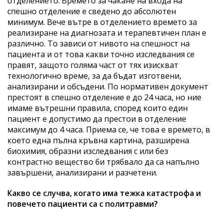
отделението. Времето за чакане на входа на
спешно отделение е сведено до абсолютен
минимум. Вече вътре в отделението времето за
реализиране на диагнозата и терапевтичен план е
различно. То зависи от нивото на спешност на
пациента и от това какви точно изследвания се
правят, защото голяма част от тях изискват
технологично време, за да бъдат изготвени,
анализирани и обсъдени. По нормативен документ
престоят в спешно отделение е до 24 часа, но ние
имаме вътрешни правила, според които един
пациент е допустимо да престои в отделение
максимум до 4 часа. Приема се, че това е времето, в
което една пълна кръвна картина, разширена
биохимия, образни изследвания с или без
контрастно вещество би трябвало да са напълно
завършени, анализирани и разчетени.
Какво се случва, когато има тежка катастрофа и
повечето пациенти са с политравми?