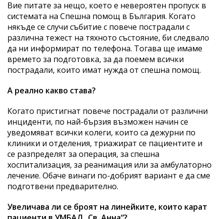
Вие питате за нещо, което е невероятен пропуск в
системата на Спешна помощ в България. Когато
някъде се случи събитие с повече пострадали с
различна тежест на тяхното състояние, би следвало
да ни информират по телефона. Тогава ще имаме
времето за подготовка, за да поемем всички
пострадали, които имат нужда от спешна помощ.
А реално какво става?
Когато пристигнат повече пострадали от различни
инциденти, по най-бързия възможен начин се
уведомяват всички колеги, които са дежурни по
клиники и отделения, триажират се пациентите и
се разпределят за операция, за спешна
хоспитализация, за реанимация или за амбулаторно
лечение. Обаче винаги по-добрият вариант е да сме
подготвени предварително.
Увеличава ли се броят на линейките, които карат
пациенти в УМБАЛ „Св. Анна“?