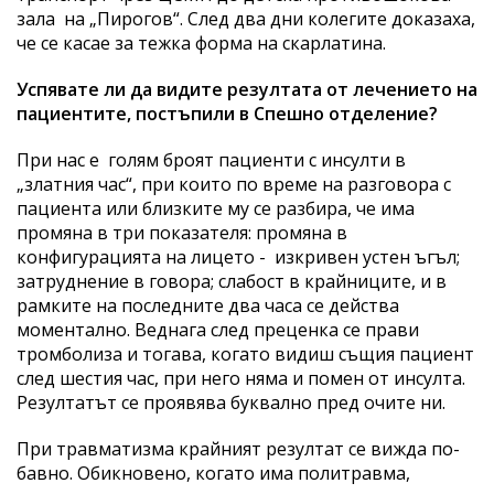
зала на „Пирогов“. След два дни колегите доказаха,
че се касае за тежка форма на скарлатина.
Успявате ли да видите резултата от лечението на
пациентите, постъпили в Спешно отделение?
При нас е голям броят пациенти с инсулти в
„златния час“, при които по време на разговора с
пациента или близките му се разбира, че има
промяна в три показателя: промяна в
конфигурацията на лицето - изкривен устен ъгъл;
затруднение в говора; слабост в крайниците, и в
рамките на последните два часа се действа
моментално. Веднага след преценка се прави
тромболиза и тогава, когато видиш същия пациент
след шестия час, при него няма и помен от инсулта.
Резултатът се проявява буквално пред очите ни.
При травматизма крайният резултат се вижда по-
бавно. Обикновено, когато има политравма,