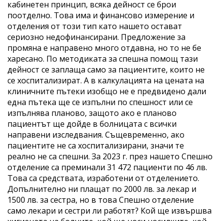
кабинетен принцип, всяка дейност се брои
поотделно. Това има и финансово измерение и
отделения от този тип като нашето остават
сериозно недофинансирани. Предложение за
промяна е направено много отдавна, но то не бе
харесано. По методиката за спешна помощ тази
дейност се заплаща само за пациентите, които не
се хоспитализират. А в калкулацията на цената на
клиничните пътеки изобщо не е предвидено дали
една пътека ще се изпълни по спешност или се
изпълнява планово, защото ако е планово
пациентът ще дойде в болницата с всички
направени изследвания. Същевременно, ако
пациентите не са хоспитализирани, значи те
реално не са спешни. За 2023 г. през нашето Спешно
отделение са преминали 31 472 пациенти по 46 лв.
Това са средствата, изработени от отделението.
Допълнително ни плащат по 2000 лв. за лекар и
1500 лв. за сестра, но в това Спешно отделение
само лекари и сестри ли работят? Кой ще извършва