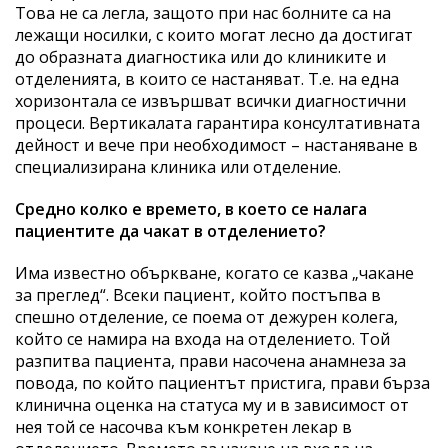
Това не са легла, защото при нас болните са на
лежащи носилки, с които могат лесно да достигат
до образната диагностика или до клиниките и
отделенията, в които се настаняват. Т.е. на една
хоризонтала се извършват всички диагностични
процеси. Вертикалата гарантира консултативната
дейност и вече при необходимост – настаняване в
специализирана клиника или отделение.
Средно колко е времето, в което се налага
пациентите да чакат в отделението?
Има известно объркване, когато се казва „чакане
за преглед“. Всеки пациент, който постъпва в
спешно отделение, се поема от дежурен колега,
който се намира на входа на отделението. Той
разпитва пациента, прави насочена анамнеза за
повода, по който пациентът пристига, прави бърза
клинична оценка на статуса му и в зависимост от
нея той се насочва към конкретен лекар в