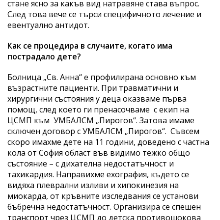
стане ясно за какъв вид натравяне става въпрос.
След това вече се търси специфичното лечение и
евентуално антидот.
Как се процедира в случаите, когато има
пострадало дете?
Болница „Св. Анна“ е профилирана основно към
възрастните пациенти. При травматични и
хирургични състояния у деца оказваме първа
помощ, след което ги пренасочваме с екип на
ЦСМП към УМБАЛСМ „Пирогов“. Затова имаме
сключен договор с УМБАЛСМ „Пирогов“. Съвсем
скоро имахме дете на 11 години, доведено с частна
кола от София област във видимо тежко общо
състояние – с дихателна недостатъчност и
тахикардия. Направихме ехография, където се
видяха плеврални изливи и хипокинезия на
миокарда, от кръвните изследвания се установи
бъбречна недостатъчност. Организира се спешен
транспорт чрез ЦСМП до детска противошокова