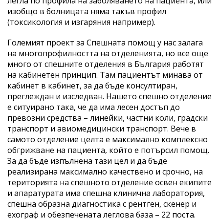
легла по профила на заболяването на пациента, или
изобщо в болницата няма такъв профил
(токсикология и изгаряния например).
Големият проект за Спешната помощ у нас залага
на многопрофилността на отделенията, но все още
много от спешните отделения в България работят
на кабинетен принцип. Там пациентът минава от
кабинет в кабинет, за да бъде консултиран,
преглеждан и изследван. Нашето спешно отделение
е ситуирано така, че да има лесен достъп до
превозни средства – линейки, частни коли, градски
транспорт и авиомедицински транспорт. Вече в
самото отделение целта е максимално комплексно
обгрижване на пациента, който е потърсил помощ.
За да бъде изпълнена тази цел и да бъде
реализирана максимално качествено и срочно, на
територията на спешното отделение освен екипите
и апаратурата има спешна клинична лаборатория,
спешна образна диагностика с рентген, скенер и
ехограф и обезпечената леглова база – 22 поста.