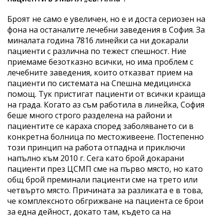
Броят не само е увеличен, но е и доста сериозен на
фона на останалите лечебни заведения в София. За
миналата година 7816 линейки са ни докарали
пациенти с различна по тежест спешност. Ние
приемаме безотказно всички, но има проблем с
лечебните заведения, които отказват прием на
пациенти по системата на Спешна медицинска
помощ. Тук пристигат пациенти от всички краища
на града. Когато аз съм работила в линейка, София
беше много строго разделена на райони и
пациентите се караха според заболяването си в
конкретна болница по местоживеене. Постепенно
този принцип на работа отпадна и приключи
напълно към 2010 г. Сега като брой докарани
пациенти през ЦСМП сме на първо място, но като
общ брой преминали пациенти сме на трето или
четвърто място. Причината за разликата е в това,
че комплексното обгрижване на пациента се брои
за една дейност, докато там, където са на