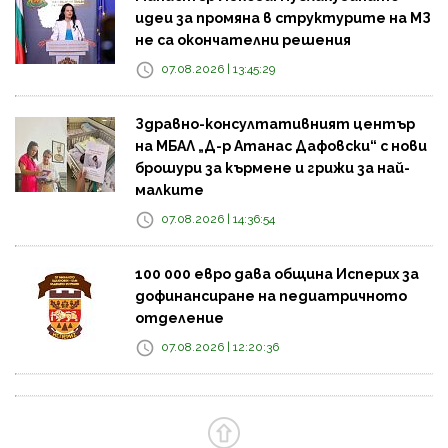
идеи за промяна в структурите на МЗ
не са окончателни решения
07.08.2026 | 13:45:29
Здравно-консултативният център
на МБАЛ „Д-р Атанас Дафовски“ с нови
брошури за кърмене и грижи за най-
малките
07.08.2026 | 14:36:54
100 000 евро дава община Исперих за
дофинансиране на педиатричното
отделение
07.08.2026 | 12:20:36