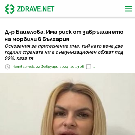
Д-р Бацелова: Има риск от завръщането
на морбили в България
Основания за притеснение има, тъй като вече две
години страната ни е с имунизационен обхват под
90%, каза тя
Четвъртък, 22 Февруари 2024 | 10:13:08
1