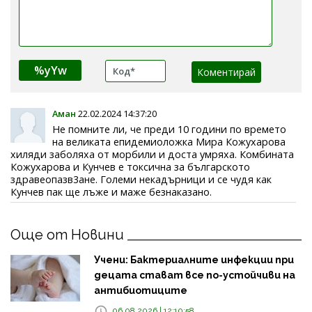
%yYw
Аман
22.02.2024 14:37:20
Не помните ли, че преди 10 години по времето
на великата епидемиоложка Мира Кожухарова
хиляди заболяха от морбили и доста умряха. Комбината
Кожухарова и Кунчев е токсична за българското
здравеопазв3ане. Големи некадърници и се чудя как
Кунчев пак ще лъже и маже безнаказано.
Още от Новини
Учени: Бактериалните инфекции при
децата стават все по-устойчиви на
антибиотиците
06.08.2026 | 12:10:58