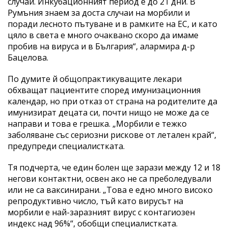
случай. Инкубационният период е до 21 дни. В
Румъния знаем за доста случаи на морбили и
поради лесното пътуване и в рамките на ЕС, и като
цяло в света е много очаквано скоро да имаме
пробив на вируса и в България“, алармира д-р
Бацелова.
По думите й общопрактикуващите лекари
обхващат пациентите според имунизационния
календар, но при отказ от страна на родителите да
имунизират децата си, почти нищо не може да се
направи и това е грешка. „Морбили е тежко
заболяване със сериозни рискове от летален край“,
предупреди специалистката.
Тя подчерта, че един болен ще зарази между 12 и 18
негови контактни, освен ако не са преболедували
или не са ваксинирани. „Това е едно много високо
репродуктивно число, тъй като вирусът на
морбили е най-заразният вирус с контагиозен
индекс над 96%“, обобщи специалистката.