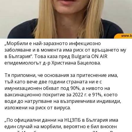
„Морбили е най-заразното инфекциозно
заболяване и в момента има риск от връщането му
в България“. Това каза пред Bulgaria ON AIR
епидемиологът д-р Христиана Бацелова.
Тя припомни, че основания за притеснение има,
тъй като вече две години страната ни е с
имунизационен обхват под 90%, а нивото на
ваксинационно покритие за 2022 г. е 91%, което
води до натрупване на възприемчиви индивиди,
изложени на риск от вируса.
„По официални данни на НЦЗПБ в България има
един случай на морбили, вероятно е бил вносен