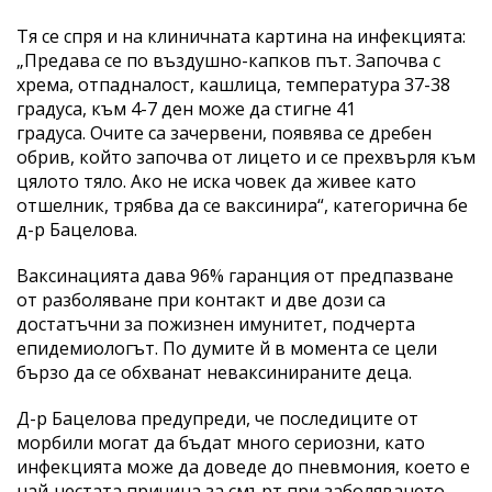
Тя се спря и на клиничната картина на инфекцията:
„Предава се по въздушно-капков път. Започва с
хрема, отпадналост, кашлица, температура 37-38
градуса, към 4-7 ден може да стигне 41
градуса. Очите са зачервени, появява се дребен
обрив, който започва от лицето и се прехвърля към
цялото тяло. Ако не иска човек да живее като
отшелник, трябва да се ваксинира“, категорична бе
д-р Бацелова.
Ваксинацията дава 96% гаранция от предпазване
от разболяване при контакт и две дози са
достатъчни за пожизнен имунитет, подчерта
епидемиологът. По думите й в момента се цели
бързо да се обхванат неваксинираните деца.
Д-р Бацелова предупреди, че последиците от
морбили могат да бъдат много сериозни, като
инфекцията може да доведе до пневмония, което е
най-честата причина за смърт при заболяването.