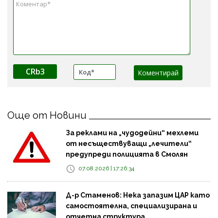
CRb3
Още от Новини
За реклами на „чудодейни“ мехлеми
от несъществуващи „лечители“
предупреди полицията в Смолян
07.08.2026 | 17:26:34
Д-р Стаменов: Нека запазим ЦАР като
самостоятелна, специализирана и
отчетна структура