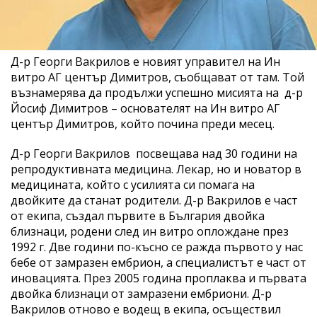
Д-р Георги Вакрилов е новият управител на Ин
витро АГ център Димитров, съобщават от там. Той
възнамерява да продължи успешно мисията на д-р
Йосиф Димитров – основателят на Ин витро АГ
център Димитров, който почина преди месец.
Д-р Георги Вакрилов посвещава над 30 години на
репродуктивната медицина. Лекар, но и новатор в
медицината, който с усилията си помага на
двойките да станат родители. Д-р Вакрилов е част
от екипа, създал първите в България двойка
близнаци, родени след ин витро оплождане през
1992 г. Две години по-късно се ражда първото у нас
бебе от замразен ембрион, а специалистът е част от
иновацията. През 2005 година проплаква и първата
двойка близнаци от замразени ембриони. Д-р
Вакрилов отново е водещ в екипа, осъществил