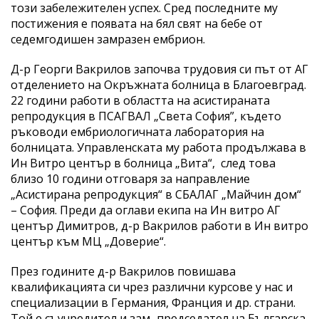
този забележителен успех. Сред последните му
постижения е появата на бял свят на бебе от
седемгодишен замразен ембрион.
Д-р Георги Вакрилов започва трудовия си път от АГ
отделението на Окръжната болница в Благоевград.
22 години работи в областта на асистираната
репродукция в ПСАГВАЛ „Света София”, където
ръководи ембриологичната лаборатория на
болницата. Управленската му работа продължава в
Ин Витро център в болница „Вита“, след това
близо 10 години отговаря за направление
„Асистирана репродукция“ в СБАЛАГ „Майчин дом“
– София. Преди да оглави екипа на Ин витро АГ
център Димитров, д-р Вакрилов работи в Ин витро
център към МЦ „Доверие“.
През годините д-р Вакрилов повишава
квалификацията си чрез различни курсове у нас и
специализации в Германия, Франция и др. страни.
Той е съучредител и зам.-председател на Българска