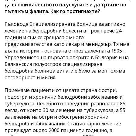
да влоши качеството на услугите и да тръгне по
пътя към фалита. Как го постигнахте?
Ръководя Специализираната болница за активно
лечение на белодробни болести в Троян вече 24
години и съм се срещала с много
предизвикателства като лекар и мениджър. Тя има
дълга история – основана е през далечната 1905 г.
Управлението на първата открита в България и на
Балканския полуостров специализирана
белодробна болница винаги е било за мен голяма
отговорност и мисия.
Приемаме пациенти от цялата страна с остри,
подостри и хронични белодробни заболявания и
туберкулоза. Лечебното заведение разполага с 85
легла, от които 30 за лечение на туберкулоза, а 55
за лечение на остри и обострени хронични
белодробни заболявания. Стационарно лечение
провеждат около 2000 пациенти годишно, а