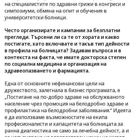
на специалистите по здравни грижи в конгреси и
симпозиуми, обмяна на опит и обучения в
университетски болници.
Често организирате и кампании за безплатни
прегледи. Търсени ли са те от хората и какво
постигате, като включвате и такъв тип дейности
в профила на болницата? Задавам въпроса и в
контекста на факта, че имате докторска степен
по социална медицина и организация на
здравеопазването и фармацията.
Една от основните нефинансови цели на
дружеството, залегнала в бизнес програмата, е
„Постигане на по-добро здраве на обслужваното
население чрез промоция на белодробно здраве и
профилактика на белодробни заболявания.“ Идеята
е да използваме възможностите на екипа
професионалисти и капацитета на болницата за
ранна диагностика не само за лечебна дейност, а и