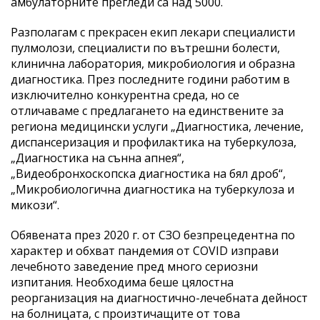
амбулаторните прегледи са над 5000.
Разполагам с прекрасен екип лекари специалисти
пулмолози, специалисти по вътрешни болести,
клинична лаборатория, микробиология и образна
диагностика. През последните години работим в
изключително конкурентна среда, но се
отличаваме с предлагането на единствените за
региона медицински услуги „Диагностика, лечение,
диспансеризация и профилактика на туберкулоза,
„Диагностика на сънна апнея“,
„Видеобронхоскопска диагностика на бял дроб“,
„Микробиологична диагностика на туберкулоза и
микози“.
Обявената през 2020 г. от СЗО безпрецедентна по
характер и обхват пандемия от COVID изправи
лечебното заведение пред много сериозни
изпитания. Необходима беше цялостна
реорганизация на диагностично-лечебната дейност
на болницата, с произтичащите от това