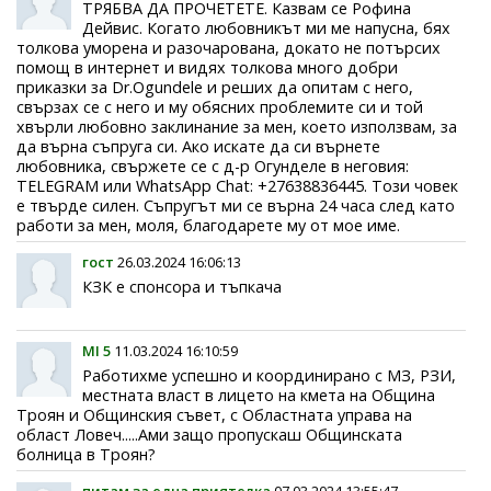
ТРЯБВА ДА ПРОЧЕТЕТЕ. Казвам се Рофина
Дейвис. Когато любовникът ми ме напусна, бях
толкова уморена и разочарована, докато не потърсих
помощ в интернет и видях толкова много добри
приказки за Dr.Ogundele и реших да опитам с него,
свързах се с него и му обясних проблемите си и той
хвърли любовно заклинание за мен, което използвам, за
да върна съпруга си. Ако искате да си върнете
любовника, свържете се с д-р Огунделе в неговия:
TELEGRAM или WhatsApp Chat: +27638836445. Този човек
е твърде силен. Съпругът ми се върна 24 часа след като
работи за мен, моля, благодарете му от мое име.
гост
26.03.2024 16:06:13
КЗК е спонсора и тъпкача
МI 5
11.03.2024 16:10:59
Работихме успешно и координирано с МЗ, РЗИ,
местната власт в лицето на кмета на Община
Троян и Общинския съвет, с Областната управа на
област Ловеч.....Aми защо пропускаш Общинската
болница в Троян?
питам за една приятелка
07.03.2024 13:55:47