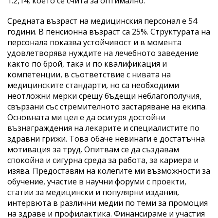
1:2,14, което се счита за оптимално.
Средната възраст на медицинския персонал е 54
години. В пенсионна възраст са 25%. Структурата на
персонала показва устойчивост и в момента
удовлетворява нуждите на лечебното заведение
както по брой, така и по квалификация и
компетенции, в съответствие с нивата на
медицинските стандарти, но са необходими
неотложни мерки срещу бъдещи неблагополучия,
свързани със стремителното застаряване на екипа.
Основната ми цел е да осигуря достойни
възнаграждения на лекарите и специалистите по
здравни грижи. Това обаче невинаги е достатъчна
мотивация за труд. Опитвам се да създавам
спокойна и сигурна среда за работа, за кариера и
изява. Предоставям на колегите ми възможности за
обучение, участие в научни форуми с проекти,
статии за медицински и популярни издания,
интервюта в различни медии по теми за промоция
на здраве и профилактика. Финансираме и участия