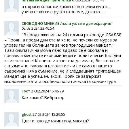
а с краси ковашки какви отношения имате,
увивате ли се в руското знаме, докато ....
СВОБОДНО МНЕНИЕ /нали уж сме демокрация/
02.03.2024 23:40:54
"В продължение на 24 години ръководи СБАЛББ
– Троян, а преди дни стана ясно, че печели конкурса за
управител на болницата за нов тригодишен мандат."
Тази симпатична мома явно здраво се е окопала и
превзела местните икономически и политически бастуни
за излъскване! Каквито и качества да имаш, без това не
е възможно такова дълголетие - и не само в нашето
съвремие! Няма съмнение, че и следващият тригодишен
мандат ще е успешен, ако в Троян се задържат
икономическата и особено политическата конюнктура.
Гост
27.02.2024 15:46:29
Как какво? Вибратор
ghost
27.02.2024 15:29:55
Цвети, кво дръжиш под масата?