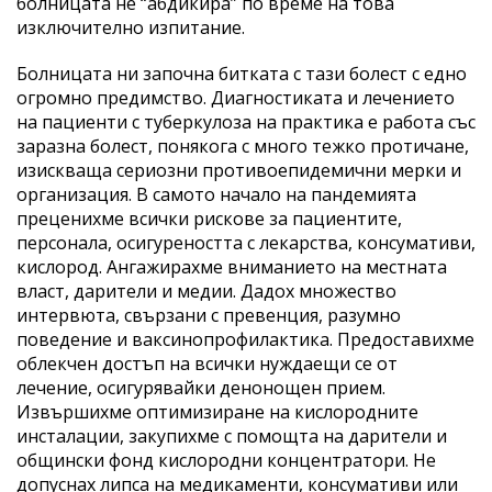
болницата не “абдикира” по време на това
изключително изпитание.
Болницата ни започна битката с тази болест с едно
огромно предимство. Диагностиката и лечението
на пациенти с туберкулоза на практика е работа със
заразна болест, понякога с много тежко протичане,
изискваща сериозни противоепидемични мерки и
организация. В самото начало на пандемията
преценихме всички рискове за пациентите,
персонала, осигуреността с лекарства, консумативи,
кислород. Ангажирахме вниманието на местната
власт, дарители и медии. Дадох множество
интервюта, свързани с превенция, разумно
поведение и ваксинопрофилактика. Предоставихме
облекчен достъп на всички нуждаещи се от
лечение, осигурявайки денонощен прием.
Извършихме оптимизиране на кислородните
инсталации, закупихме с помощта на дарители и
общински фонд кислородни концентратори. Не
допуснах липса на медикаменти, консумативи или