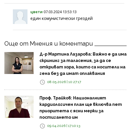
цвети
07.03.2024 13:53:13
един комунистически грездей
Още от Мнения и коментари
Д-р Мартина Лазарова: Важно е да има
скрининг за таласемия, за да се
откриват хора, които са носители на
гена без да имат оплаквания
08.05.2026 | 10:27:17
Проф. Трайков: Националният
кардиологичен план ще включва пет
приоритета с ясни мерки за
постигането им
09.04.2026 | 17:10:13