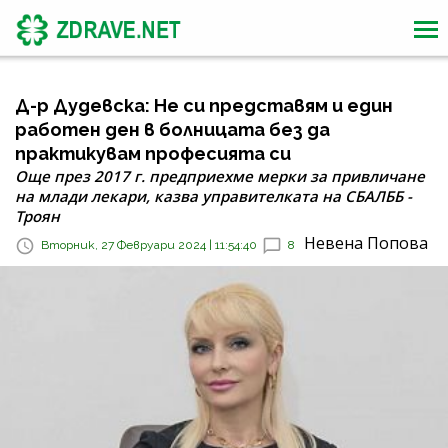
Д-р Дудевска: Не си представям и един
работен ден в болницата без да
практикувам професията си
Още през 2017 г. предприехме мерки за привличане
на млади лекари, казва управителката на СБАЛББ -
Троян
Невена Попова
Вторник, 27 Февруари 2024 | 11:54:40
8