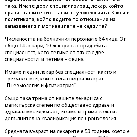
така. Имате дори специализиращ лекар, който
прави първите си стъпки в пулмологията. Каква е
политиката, който водите по отношение на
запазването и мотивацията на кадрите?
Числеността на болничния персонал е 64 лица. От
общо 14 лекари, 10 лекари са с придобита
специалност, като петима от тях са с две
специалности, и петима – с една.
Имаме и един лекар без специалност, както и
трима колеги, които сега специализират
„Пневмология и фтизиатрия”.
Също така трима от нашите лекари са с
магистърска степен по обществено здраве и
здравен мениджмънт, имаме и трима колеги с
допълнителна квалификация по бронхология.
Средната възраст на лекарите е 53 години, което е