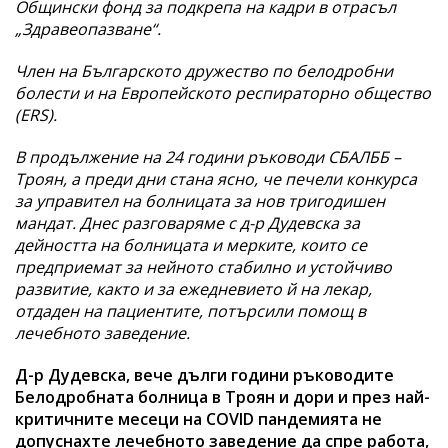
Общински фонд за подкрепа на кадри в отрасъл
„Здравеопазване“.
Член на Българското дружество по белодробни
болести и на Европейското респираторно общество
(ЕRS).
В продължение на 24 години ръководи СБАЛББ –
Троян, а преди дни стана ясно, че печели конкурса
за управител на болницата за нов тригодишен
мандат. Днес разговаряме с д-р Дудевска за
дейността на болницата и мерките, които се
предприемат за нейното стабилно и устойчиво
развитие, както и за ежедневието й на лекар,
отдаден на пациентите, потърсили помощ в
лечебното заведение.
Д-р Дудевска, вече дълги години ръководите
Белодробната болница в Троян и дори и през най-
критичните месеци на COVID пандемията не
допуснахте лечебното заведение да спре работа,