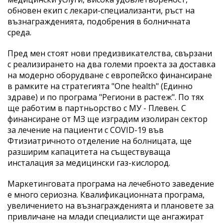
обновен екип с лекари-специализанти, ръст на
възнагражденията, подобрения в болничната
среда.
Пред мен стоят нови предизвикателства, свързани
с реализирането на два големи проекта за доставка
на модерно оборудване с европейско финансиране
в рамките на стратегията "One health" (Единно
здраве) и по програма "Региони в растеж". По тях
ще работим в партньорство с МУ - Плевен. С
финансиране от МЗ ще изградим изолиран сектор
за лечение на пациенти с COVID-19 във
Фтизиатричното отделение на болницата, ще
разширим капацитета на съществуваща
инсталация за медицински газ-кислород.
Маркетинговата програма на лечебното заведение
е много сериозна. Квалификационната програма,
увеличението на възнагражденията и плановете за
привличане на млади специалисти ще ангажират