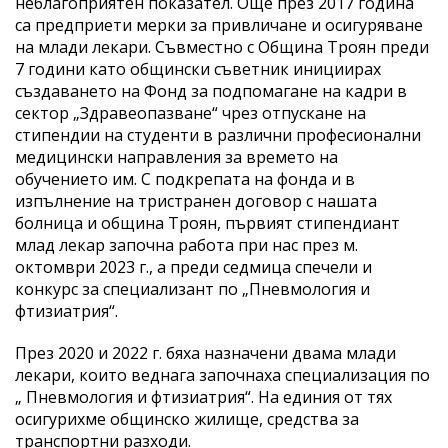
неблагоприятен показател. Още през 2017 година
са предприети мерки за привличане и осигуряване
на млади лекари. Съвместно с Община Троян преди
7 години като общински съветник инициирах
създаването на Фонд за подпомагане на кадри в
сектор „Здравеопазване“ чрез отпускане на
стипендии на студенти в различни професионални
медицински направления за времето на
обучението им. С подкрепата на фонда и в
изпълнение на тристранен договор с нашата
болница и община Троян, първият стипендиант
млад лекар започна работа при нас през м.
октомври 2023 г., а преди седмица спечели и
конкурс за специализант по „Пневмология и
фтизиатрия“.
През 2020 и 2022 г. бяха назначени двама млади
лекари, които веднага започнаха специализация по
„ Пневмология и фтизиатрия“. На единия от тях
осигурихме общинско жилище, средства за
транспортни разходи.