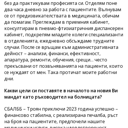
без да практикувам професията си. Отделям поне
два часа дневно за работа с пациентите. Вълнувам
се от предизвикателствата в медицината, обичам
да помагам. Преглеждам в приемния кабинет,
консултирам в пневмо-фтизиатричния диспансерен
кабинет, подкрепям младите колеги специализанти
в отделенията, ежедневно обсъждаме трудните
случаи. После се връщам към административната
дейност – анализи, финанси, ефективност,
апаратура, ремонти, обучения, срещи… често
прекъсвани от позвъняванията на пациенти, които
се нуждаят от мен. Така протичат моите работни
дни.
Какви цели си поставяте в началото на новия Ви
мандат като ръководител на болницата?
СБАЛББ – Троян приключи 2023 година успешно –
финансово стабилна, с реализирана печалба, ръст
на броя на пациентите, предпочели нашите
медицински услуги, висока удовлетвореност,