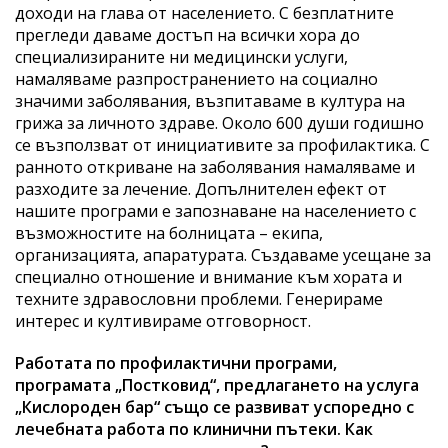
доходи на глава от населението. С безплатните
прегледи даваме достъп на всички хора до
специализираните ни медицински услуги,
намаляваме разпространението на социално
значими заболявания, възпитаваме в култура на
грижа за личното здраве. Около 600 души годишно
се възползват от инициативите за профилактика. С
ранното откриване на заболявания намаляваме и
разходите за лечение. Допълнителен ефект от
нашите програми е запознаване на населението с
възможностите на болницата – екипа,
организацията, апаратурата. Създаваме усещане за
специално отношение и внимание към хората и
техните здравословни проблеми. Генерираме
интерес и култивираме отговорност.
Работата по профилактични програми,
програмата „Постковид“, предлагането на услуга
„Кислороден бар“ също се развиват успоредно с
лечебната работа по клинични пътеки. Как