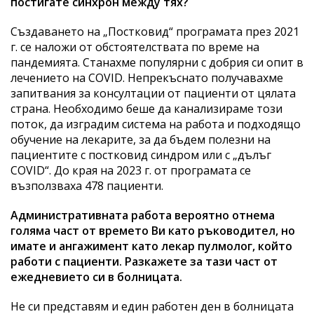
постигате синхрон между тях?
Създаването на „Постковид“ програмата през 2021
г. се наложи от обстоятелствата по време на
пандемията. Станахме популярни с добрия си опит в
лечението на COVID. Непрекъснато получавахме
запитвания за консултации от пациенти от цялата
страна. Необходимо беше да канализираме този
поток, да изградим система на работа и подходящо
обучение на лекарите, за да бъдем полезни на
пациентите с постковид синдром или с „дълъг
COVID“. До края на 2023 г. от програмата се
възползваха 478 пациенти.
Административната работа вероятно отнема
голяма част от времето Ви като ръководител, но
имате и ангажимент като лекар пулмолог, който
работи с пациенти. Разкажете за тази част от
ежедневието си в болницата.
Не си представям и един работен ден в болницата