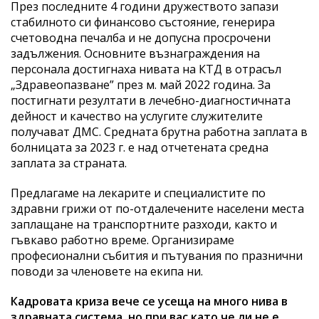
През последните 4 години дружеството запази
стабилното си финансово състояние, генерира
счетоводна печалба и не допусна просрочени
задължения. Основните възнаграждения на
персонала достигнаха нивата на КТД в отрасъл
„Здравеопазване” през м. май 2022 година. За
постигнати резултати в лечебно-диагностичната
дейност и качество на услугите служителите
получават ДМС. Средната брутна работна заплата в
болницата за 2023 г. е над отчетената средна
заплата за страната.
Предлагаме на лекарите и специалистите по
здравни грижи от по-отдалечените населени места
заплащане на транспортните разходи, както и
гъвкаво работно време. Организираме
професионални събития и пътувания по празнични
поводи за членовете на екипа ни.
Кадровата криза вече се усеща на много нива в
здравната система, но при вас като че ли не е