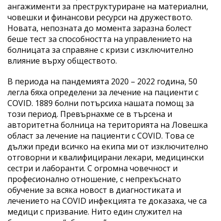
ангажименти за преструктуриране на материални,
човешки и финансови ресурси на дружеството.
Новата, непозната до момента заразна болест
беше тест за способността на управлението на
болницата за справяне с кризи с изключително
влияние върху обществото.
В периода на пандемията 2020 – 2022 година, 50
легла бяха определени за лечение на пациенти с
COVID. 1889 болни потърсиха нашата помощ за
този период. Превърнахме се в търсена и
авторитетна болница на територията на Ловешка
област за лечение на пациенти с COVID. Това се
дължи преди всичко на екипа ми от изключително
отговорни и квалифицирани лекари, медицински
сестри и лаборанти. С огромна човечност и
професионално отношение, с непрекъснато
обучение за всяка новост в диагностиката и
лечението на COVID инфекцията те доказаха, че са
медици с призвание. Нито един служител на