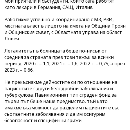
мои приятели и състуденти, които сега работят
като лекари в Германия, САЩ, Италия.
Работихме успешно и координирано с МЗ, РЗИ,
местната власт в лицето на кмета на Община Троян
и Общинския съвет, с Областната управа на област
Ловеч.
Леталитетът в болницата беше по-нисък от
средния за страната през този тежък за всички
период: 2020 г. – 1,1, 2021 г. – 1,6, 2022 г. – 0,75, а през
2023 г. – 0,66.
Не прекъснахме дейностите си по отношение на
пациентите с други белодробни заболявания и
туберкулоза. Павилионният тип сграден фонд за
първи път беше наше предимство, тъй като
имахме възможност да разделим пациентите със
съответните заболявания и да им осигурим
безопасност и специфични грижи.