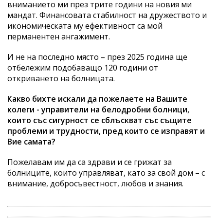
вниманието ми през трите години на новия ми
мандат. Финансовата стабилност на дружеството и
икономическата му ефективност са мой
перманентен ангажимент.
И не на последно място – през 2025 година ще
отбележим подобаващо 120 години от
откриването на болницата.
Какво бихте искали да пожелаете на Вашите
колеги - управители на белодробни болници,
които със сигурност се сблъскват със същите
проблеми и трудности, пред които се изправят и
Вие самата?
Пожелавам им да са здрави и се грижат за
болниците, които управляват, като за свой дом – с
внимание, добросъвестност, любов и знания.