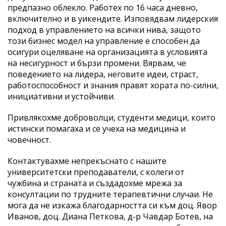
предпазно облекло. Работех по 16 часа дневно,
включително и в уикендите. Изповядвам лидерския
подход в управлението на всички нива, защото
този бизнес модел на управление е способен да
осигури оцеляване на организацията в условията
на несигурност и бързи промени. Вярвам, че
поведението на лидера, неговите идеи, страст,
работоспособност и знания правят хората по-силни,
инициативни и устойчиви.
Привлякохме доброволци, студенти медици, които
истински помагаха и се учеха на медицина и
човечност.
Контактувахме непрекъснато с нашите
университетски преподаватели, с колеги от
чужбина и страната и създадохме мрежа за
консултации по трудните терапевтични случаи. Не
мога да не изкажа благодарността си към доц. Явор
Иванов, доц. Диана Петкова, д-р Чавдар Ботев, на