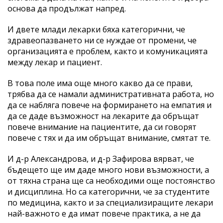
основа да продължат напред.
И двете млади лекарки бяха категорични, че
здравеопазването ни се нуждае от промени, че
организацията е проблем, както и комуникацията
между лекар и пациент.
В това поле има още много какво да се прави,
трябва да се намали административната работа, но
да се набляга повече на формирането на емпатия и
да се даде възможност на лекарите да обръщат
повече внимание на пациентите, да си говорят
повече с тях и да им обръщат внимание, смятат те.
И д-р Александрова, и д-р Зафирова вярват, че
бъдещето ще им даде много нови възможности, а
от тяхна страна ще са необходими още постоянство
и дисциплина. Но са категорични, че за студентите
по медицина, както и за специализиращите лекари
най-важното е да имат повече практика, а не да