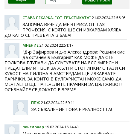
СТАРА ЛЕКАРКА- "ОТ ТРЪСТИКАТА"
21.02.2024 22:56:05
ЗАПОЧНА ВЕЧЕ ДА МЕ ВТРИСА ОТ ТАЗ
ПРОФЕСИЯ, С КОЯТО ЩЕ СИ ИЗКАРВАМ ХЛЯБА
ДО КАТО СЕ ПРЕВЪРНА В БАБА!
МНЕНИЕ
21.02.2024 22:51:17
"Д-р Зафирова и д-р Александрова: Решили сме
да останем в България" КАК МОЖЕ ДА СТЕ
ТОЛКОВА ГЛУПАВИ ДА СЛУГУВАТЕ НА БЛС /МРЪСНИ
ПРЕДАТЕЛИ/ И НЗОК ЗА ЖЪЛТИ СТОТИНКИ? С ТАЗИ СИ
ХУБОСТ НА ПИЛОНА В АМСТЕРДАМ ЩЕ ИЗКАРВАТЕ
ПАРИЧКИ, ЗА КОИТО В БУЛГАРИСТАН МОЖЕ САМО ДА
МЕЧТАЕТЕ! ЩЕ НАПЕЧЕЛИТЕ ПРАЧИКИ ЗА ЦЯЛ ЖИВОТ!
ОСЪЗНАЙТЕ СЕ ДОКАТО Е ВРЕМЕ!
ППЖ
21.02.2024 22:59:11
ЗА СЪЖАЛЕНИЕ ТОВА Е РЕАЛНОСТТА!
пенсионер
19.02.2024 16:14:43
Млади и хубави колежки, не си погубвайте