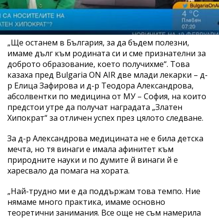
„Ще останем в България, за да бъдем полезни,
имаме дълг към родината си и сме признателни за
доброто образование, което получихме“. Това
казаха пред Bulgaria ON AIR две млади лекарки – д-
р Елица Зафирова и д-р Теодора Александрова,
абсолвентки по медицина от МУ – София, на които
предстои утре да получат наградата „Златен
Хипократ“ за отличен успех през цялото следване.
За д-р Александрова медицината не е била детска
мечта, но тя винаги е имала афинитет към
природните науки и по думите й винаги й е
харесвало да помага на хората.
„Най-трудно ми е да поддържам това темпо. Ние
нямаме много практика, имаме основно
теоретични занимания. Все още не съм намерила