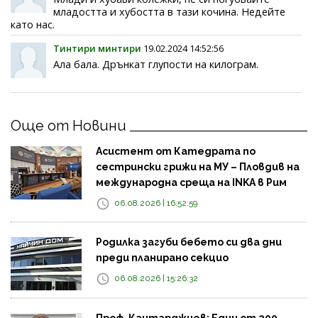
младостта и хубостта в тази кочина. Недейте
като нас.
Тинтири минтири
19.02.2024 14:52:56
Ала бала. Дрънкат глупости на килограм.
Още от Новини
Асистент от Катедрата по
сестрински грижи на МУ – Пловдив на
международна среща на INKA в Рим
06.08.2026 | 16:52:59
Родилка загуби бебето си два дни
преди планирано секцио
06.08.2026 | 15:26:32
Проф. Кантарджиев: Един от 200