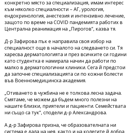
конкретно място за специализация, имам интерес
към няколко специалности – АГ, урология,
ендокринология, анестезия и интензивно лечение,
защото по време на COVID пандемията работих в
Централна реанимация на „Пирогов“, казва тя.
Д-р Зафирова пък е направила своя избор на
специалност още в началото на следването си. Тя
харесва дерматологията и през всичките си години
като студентка е намирала начин да работи по
малко в дерматологични клиники. Сега й предстои
да започне специализацията си по кожни болести
във Военномедицинска академия.
„Отиването в чужбина не е толкова лесна задача.
Смятаме, че можем да бъдем много полезни на
нашите близки, приятели и пациенти. Семействата
ни също са тук“, сподели д-р Александрова.
А д-р Зафирова призна, че образователната ни
система е дала на нея, както и на колегите й добра