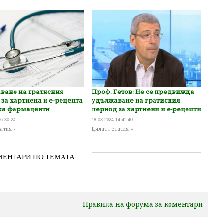
ване на гратисния
Проф. Гетов: Не се предвижда
за хартиена и е-рецепта
удължаване на гратисния
ха фармацевти
период за хартиени и е-рецепти
16:30:24
18.03.2024 14:41:40
атия »
Цялата статия »
МЕНТАРИ ПО ТЕМАТА
Правила на форума за коментари