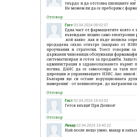
твърдо и да отстоява пизициите ни! 
Не можем ли да се преборим с фарм
Гост
03.04.2024 09:02:07
Една част от фармацевтите която е 
въвеждане изцяло само електронни 
,кой какво ,как и къде изписва о
продадена скъпо отвътре (направо от НЗИ
проучвания и стратегии. Тоест говорим
държавни чиновници обслужващи фармамафият
систематизиран и готов за продажби, Защот
администрация в здравеопазването вървят п
логика. ДАНС да се самосезира за тази п
дирекции и управляващите НЗИС. Ако никой н
България ще си остане корупционната дупк
намерения' - от хеликоптери , до натрапени с
Гост
02.04.2024 19:43:02
Гетов вкъщи! При Денков!
Лекар
02.04.2024 19:40:22
Най-после нещо умно, макар и закъс