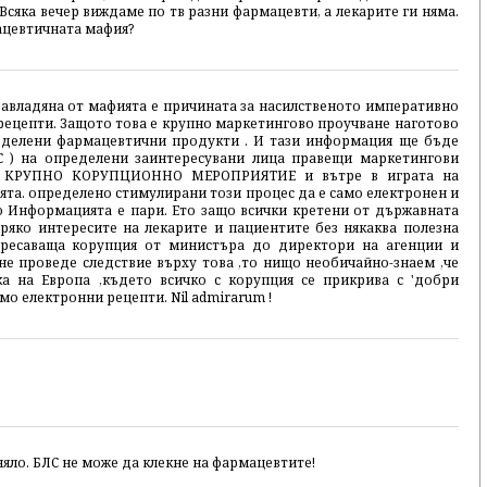
Всяка вечер виждаме по тв разни фармацевти, а лекарите ги няма.
ацевтичната мафия?
завладяна от мафията е причината за насилственото императивно
рецепти. Защото това е крупно маркетингово проучване наготово
пределени фармацевтични продукти . И тази информация ще бъде
С ) на определени заинтересувани лица правещи маркетингови
 за КРУПНО КОРУПЦИОННО МЕРОПРИЯТИЕ и вътре в играта на
а. определено стимулирани този процес да е само електронен и
о Информацията е пари. Ето защо всички кретени от държавната
ряко интересите на лекарите и пациентите без някаква полезна
отресаваща корупция от министъра до директори на агенции и
е проведе следствие върху това ,то нищо необичайно-знаем ,че
а на Европа ,където всичко с корупция се прикрива с 'добри
амо електронни рецепти. Nil admirarum !
няло. БЛС не може да клекне на фармацевтите!