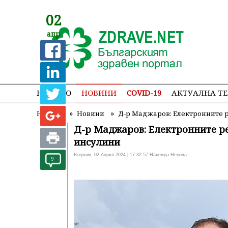
02
апр
НАЧАЛО
НОВИНИ
COVID-19
АКТУАЛНА Т
»
»
Начало
Новини
Д-р Маджаров: Електронните 
Д-р Маджаров: Електронните р
инсулини
Вторник, 02 Април 2024 | 17:32:57 Надежда Ненова
9