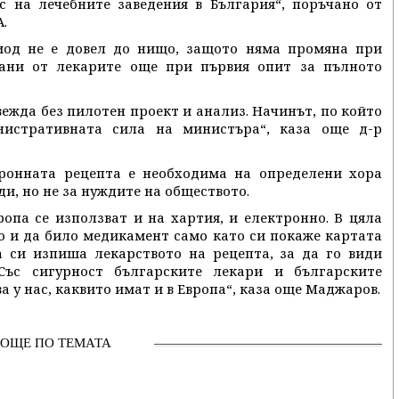
с на лечебните заведения в България“, поръчано от
.
иод не е довел до нищо, защото няма промяна при
зани от лекарите още при първия опит за пълното
вежда без пилотен проект и анализ. Начинът, по който
нистративната сила на министъра“, каза още д-р
ронната рецепта е необходима на определени хора
ди, но не за нуждите на обществото.
опа се използват и на хартия, и електронно. В цяла
о и да било медикамент само като си покаже картата
а си изпиша лекарството на рецепта, за да го види
 Със сигурност българските лекари и българските
 у нас, каквито имат и в Европа“, каза още Маджаров.
ОЩЕ ПО ТЕМАТА