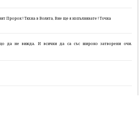
ят Пророк ! Тяхна в Волята, Вие ще я изпълнявате ! Точка
що да не вижда. И всички да са със широко затворени очи.