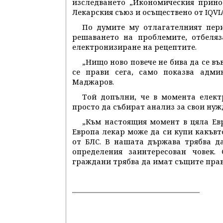
изследването „Икономическия прино
Лекарския съюз и осъществено от IQVIA
По думите му отлагателният пер
решаването на проблемите, отбеля
електронизиране на рецептите.
„Нищо ново повече не бива да се въ
се прави сега, само показва адми
Маджаров.
Той допълни, че в момента елект
просто да събират анализ за свои нуж
„Към настоящия момент в цяла Евр
Европа лекар може да си купи какъвт
от БЛС. В нашата държава трябва д
определения заинтересован човек.
граждани трябва да имат същите права