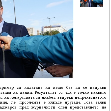
пример за налагане на нещо без да се направи
тъпва на данни. Резултатът от тях е точно какъвто
ът на лекарствата за диабет, въпреки непрекъснатото
ия, т.е. проблемът е някъде другаде. Това заяви
аджаров пред журналисти след представянето на