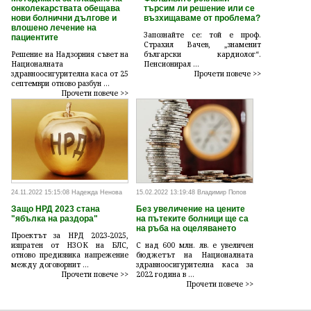
онколекарствата обещава
търсим ли решение или се
нови болнични дългове и
възхищаваме от проблема?
влошено лечение на
Запознайте се: той е проф.
пациентите
Страхил Вачев, „знаменит
Решение на Надзорния съвет на
български кардиолог“.
Националната
Пенсионирал ...
здравноосигурителна каса от 25
Прочети повече >>
септември отново разбун ...
Прочети повече >>
24.11.2022 15:15:08 Надежда Ненова
15.02.2022 13:19:48 Владимир Попов
Защо НРД 2023 стана
Без увеличение на цените
"ябълка на раздора"
на пътеките болници ще са
на ръба на оцеляването
Проектът за НРД 2023-2025,
изпратен от НЗОК на БЛС,
С над 600 млн. лв. е увеличен
отново предизвика напрежение
бюджетът на Националната
между договорнит ...
здравноосигурителна каса за
Прочети повече >>
2022 година в ...
Прочети повече >>