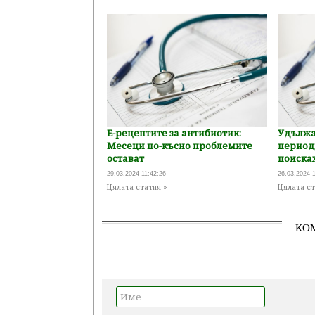
Е-рецептите за антибиотик:
Удължа
Месеци по-късно проблемите
период 
остават
поиска
29.03.2024 11:42:26
26.03.2024 
Цялата статия »
Цялата ст
КО