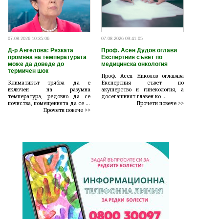
07.08.2026 10:35:06
07.08.2026 09:41:05
Д-р Ангелова: Рязката
Проф. Асен Дудов оглави
промяна на температурата
Експертния съвет по
може да доведе до
медицинска онкология
термичен шок
Проф. Асен Николов оглавява
Климатикът трябва да е
Експертния съвет по
включен на разумна
акушерство и гинекология, а
температура, редовно да се
досегашният главен ко ...
почиства, помещенията да се ...
Прочети повече >>
Прочети повече >>