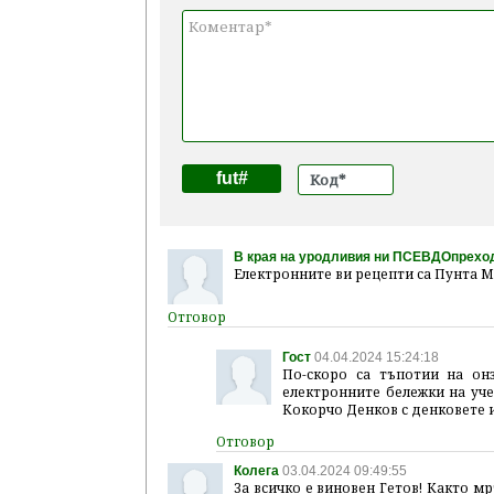
fut#
В края на уродливия ни ПСЕВДОпрехо
Електронните ви рецепти са Пунта М
Гост
04.04.2024 15:24:18
По-скоро са тъпотии на онз
електронните бележки на уче
Кокорчо Денков с денковете 
Колега
03.04.2024 09:49:55
За всичко е виновен Гетов! Както мр