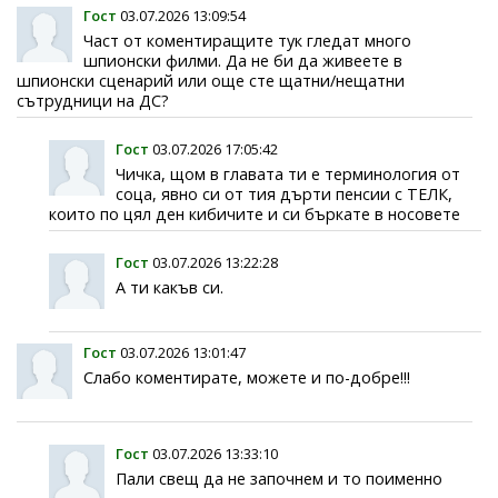
Гост
03.07.2026 13:09:54
Част от коментиращите тук гледат много
шпионски филми. Да не би да живеете в
шпионски сценарий или още сте щатни/нещатни
сътрудници на ДС?
Гост
03.07.2026 17:05:42
Чичка, щом в главата ти е терминология от
соца, явно си от тия дърти пенсии с ТЕЛК,
които по цял ден кибичите и си бъркате в носовете
Гост
03.07.2026 13:22:28
А ти какъв си.
Гост
03.07.2026 13:01:47
Слабо коментирате, можете и по-добре!!!
Гост
03.07.2026 13:33:10
Пали свещ да не започнем и то поименно