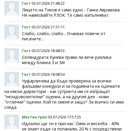
Гост
03.07.2026 21:48:22
Лицето на Тиков е само едно - Ганка Аврамова.
Не намесвайте РЗОК. Те само изпълняват.
Гост
03.07.2026 21:31:11
Слабо, слабо, слабо... Очаквах повече от
писачите...
Гост
03.07.2026 18:48:53
Селяндурата Кунева прави ли вече разлика
между бланка 3 и 3А!
Гост
03.07.2026 18:08:54
Чуфарличева да бъде проверена за всички
фалшиви конкурси и за подмяната на оценките
на някои директори - как сутринта им се изпращат
"незадоволителни" оценки, а на другия ден - нови
"отлични" оценки. Кой ги сменя и защо? За всичко си има
следа.
Местен трол
03.07.2026 17:57:25
Идеално ще ти е при нас. Смях и веселба - 40%
не знаят къде са попанали, 20 % с посредствени