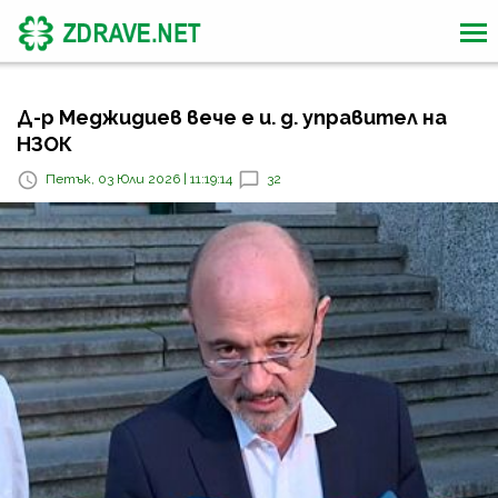
Д-р Меджидиев вече е и. д. управител на
НЗОК
Петък, 03 Юли 2026 | 11:19:14
32