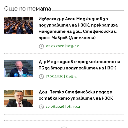
Още по темата
Избраха д-р Асен Меджидиев за
подуправител на НЗОК, прекратиха
мандатите на доц. Стефановски и
проф. Мавров (Допълнена)
02.07.2026 | 10:54:12
Д-р Меджидиев е предложението на
ПБ за втори подуправител на НЗОК
17.06.2026 | 11:59:31
Доц. Петко Стефановски подаде
оставка като управител на НЗОК
10.06.2026 | 08:35:04