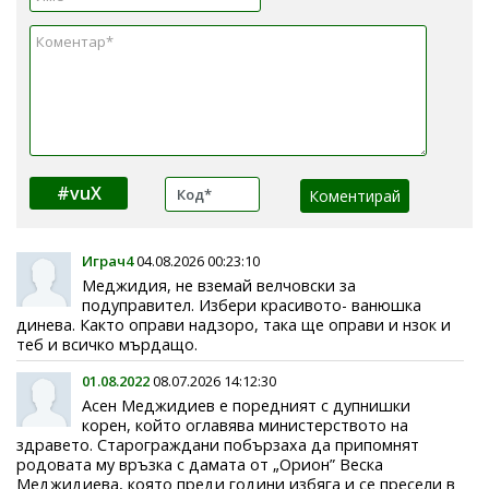
#vuX
Играч4
04.08.2026 00:23:10
Меджидия, не вземай велчовски за
подуправител. Избери красивото- ванюшка
динева. Както оправи надзоро, така ще оправи и нзок и
теб и всичко мърдащо.
01.08.2022
08.07.2026 14:12:30
Асен Меджидиев е поредният с дупнишки
корен, който оглавява министерството на
здравето. Старограждани побързаха да припомнят
родовата му връзка с дамата от „Орион” Веска
Меджидиева, която преди години избяга и се пресели в