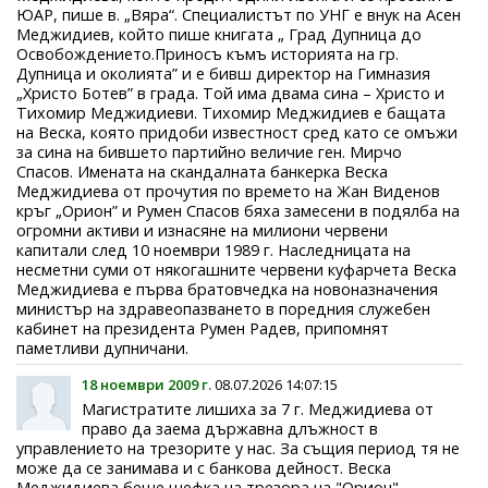
ЮАР, пише в. „Вяра“. Специалистът по УНГ е внук на Асен
Меджидиев, който пише книгата „ Град Дупница до
Освобождението.Приносъ къмъ историята на гр.
Дупница и околията” и е бивш директор на Гимназия
„Христо Ботев” в града. Той има двама сина – Христо и
Тихомир Меджидиеви. Тихомир Меджидиев е бащата
на Веска, която придоби известност сред като се омъжи
за сина на бившето партийно величие ген. Мирчо
Спасов. Имената на скандалната банкерка Веска
Меджидиева от прочутия по времето на Жан Виденов
кръг „Орион” и Румен Спасов бяха замесени в подялба на
огромни активи и изнасяне на милиони червени
капитали след 10 ноември 1989 г. Наследницата на
несметни суми от някогашните червени куфарчета Веска
Меджидиева е първа братовчедка на новоназначения
министър на здравеопазването в поредния служебен
кабинет на президента Румен Радев, припомнят
паметливи дупничани.
18 ноември 2009 г.
08.07.2026 14:07:15
Магистратите лишиха за 7 г. Меджидиева от
право да заема държавна длъжност в
управлението на трезорите у нас. За същия период тя не
може да се занимава и с банкова дейност. Веска
Меджидиева беше шефка на трезора на "Орион" -