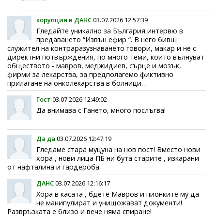
корупция в ДАНС
03.07.2026 12:57:39
Гледайте уникално за България интервю в
предаването “Извън ефир “. В него бивш
служител на контраразузнаването говори, макар и не с
директни потвърждения, по много теми, които вълнуват
обществото - мавров, меджидиев, сърце и мозък,
фирми за лекарства, за предполагемо фиктивно
прилагане на онколекарства в болници…
Гост
03.07.2026 12:49:02
Да внимава с Гането, много послъгва!
Да да
03.07.2026 12:47:19
Гледаме стара муцуна на нов пост! Вместо нови
хора , нови лица ПБ ни бута старите , изкарани
от нафталина и гардероба.
ДАНС
03.07.2026 12:16:17
Хора в касата , бдете Мавров и пионките му да
не манипулират и унищожават документи!
Развръзката е близо и вече няма спиране!