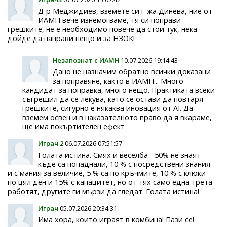
Д-р Меджидиев, вземете си г-жа Динева, ние от
ИАМН вече изнемогваме, тя си поправи
грешките, не е необходимо повече да стои тук, нека
дойде да направи нещо и за НЗОК!
Незапознат с ИАМН
10.07.2026 19:14:43
Дано не назначим обратно всички доказани
за поправяне, както в ИАМН... Много
кандидат за поправка, много нещо. Практиката всеки
съгрешил да се лекува, като се остави да повтаря
грешките, сигурно е някаква иновация от AI. Да
вземем освен и в наказателното право да я вкараме,
ще има покъртителен ефект
Играч 2
06.07.2026 07:51:57
Голата истина. Смях и веселба - 50% не знаят
къде са попаднали, 10 % с посредствени знания
и с мания за величие, 5 % са по кръчмите, 10 % с клюки
по цял ден и 15% с капацитет, но от тях само една трета
работят, другите ги мързи да гледат. Голата истина!
Играч
05.07.2026 20:34:31
Има хора, които играят в комбина! Пази се!