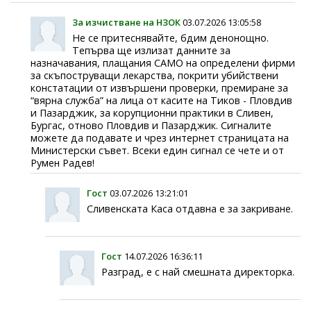
За изчистване на НЗОК
03.07.2026 13:05:58
Не се притеснявайте, бдим денонощно.
Тепърва ще излизат данните за
назначавания, плащания САМО на определени фирми
за скъпоструващи лекарства, покрити убийствени
констатации от извършени проверки, премиране за
“вярна служба” на лица от касите на Тиков - Пловдив
и Пазарджик, за корупционни практики в Сливен,
Бургас, отново Пловдив и Пазарджик. Сигналите
можете да подавате и чрез интернет страницата на
Министерски съвет. Всеки един сигнал се чете и от
Румен Радев!
Гост
03.07.2026 13:21:01
Сливенската Каса отдавна е за закриване.
Гост
14.07.2026 16:36:11
Разград, е с най смешната директорка.