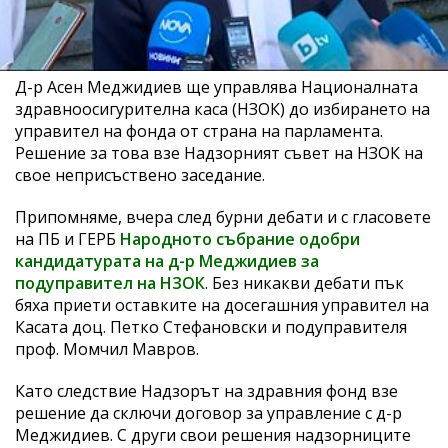
Д-р Асен Меджидиев ще управлява Националната
здравноосигурителна каса (НЗОК) до избирането на
управител на фонда от страна на парламента.
Решение за това взе Надзорният съвет на НЗОК на
свое неприсъствено заседание.
Припомняме, вчера след бурни дебати и с гласовете
на ПБ и ГЕРБ
Народното събрание одобри
кандидатурата на д-р Меджидиев за
подуправител на НЗОК
. Без никакви дебати пък
бяха приети оставките на досегашния управител на
Касата доц. Петко Стефановски и подуправителя
проф. Момчил Мавров.
Като следствие Надзорът на здравния фонд взе
решение да сключи договор за управление с д-р
Меджидиев. С други свои решения надзорниците