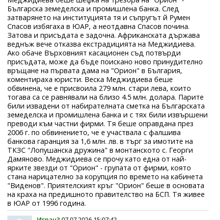
Българска земеделска и промишлена банка. След
затварянето на институцията тя и съпругът й Румен
Спасов избягаха в ЮАР, а неотдавна Спасов почина.
Затова и присъдата е задочна. Африканската държава
веднъж вече отказва екстрадицията на Меджидиева.
Ако обаче Върховният касационен съд потвърди
присъдата, може да бъде поискано ново принудително
връщане на първата дама на "Орион" в България,
коментираха юристи. Веска Меджидиева беше
обвинена, че е присвоила 279 млн. стари лева, които
тогава са се равнявали на близо 4.5 млн. долара. Парите
били извадени от набирателната сметка на Българската
земеделска и промишлена банка и с тях били извършени
преводи към частни фирми. Тя беше оправдана през
2006 г. по обвинението, че е участвала с фалшива
банкова гаранция за 1,6 млн. лв. в търг за имотите на
ТКЗС "Лопушанска дружина" в монтанското с. Георги
Дамяново. Меджидиева се прочу като една от най-
ярките звезди от "Орион" - групата от фирми, която
стана нарицателно за корупция по времето на кабинета
"Виденов". Приятелският кръг "Орион" беше в основата
на краха на предишното правителство на БСП. Тя живее
в ЮАР от 1996 година.
Играч3
07.07.2026 15:07:42