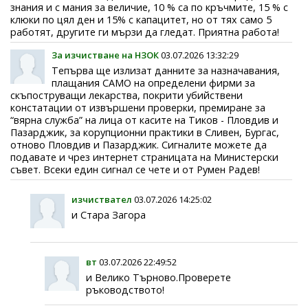
знания и с мания за величие, 10 % са по кръчмите, 15 % с
клюки по цял ден и 15% с капацитет, но от тях само 5
работят, другите ги мързи да гледат. Приятна работа!
За изчистване на НЗОК
03.07.2026 13:32:29
Тепърва ще излизат данните за назначавания,
плащания САМО на определени фирми за
скъпоструващи лекарства, покрити убийствени
констатации от извършени проверки, премиране за
“вярна служба” на лица от касите на Тиков - Пловдив и
Пазарджик, за корупционни практики в Сливен, Бургас,
отново Пловдив и Пазарджик. Сигналите можете да
подавате и чрез интернет страницата на Министерски
съвет. Всеки един сигнал се чете и от Румен Радев!
изчиствател
03.07.2026 14:25:02
и Стара Загора
вт
03.07.2026 22:49:52
и Велико Търново.Проверете
ръководството!