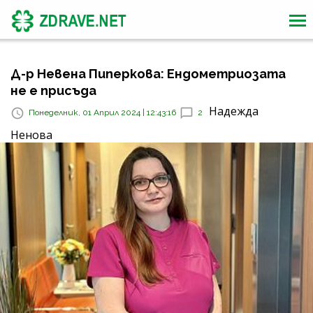
Д-р Невена Пиперкова: Ендометриозата
не е присъда
Надежда
Понеделник, 01 Април 2024 | 12:43:16
2
Ненова