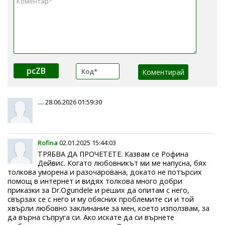
pcZB
....
28.06.2026 01:59:30
Rofina
02.01.2025 15:44:03
ТРЯБВА ДА ПРОЧЕТЕТЕ. Казвам се Рофина
Дейвис. Когато любовникът ми ме напусна, бях
толкова уморена и разочарована, докато не потърсих
помощ в интернет и видях толкова много добри
приказки за Dr.Ogundele и реших да опитам с него,
свързах се с него и му обясних проблемите си и той
хвърли любовно заклинание за мен, което използвам, за
да върна съпруга си. Ако искате да си върнете