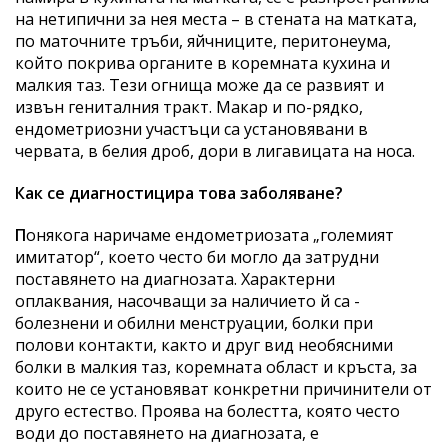
на нетипични за нея места – в стената на матката,
по маточните тръби, яйчниците, перитонеума,
който покрива органите в коремната кухина и
малкия таз. Тези огнища може да се развият и
извън гениталния тракт. Макар и по-рядко,
ендометриозни участъци са установявани в
червата, в белия дроб, дори в лигавицата на носа.
Как се диагностицира това заболяване?
П
онякога наричаме ендометриозата „големият
имитатор“, което често би могло да затрудни
поставянето на диагнозата. Характерни
оплаквания, насочващи за наличието й са -
болезнени и обилни менструации, болки при
полови контакти, както и друг вид необясними
болки в малкия таз, коремната област и кръста, за
които не се установяват конкретни причинители от
друго естество. Проява на болестта, която често
води до поставянето на диагнозата, е