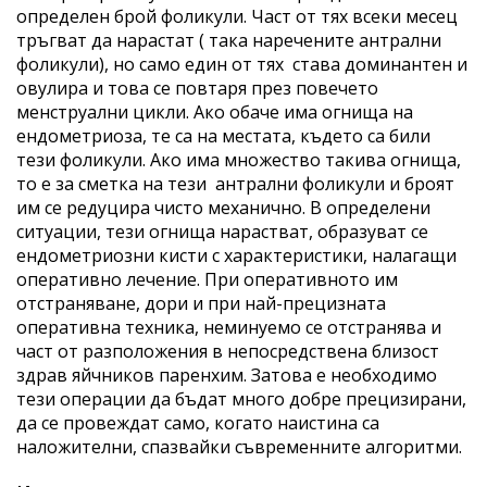
определен брой фоликули. Част от тях всеки месец
тръгват да нарастат ( така наречените антрални
фоликули), но само един от тях става доминантен и
овулира и това се повтаря през повечето
менструални цикли. Ако обаче има огнища на
ендометриоза, те са на местата, където са били
тези фоликули. Ако има множество такива огнища,
то е за сметка на тези антрални фоликули и броят
им се редуцира чисто механично. В определени
ситуации, тези огнища нарастват, образуват се
ендометриозни кисти с характеристики, налагащи
оперативно лечение. При оперативното им
отстраняване, дори и при най-прецизната
оперативна техника, неминуемо се отстранява и
част от разположения в непосредствена близост
здрав яйчников паренхим. Затова е необходимо
тези операции да бъдат много добре прецизирани,
да се провеждат само, когато наистина са
наложителни, спазвайки съвременните алгоритми.