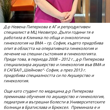
Д-р Невена Пиперкова е АГ и репродуктивен
специалист в МЦ Неовитро. Дълги години тя е
работила в Клиника по обща и онкологична
гинекология на ВМА – гр. София, където придобива
опит в областта на оперативната гинекология и
лечение на спешни състояния в гинекологията.
Преди това, в периода 2008 – 2012 г., д-р Пиперкова
специализира акушерство и гинекология във ВМА и
II САГБАЛ „Шейново“- София, а през 2013 г.
придобива специалността си по Акушерство и
гинекология.
Още като студент по медицина д-р Пиперкова
преминава обучения по акушерство и гинекология,
педиатрия и вътрешни болести в Университетските
болници в Братислава и Брюксел. Преминала е и