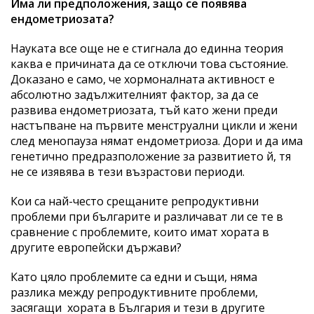
Има ли предположения, защо се появява
ендометриозата?
Науката все още не е стигнала до единна теория
каква е причината да се отключи това състояние.
Доказано е само, че хормоналната активност е
абсолютно задължителният фактор, за да се
развива ендометриозата, тъй като жени преди
настъпване на първите менструални цикли и жени
след менопауза нямат ендометриоза. Дори и да има
генетично предразположение за развитието й, тя
не се изявява в тези възрастови периоди.
Кои са най-често срещаните репродуктивни
проблеми при българите и различават ли се те в
сравнение с проблемите, които имат хората в
другите европейски държави?
Като цяло проблемите са едни и същи, няма
разлика между репродуктивните проблеми,
засягащи хората в България и тези в другите