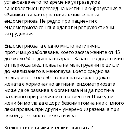
установяването по време на ултразвуков
гинекологичен преглед на кистични образувания в
яйчника с характеристики съмнителни за
ендометриоза. Не рядко при пациенти с
ендометриоза се наблюдават и репрудоктивни
затруднения.
Ендометриозата е едно много нетипично
протичащо заболяване, което засяга жените от 15
до около 50 годишна възраст. Казано по друг начин,
от периода след появата на менструалните цикли
до навлизането в менопауза, което средно за
България е около 50 - годишна възраст. Докато
жената е хормонално активна, ендометриозата
може да се развива в организма й и да протича
различно при различните пациентки. При едни
жени би могла да е дори безсимптомна или с много
леки прояви, при други – умерено изразена, а при
някои да е с много тежка изява.
Колко степени има ендометриозата?