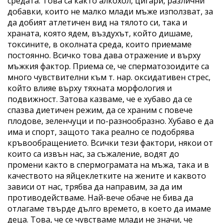
средата. Това са както алкохол, цигари, различни
добавки, които не малко млади мъже използват, за
да добият атлетичен вид на тялото си, така и
храната, която ядем, въздухът, който дишаме,
токсините, в околната среда, които приемаме
постоянно. Всичко това дава отражение и върху
мъжкия фактор. Приема се, че сперматозоидите са
много чувствителни към т. нар. оксидативен стрес,
който влияе върху тяхната морфология и
подвижност. Затова казваме, че е хубаво да се
спазва диетичен режим, да се храним с повече
плодове, зеленчуци и по-разнообразно. Хубаво е да
има и спорт, защото така реално се подобрява
кръвообращението. Всички тези фактори, някои от
които са извън нас, за съжаление, водят до
промени както в спермограмата на мъжа, така и в
качеството на яйцеклетките на жените и каквото
зависи от нас, трябва да направим, за да им
противодействаме. Най-вече обаче не бива да
отлагаме твърде дълго времето, в което да имаме
деца. Това, че се чувстваме млади не значи, че