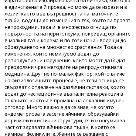
изрази с една изолирана киста на яйчника, която да
е единствената й проява, но може да се изрази и в
лезии, както във вътрешността на маточните
тръби, водещи до изменения в тях, които ги правят
непроходими, така и в множество огнища по
повърхността на перитонеума, покриващ органите
в малкия таз и корема и по този начин водещи до
образуването на множество сраствания. Това са
изменения, които неминуемо водят до
репродуктивни нарушения, които могат да бъдат
преодоляни чрез методите на репродуктивната
медицина. Друг не по-малък фактор, който влияе
на физиологичните процеси е, че тези огнища се
свързват с отделяне на различни съставки, които
водят до неспецифична възпалителна реакция в
тъканите, както и в промяна на локалния имунен
отговор. Много важно е да се знае, че когато
ендометриозата засегне яйчника, образувайки
дори малки кистични структури, тя изконсумирва
част от здравата яйчникова тъкан, в която се
намират фоликулите. Жените се раждаме с