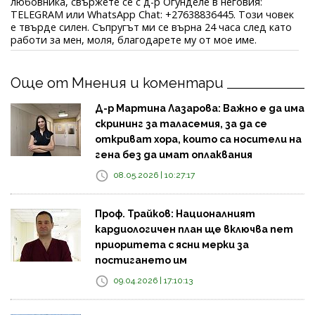
любовника, свържете се с д-р Огунделе в неговия:
TELEGRAM или WhatsApp Chat: +27638836445. Този човек
е твърде силен. Съпругът ми се върна 24 часа след като
работи за мен, моля, благодарете му от мое име.
Още от Мнения и коментари
Д-р Мартина Лазарова: Важно е да има
скрининг за таласемия, за да се
откриват хора, които са носители на
гена без да имат оплаквания
08.05.2026 | 10:27:17
Проф. Трайков: Националният
кардиологичен план ще включва пет
приоритета с ясни мерки за
постигането им
09.04.2026 | 17:10:13