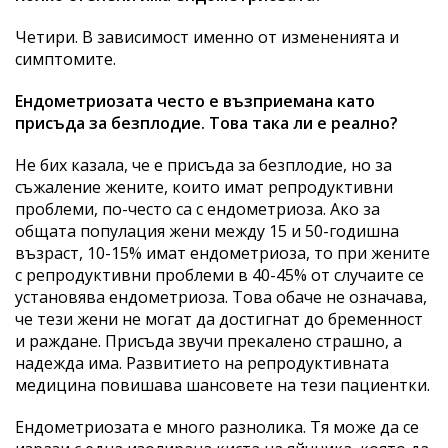
Четири. В зависимост именно от измененията и
симптомите.
Ендометриозата често е възприемана като
присъда за безплодие. Това така ли е реално?
Не бих казала, че е присъда за безплодие, но за
съжаление жените, които имат репродуктивни
проблеми, по-често са с ендометриоза. Ако за
общата популация жени между 15 и 50-годишна
възраст, 10-15% имат ендометриоза, то при жените
с репродуктивни проблеми в 40-45% от случаите се
установява ендометриоза. Това обаче не означава,
че тези жени не могат да достигнат до бременност
и раждане. Присъда звучи прекалено страшно, а
надежда има. Развитието на репродуктивната
медицина повишава шансовете на тези пациентки.
Ендометриозата е много разнолика. Тя може да се