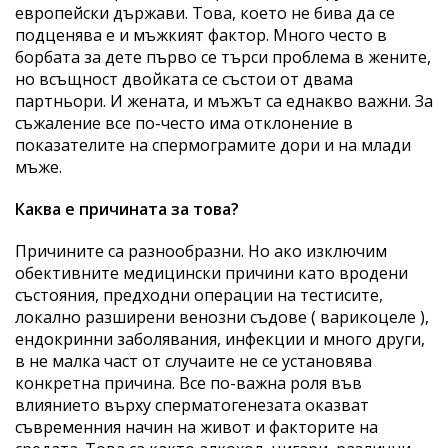
европейски държави. Това, което не бива да се
подценява е и мъжкият фактор. Много често в
борбата за дете първо се търси проблема в жените,
но всъщност двойката се състои от двама
партньори. И жената, и мъжът са еднакво важни. За
съжаление все по-често има отклонение в
показателите на спермограмите дори и на млади
мъже.
Каква е причината за това?
Причините са разнообразни. Но ако изключим
обективните медицински причини като вродени
състояния, предходни операции на тестисите,
локално разширени венозни съдове ( варикоцеле ),
ендокринни заболявания, инфекции и много други,
в не малка част от случаите не се установява
конкретна причина. Все по-важна роля във
влиянието върху сперматогенезата оказват
съвременния начин на живот и факторите на