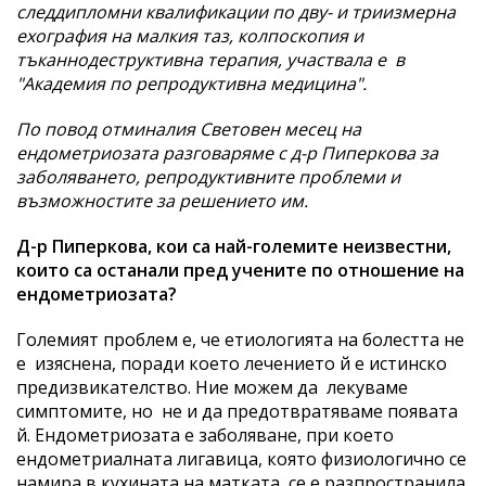
следдипломни квалификации по дву- и триизмерна
ехография на малкия таз, колпоскопия и
тъканнодеструктивна терапия, участвала е в
"Академия по репродуктивна медицина".
По повод
отминалия Световен месец на
ендометриозата разговаряме с д-р Пиперкова за
заболяването, репродуктивните проблеми и
възможностите за решението им.
Д-р Пиперкова, кои са най-големите неизвестни,
които са останали пред учените по отношение на
ендометриозата?
Големият проблем е, че етиологията на болестта не
е изяснена, поради което лечението й е истинско
предизвикателство. Ние можем да лекуваме
симптомите, но не и да предотвратяваме появата
й. Ендометриозата е заболяване, при което
ендометриалната лигавица, която физиологично се
намира в кухината на матката, се е разпространила