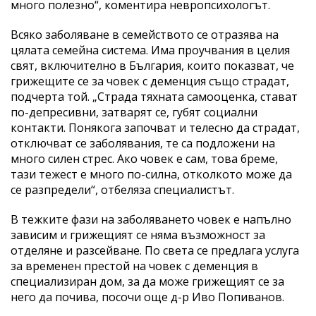
много полезно“, коментира невропсихологът.
Всяко заболяване в семейството се отразява на
цялата семейна система. Има проучвания в целия
свят, включително в България, които показват, че
грижещите се за човек с деменция също страдат,
подчерта той. „Страда тяхната самооценка, стават
по-депресивни, затварят се, губят социални
контакти. Понякога започват и телесно да страдат,
отключват се заболявания, те са подложени на
много силен стрес. Ако човек е сам, това бреме,
тази тежест е много по-силна, отколкото може да
се разпредели“, отбеляза специалистът.
В тежките фази на заболяването човек е напълно
зависим и грижещият се няма възможност за
отделяне и разсейване. По света се предлага услуга
за временен престой на човек с деменция в
специализиран дом, за да може грижещият се за
него да почива, посочи още д-р Иво Попиванов.