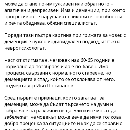
може да стане по-импулсивен или обратното –
апатичен и депресивен. Има и деменции, при които
прогресивно се нарушават езиковите способности
и речта обеднява, обясни специалистът.
Поради тази пъстра картина при грижата за човек с
деменция е нужен индивидуален подход, изтъкна
невропсихологът.
Част от стигмата е, че човек над 60-65 години е
нормално да позабравя и да е по-бавен. Има
процеси, свързани с нормалното стареене, но
деменцията е спад, който се отклонява от него,
подчерта д-р Иво Попиванов.
Сред първите признаци, които загатват за
деменция, може да бъдат търсенето на думи и
забравяне на различни неща. Близките могат да
забележат, че човекът може вече да няма толкова
добра преценка за ситуациите и как да се справи с
даден проблем. Когато човек вече много трудно