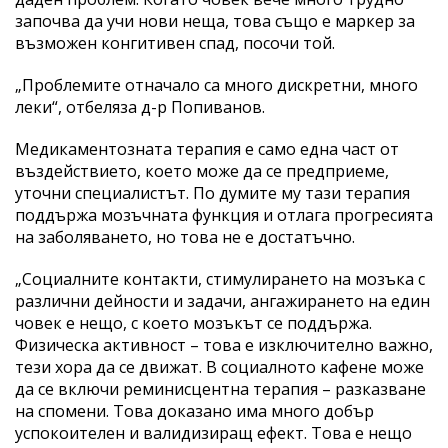
започва да учи нови неща, това също е маркер за
възможен конгитивен спад, посочи той.
„Проблемите отначало са много дискретни, много
леки“, отбеляза д-р Попиванов.
Медикаментозната терапия е само една част от
въздействието, което може да се предприеме,
уточни специалистът. По думите му тази терапия
поддържа мозъчната функция и отлага прогресията
на заболяването, но това не е достатъчно.
„Социалните контакти, стимулирането на мозъка с
различни дейности и задачи, ангажирането на един
човек е нещо, с което мозъкът се поддържа.
Физическа активност – това е изключително важно,
тези хора да се движат. В социалното кафене може
да се включи реминисцентна терапия – разказване
на спомени. Това доказано има много добър
успокоителен и валидизиращ ефект. Това е нещо