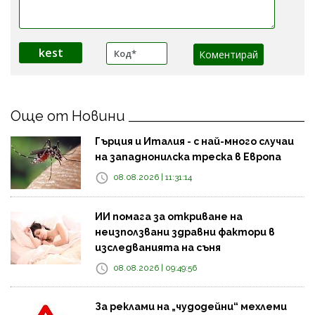
kest
Още от Новини
Гърция и Италия - с най-много случаи
на западнонилска треска в Европа
08.08.2026 | 11:31:14
ИИ помага за откриване на
неизползвани здравни фактори в
изследванията на съня
08.08.2026 | 09:49:56
За реклами на „чудодейни“ мехлеми