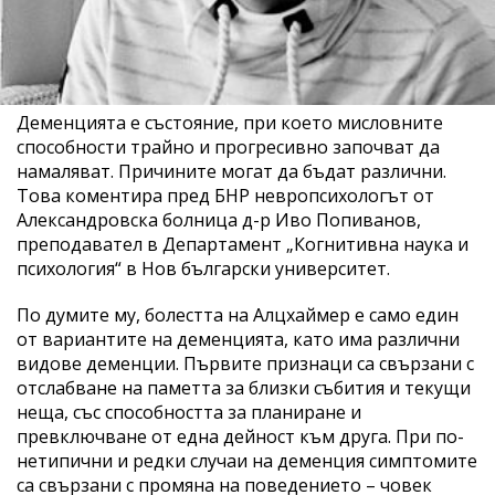
Деменцията е състояние, при което мисловните
способности трайно и прогресивно започват да
намаляват. Причините могат да бъдат различни.
Това коментира пред БНР невропсихологът от
Александровска болница д-р Иво Попиванов,
преподавател в Департамент „Когнитивна наука и
психология“ в Нов български университет.
По думите му, болестта на Алцхаймер е само един
от вариантите на деменцията, като има различни
видове деменции. Първите признаци са свързани с
отслабване на паметта за близки събития и текущи
неща, със способността за планиране и
превключване от една дейност към друга. При по-
нетипични и редки случаи на деменция симптомите
са свързани с промяна на поведението – човек