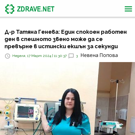
Д-р Татяна Генева: Един спокоен работен
ден в спешното звено може да се
превърне в истински екшън за секунди
Невена Попова
Неделя, 17 Март 2024 | 11:30:37
3