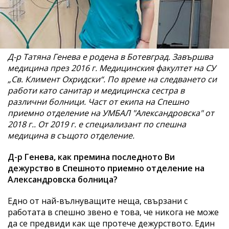
Д-р Татяна Генева е родена в Ботевград. Завършва
медицина през 2016 г. Медицинския факултет на СУ
„Св. Климент Охридски“. По време на следването си
работи като санитар и медицинска сестра в
различни болници. Част от екипа на Спешно
приемно отделение на УМБАЛ "Александровска" от
2018 г.. От 2019 г. е специализант по спешна
медицина в същото отделение.
Д-р Генева, как премина последното Ви
дежурство в Спешното приемно отделение на
Александровска болница?
Едно от най-вълнуващите неща, свързани с
работата в спешно звено е това, че никога не може
да се предвиди как ще протече дежурството. Един