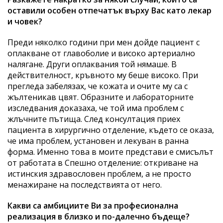
оставили особен отпечатък върху Вас като лекар
и човек?
Преди няколко години при мен дойде пациент с
оплакване от главоболие и високо артериално
налягане. Други оплаквания той нямаше. В
действителност, кръвното му беше високо. При
прегледа забелязах, че кожата и очите му са с
жълтеникав цвят. Образните и лабораторните
изследвания доказаха, че той има проблем с
жлъчните пътища. След консултация приех
пациента в хирургично отделение, където се оказа,
че има проблем, установен и лекуван в ранна
форма. Именно това в моите представи е смисълът
от работата в Спешно отделение: откриване на
истинския здравословен проблем, а не просто
менажиране на последствията от него.
Какви са амбициите Ви за професионална
реализация в близко и по-далечно бъдеще?