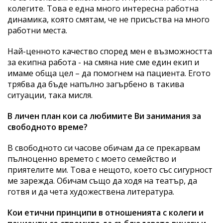
колегите. Това е една много интересна работна
динамика, която смятам, че не присъства на много
работни места.
Най-ценното качество според мен е възможността
за екипна работа - на смяна ние сме един екип и
имаме обща цел – да помогнем на пациента. Егото
трябва да бъде напълно загърбено в такива
ситуации, така мисля.
В личен план кои са любимите Ви занимания за
свободното време?
В свободното си часове обичам да се прекарвам
пълноценно времето с моето семейство и
приятелите ми. Това е нещото, което със сигурност
ме зарежда. Обичам също да ходя на театър, да
готвя и да чета художествена литература.
Кои етични принципи в отношенията с колеги и