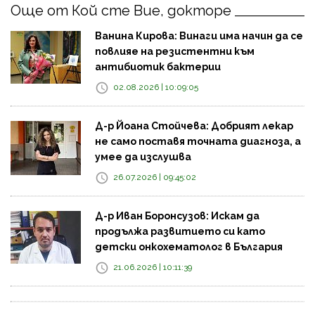
Още от Кой сте Вие, докторе
Ванина Кирова: Винаги има начин да се
повлияе на резистентни към
антибиотик бактерии
02.08.2026 | 10:09:05
Д-р Йоана Стойчева: Добрият лекар
не само поставя точната диагноза, а
умее да изслушва
26.07.2026 | 09:45:02
Д-р Иван Боронсузов: Искам да
продължа развитието си като
детски онкохематолог в България
21.06.2026 | 10:11:39