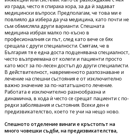
из града, често я спираха хора, за да ѝ задават
медицински въпроси. Предполагам, че това ми е
повлияло да избера да уча медицина, като почти не
съм обмисляла други варианти. Спешната
медицина избрах малко по-късно в
професионалния си път, след като вече се бях
срещала с други специалности. Смятам, че в
България тя е една доста подценявана специалност,
често възприемана от колеги и пациенти просто
като мост за по-лесен достъп до други специалисти.
В действителност, навременното разпознаване и
лечение на спешни състояния е от изключително
важно значение за по-нататъшното лечение.
Работата е изключително разнообразна и
динамична, в хода ѝ често се срещат пациенти с по-
редки заболявания и състояния. Всеки ден е
предизвикателство, което те учи на нещо ново.
Спешното отделение винаги е кръстопът на
много човешки съдби, на предизвикателства,