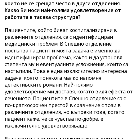
които не се срещат често в други отделения.
Какво Ви носи най-голяма удовлетворение от
работата в такава структура?
Пациентите, който биват хоспитализирани в
различните отделения, са с идентифициран
медицински проблем. В Спешно отделение
постъпва пациент и моята задача е именно да
идентифицирам проблема, както и да установя
степента му и евентуалните усложнения, които са
настъпили. Това е една изключително интересна
задача, която понякога малко напомня
детективските романи. Най-голямо
удовлетворение ми доставя, когато видя ефекта от
лечението. Пациентите в Спешно отделение са с
по-краткосрочен престой в сравнение с този в
различните отделения, но въпреки това, когато
пациент каже, че се чувства по-добре, е
изключително удовлетворяващо.
Разкажете накратко за някои случаи, които са