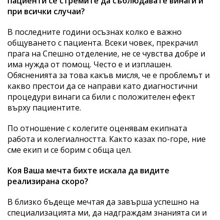
пациенти се стремите да съблюдавате винаги и
при всички случаи?
В последните години осъзнах колко е важно
общуването с пациента. Всеки човек, прекрачил
прага на Спешно отделение, не се чувства добре и
има нужда от помощ. Често е и изплашен.
Обясненията за това какъв мисля, че е проблемът и
какво престои да се направи като диагностични
процедури винаги са били с положителен ефект
върху пациентите.
По отношение с колегите оценявам екипната
работа и колегиалността. Както казах по-горе, ние
сме екип и се борим с обща цел.
Коя Ваша мечта бихте искала да видите
реализирана скоро?
В близко бъдеще мечтая да завърша успешно на
специализацията ми, да надграждам знанията си и