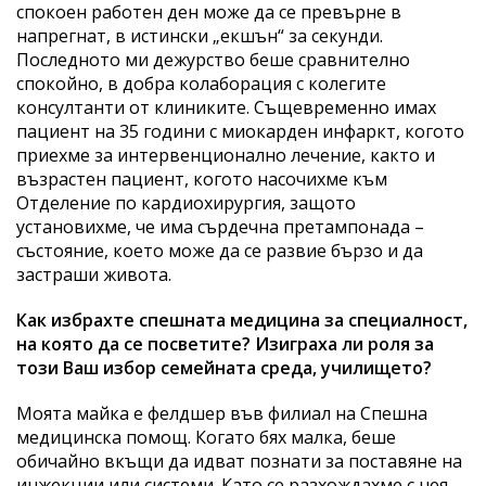
спокоен работен ден може да се превърне в
напрегнат, в истински „екшън“ за секунди.
Последното ми дежурство беше сравнително
спокойно, в добра колаборация с колегите
консултанти от клиниките. Същевременно имах
пациент на 35 години с миокарден инфаркт, когото
приехме за интервенционално лечение, както и
възрастен пациент, когото насочихме към
Отделение по кардиохирургия, защото
установихме, че има сърдечна претампонада –
състояние, което може да се развие бързо и да
застраши живота.
Как избрахте спешната медицина за специалност,
на която да се посветите? Изиграха ли роля за
този Ваш избор семейната среда, училището?
Моята майка е фелдшер във филиал на Спешна
медицинска помощ. Когато бях малка, беше
обичайно вкъщи да идват познати за поставяне на
инжекции или системи. Като се разхождахме с нея