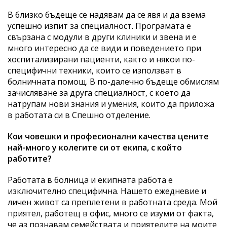
В близко бъдеще се надявам да се явя и да взема
успешно изпит за специалност. Програмата е
свързана с модули в други клиники и звена и е
много интересно да се види и поведението при
хоспитализирани пациенти, както и някои по-
специфични техники, които се използват в
болничната помощ. В по-далечно бъдеще обмислям
зачисляване за друга специалност, с което да
натрупам нови знания и умения, които да приложа
в работата си в Спешно отделение.
Кои човешки и професионални качества цените
най-много у колегите си от екипа, с който
работите?
Работата в болница и екипната работа е
изключително специфична. Нашето ежедневие и
личен живот са преплетени в работната среда. Мой
приятел, работещ в офис, много се изуми от факта,
че аз познавам семействата и приятелите на моите