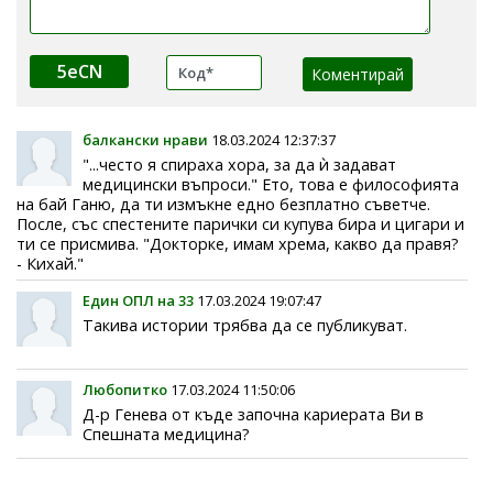
5eCN
балкански нрави
18.03.2024 12:37:37
"...често я спираха хора, за да ѝ задават
медицински въпроси." Ето, това е философията
на бай Ганю, да ти измъкне едно безплатно съветче.
После, със спестените парички си купува бира и цигари и
ти се присмива. "Докторке, имам хрема, какво да правя?
- Кихай."
Един ОПЛ на 33
17.03.2024 19:07:47
Такива истории трябва да се публикуват.
Любопитко
17.03.2024 11:50:06
Д-р Генева от къде започна кариерата Ви в
Спешната медицина?