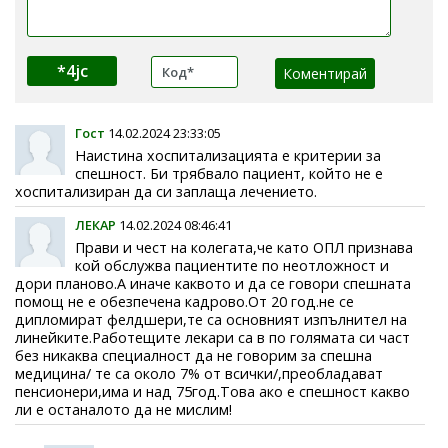
*4jc
Гост
14.02.2024 23:33:05
Наистина хоспитализацията е критерии за
спешност. Би трябвало пациент, който не е
хоспитализиран да си заплаща лечението.
ЛЕКАР
14.02.2024 08:46:41
Прави и чест на колегата,че като ОПЛ признава
кой обслужва пациентите по неотложност и
дори планово.А иначе каквото и да се говори спешната
помощ не е обезпечена кадрово.От 20 год.не се
дипломират фелдшери,те са основният изпълнител на
линейките.Работещите лекари са в по голямата си част
без никаква специалност да не говорим за спешна
медицина/ те са около 7% от всички/,преобладават
пенсионери,има и над 75год.Това ако е спешност какво
ли е останалото да не мислим!