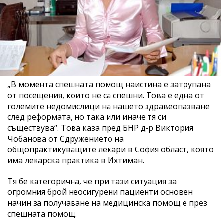
„В момента спешната помощ наистина е затрупана
от посещения, които не са спешни. Това е една от
големите недомислици на нашето здравеопазване
след реформата, но така или иначе тя си
съществува“. Това каза пред БНР д-р Виктория
Чобанова от Сдружението на
общопрактикуващите лекари в София област, която
има лекарска практика в Ихтиман.
Тя бе категорична, че при тази ситуация за
огромния брой неосигурени пациенти основен
начин за получаване на медицинска помощ е през
спешната помощ.