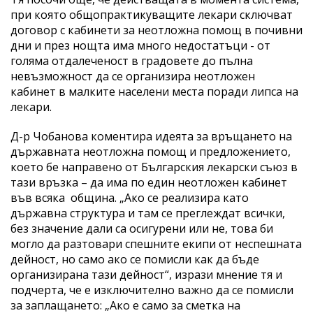
при която общопрактикуващите лекари сключват
договор с кабинети за неотложна помощ в почивни
дни и през нощта има много недостатъци - от
голяма отдалеченост в градовете до пълна
невъзможност да се организира неотложен
кабинет в малките населени места поради липса на
лекари.
Д-р Чобанова коментира идеята за връщането на
държавната неотложна помощ и предложението,
което бе направено от Българския лекарски съюз в
тази връзка – да има по един неотложен кабинет
във всяка община. „Ако се реализира като
държавна структура и там се преглеждат всички,
без значение дали са осигурени или не, това би
могло да разтовари спешните екипи от неспешната
дейност, но само ако се помисли как да бъде
организирана тази дейност“, изрази мнение тя и
подчерта, че е изключително важно да се помисли
за заплащането: „Ако е само за сметка на