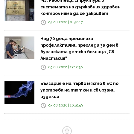
МЗ: Работещи структури в
системата на държавния здравен
контрол няма да се закриват
05.08.2026 | 18:56:17
Над 70 деца преминаха
профилактични прегледи за ден в
бургаската детска болница „Св.
Анастасия“
05.08.2026 | 17:12:36
България е на първо място в ЕС по
употреба на тютюн и свързани
изделия
05.08.2026 | 16:49:59