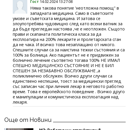
Гост
14.02.2024 13:27:08
Няма такова понятие 'неотложна помощ" в
западната медицина. Само в съветските
умове и съветската медицина. И затова се
злоупотребява чудовищно след като всеки ватник за
да бъде прегледан настоява ,че е неотложен. Същото
прави и скапаната политическа класа за да
експлоатира на 200% лекарите и пролетарската сган
да не чака. И всичко това незаплащано от никого.
Спешните случаи са за наистина тежки състояния и са
100% за болница. Ако пациентът не е придвижен за
болнично лечение съответно тогава 100% НЕ ИМАЛ
СПЕШНО МЕДИЦИНСКО СЪСТОЯНИЕ И НЕ Е БИЛ
СПЕШЕН ЗА НЕЗАБАВНО ОБСЛУЖВААНЕ ,а
поликлинично обслужен. Всичко други случаи са
единствено неспешни, тоест за медицински преглед
със записан час при личния лекар в неговото работно
време. Това е европейското поведение . Всичко друго
е манипулации и комунистическа експлоатация над
лекаря.
Още от Новини