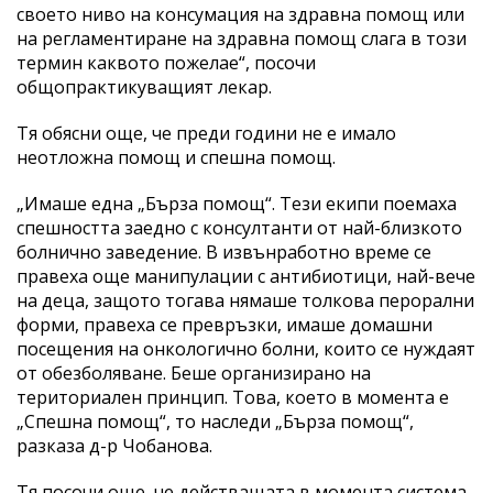
своето ниво на консумация на здравна помощ или
на регламентиране на здравна помощ слага в този
термин каквото пожелае“, посочи
общопрактикуващият лекар.
Тя обясни още, че преди години не е имало
неотложна помощ и спешна помощ.
„Имаше една „Бърза помощ“. Тези екипи поемаха
спешността заедно с консултанти от най-близкото
болнично заведение. В извънработно време се
правеха още манипулации с антибиотици, най-вече
на деца, защото тогава нямаше толкова перорални
форми, правеха се превръзки, имаше домашни
посещения на онкологично болни, които се нуждаят
от обезболяване. Беше организирано на
териториален принцип. Това, което в момента е
„Спешна помощ“, то наследи „Бърза помощ“,
разказа д-р Чобанова.
Тя посочи още, че действащата в момента система,