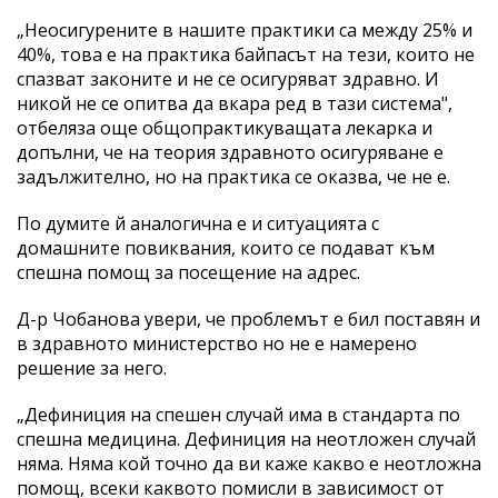
„Неосигурените в нашите практики са между 25% и
40%, това е на практика байпасът на тези, които не
спазват законите и не се осигуряват здравно. И
никой не се опитва да вкара ред в тази система",
отбеляза още общопрактикуващата лекарка и
допълни, че на теория здравното осигуряване е
задължително, но на практика се оказва, че не е.
По думите й аналогична е и ситуацията с
домашните повиквания, които се подават към
спешна помощ за посещение на адрес.
Д-р Чобанова увери, че проблемът е бил поставян и
в здравното министерство но не е намерено
решение за него.
„Дефиниция на спешен случай има в стандарта по
спешна медицина. Дефиниция на неотложен случай
няма. Няма кой точно да ви каже какво е неотложна
помощ, всеки каквото помисли в зависимост от