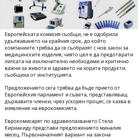
Eвропейската комисия съобщи, че е одобрила
удължаването на крайния срок, до който
компаниите трябва да се съобразят с нов закон за
медицинските изделия, чиято цел е да предотврати
липсата на изключително необходими и критично
важни за живота и здравето на хората продукти,
съобщиха от институцията.
Предложението сега трябва да бъде прието от
Европейския парламент и съвета, представляващ
държавите членки, чрез ускорен процес, се казва в
изявление на еврокомисията.
Еврокомисарят по здравеопазването Стела
Кириакиду представи предложението миналия
месец. Първоначалният вариант на закона