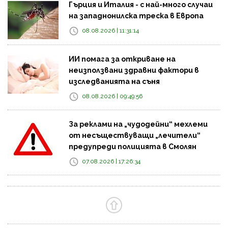
Гърция и Италия - с най-много случаи
на западнонилска треска в Европа
08.08.2026 | 11:31:14
ИИ помага за откриване на
неизползвани здравни фактори в
изследванията на съня
08.08.2026 | 09:49:56
За реклами на „чудодейни“ мехлеми
от несъществуващи „лечители“
предупреди полицията в Смолян
07.08.2026 | 17:26:34