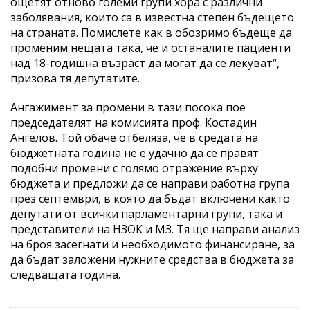
ощетят отново големи групи хора с различни
заболявания, които са в известна степен бъдещето
на страната. Помислете как в обозримо бъдеще да
променим нещата така, че и останалите пациенти
над 18-годишна възраст да могат да се лекуват“,
призова тя депутатите.
Ангажимент за промени в тази посока пое
председателят на комисията проф. Костадин
Ангелов. Той обаче отбеляза, че в средата на
бюджетната година не е удачно да се правят
подобни промени с голямо отражение върху
бюджета и предложи да се направи работна група
през септември, в която да бъдат включени както
депутати от всички парламентарни групи, така и
представители на НЗОК и МЗ. Тя ще направи анализ
на броя засегнати и необходимото финансиране, за
да бъдат заложени нужните средства в бюджета за
следващата година.