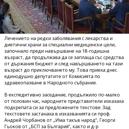
Лечението на редки заболявания с лекарства и
диетични храни за специални медицински цели,
започнало преди навършване на 18-годишна
възраст, да продължава да се заплаща със средства
от държания бюджет и след навършването на тази
възраст до приключването му. Това приеха днес
единодушно депутатите от Комисията по
здравеопазване в Народното събрание.
В експедитивно заседание, продължило по-малко
от половин час, народните представители изказаха
подкрепата си за предложените текстове. Зад
текстовете застанаха в изказванията си проф.
Андрей Чорбанов от „Има такъв народ“, Георги
Гьоков от „БСП за България“, както и д-р