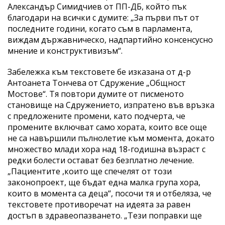
Александър Симидчиев от ПП-ДБ, който пък
благодари на всички с думите: „За първи път от
последните години, когато съм в парламента,
виждам държавническо, надпартийно консенсусно
мнение и конструктивизъм“.
Забележка към текстовете бе изказана от д-р
Антоанета Тончева от Сдружение „Общност
Мостове“. Тя повтори думите от писменото
становище на Сдружението, изпратено във връзка
с предложените промени, като подчерта, че
промените включват само хората, които все още
не са навършили пълнолетие към момента, докато
множество млади хора над 18-годишна възраст с
редки болести остават без безплатно лечение.
„Пациентите ,които ще спечелят от този
законопроект, ще бъдат една малка група хора,
които в момента са деца“, посочи тя и отбеляза, че
текстовете противоречат на идеята за равен
достъп в здравеопазването. „Тези поправки ще