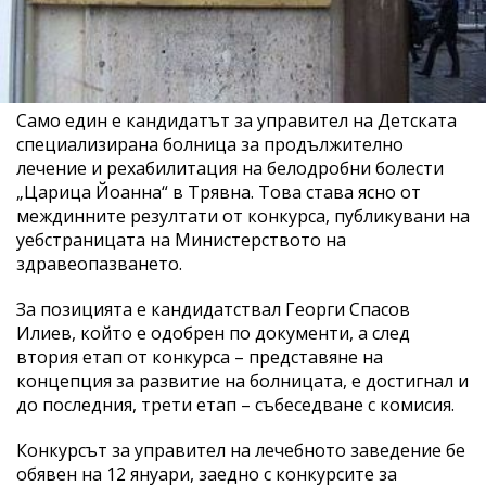
Само един е кандидатът за управител на Детската
специализирана болница за продължително
лечение и рехабилитация на белодробни болести
„Царица Йоанна“ в Трявна. Това става ясно от
междинните резултати от конкурса, публикувани на
уебстраницата на Министерството на
здравеопазването.
За позицията е кандидатствал Георги Спасов
Илиев, който е одобрен по документи, а след
втория етап от конкурса – представяне на
концепция за развитие на болницата, е достигнал и
до последния, трети етап – събеседване с комисия.
Конкурсът за управител на лечебното заведение бе
обявен на 12 януари, заедно с конкурсите за