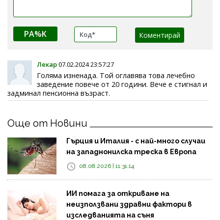
PA%K
Лекар
07.02.2024 23:57:27
Голяма изненада. Той оглавява това лечебно
заведение повече от 20 години. Вече е стигнал и
задминал пенсионна възраст.
Още от Новини
Гърция и Италия - с най-много случаи
на западнонилска треска в Европа
08.08.2026 | 11:31:14
ИИ помага за откриване на
неизползвани здравни фактори в
изследванията на съня