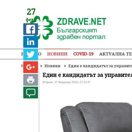
27
февр
НАЧАЛО
НОВИНИ
COVID-19
АКТУАЛНА Т
»
»
Начало
Новини
Един е кандидатът за управит
Един е кандидатът за управите
Вторник, 27 Февруари 2024 | 17:12:47