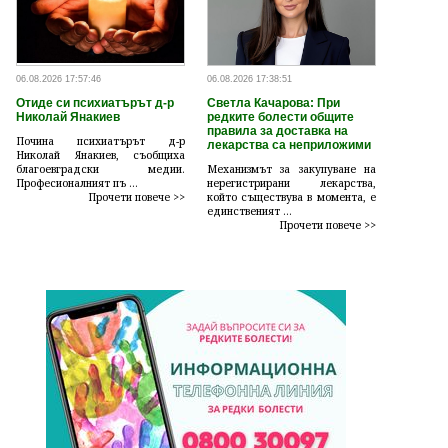
06.08.2026 17:57:46
06.08.2026 17:38:51
Отиде си психиатърът д-р
Светла Качарова: При
Николай Янакиев
редките болести общите
правила за доставка на
Почина психиатърът д-р
лекарства са неприложими
Николай Янакиев, съобщиха
благоевградски медии.
Механизмът за закупуване на
Професионалният пъ ...
нерегистрирани лекарства,
Прочети повече >>
който съществува в момента, е
единственият ...
Прочети повече >>