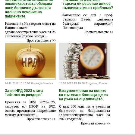
онколекарствата обещава
търсим ли решение или се
нови болнични дългове и
възхищаваме от проблема?
влошено лечение на
Запознайте се: той е проф.
пациентите
Страхил Вачев, „знаменит
Решение на Надзорния съвет на
български кардиолог“.
Националната
Пенсионирал ...
здравноосигурителна каса от 25
Прочети повече >>
септември отново разбун ...
Прочети повече >>
24.11.2022 15:15:08 Надежда Ненова
15.02.2022 13:19:48 Владимир Попов
Защо НРД 2023 стана
Без увеличение на цените
"ябълка на раздора"
на пътеките болници ще са
на ръба на оцеляването
Проектът за НРД 2023-2025,
изпратен от НЗОК на БЛС,
С над 600 млн. лв. е увеличен
отново предизвика напрежение
бюджетът на Националната
между договорнит ...
здравноосигурителна каса за
Прочети повече >>
2022 година в ...
Прочети повече >>