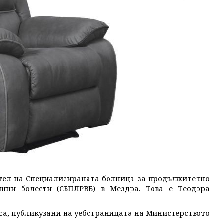
ител на Специализираната болница за продължително
шни болести (СБПЛРВБ) в Мездра. Това е Теодора
са, публикувани на уебстраницата на Министерството