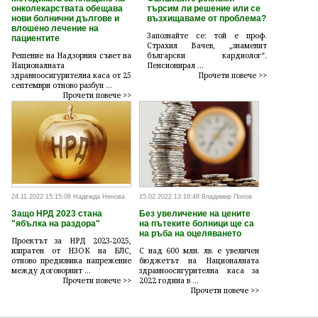
онколекарствата обещава
търсим ли решение или се
нови болнични дългове и
възхищаваме от проблема?
влошено лечение на
Запознайте се: той е проф.
пациентите
Страхил Вачев, „знаменит
Решение на Надзорния съвет на
български кардиолог“.
Националната
Пенсионирал ...
здравноосигурителна каса от 25
Прочети повече >>
септември отново разбун ...
Прочети повече >>
24.11.2022 15:15:08 Надежда Ненова
15.02.2022 13:19:48 Владимир Попов
Защо НРД 2023 стана
Без увеличение на цените
"ябълка на раздора"
на пътеките болници ще са
на ръба на оцеляването
Проектът за НРД 2023-2025,
изпратен от НЗОК на БЛС,
С над 600 млн. лв. е увеличен
отново предизвика напрежение
бюджетът на Националната
между договорнит ...
здравноосигурителна каса за
Прочети повече >>
2022 година в ...
Прочети повече >>