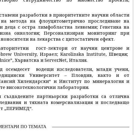
ставени разработки в приоритетните научни области
 на метода на флоуцитометрично проследяване на
 деца с остра лимфобластна левкемия; Генетика на
цизна онкология; Персонализиран мониторинг при
ноносители на лекарства с цитостатичен ефект.
вторитетни гост-лектори от научни центрове и
rew University, Израел; Karolinska Institute, Швеция;
rdnice”, Хърватска и Server.Net, Италия.
д осемдесет водещи изследователи, млади учени,
едицински Университет – Пловдив, както и от
Паисий Хилендарски“ и Институт по минералогия и
те високотехнологични лаборатории.
и създадените партньорски разработки са отлична
ледвания и тяхната комерсиализация и последващо
ст „ПЕРИМЕД“.
МЕНТАРИ ПО ТЕМАТА