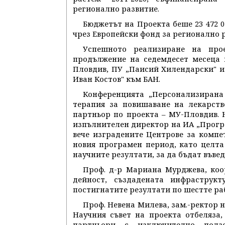
регионално развитие.
Бюджетът на Проекта беше 23 472 018
чрез Европейски фонд за регионално ра
Успешното реализиране на про
продължение на седемдесет месеца 
Пловдив, ПУ „Паисий Хилендарски" и
Иван Костов" към БАН.
Конференцията „Персонализирана
терапия за повишаване на лекарств
партньор по проекта – МУ-Пловдив. 
изпълнителен директор на ИА „Програ
вече изградените Центрове за комп
новия програмен период, като целт
научните резултати, за да бъдат въве
Проф. д-р Мариана Мурджева, коо
дейност, създадената инфраструк
постигнатите резултати по шестте ра
Проф. Невена Милева, зам.-ректор 
Научния съвет на проекта отбеляза
партньори с изключително ползо