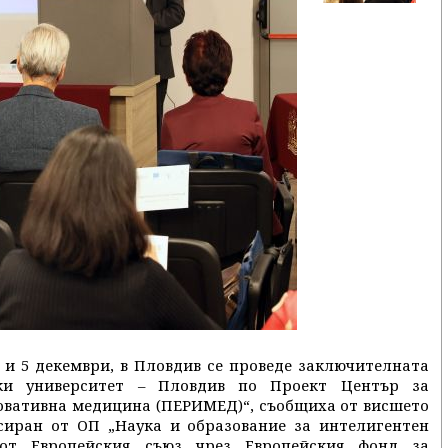
4 и 5 декември, в Пловдив се проведе заключителната
ки университет – Пловдив по Проект Център за
овативна медицина (ПЕРИМЕД)“, съобщиха от висшето
нсиран от ОП „Наука и образование за интелигентен
а от Европейския съюз чрез Европейския фонд за