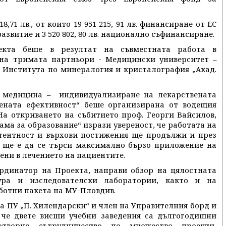
,71 лв., от които 19 951 215, 91 лв. финансиране от ЕС
звитие и 3 520 802, 80 лв. национално съфинансиране.
екта беше в резултат на съвместната работа в
на тримата партньори - Медицински университет –
 Института по минералогия и кристалография „Акад.
 медицина – индивидуализиране на лекарствената
ената ефективност“ беше организирана от водещия
На откриването на събитието проф. Георги Вайсилов,
ма за образование“ изрази увереност, че работата на
етентност и върхови постижения ще продължи и през
а ще е да се търси максимално бързо приложение на
дени в лечението на пациентите.
рдинатор на Проекта, направи обзор на цялостната
тура и изследователски лаборатории, както и на
ботни пакета на МУ-Пловдив.
на ПУ „П. Хилендарски“ и член на Управителния борд и
, че двете висши учебни заведения са дългогодишни
творно сътрудничество по множество проекти,