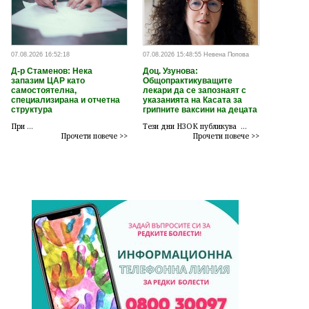
07.08.2026 16:52:18
07.08.2026 15:48:55 Невена Попова
Д-р Стаменов: Нека
Доц. Узунова:
запазим ЦАР като
Общопрактикуващите
самостоятелна,
лекари да се запознаят с
специализирана и отчетна
указанията на Касата за
структура
грипните ваксини на децата
При ...
Тези дни НЗОК публикува ...
Прочети повече >>
Прочети повече >>