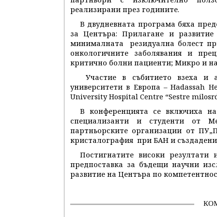
реализирани през годините.
В двудневната програма бяха пред
за Центъра: Прилагане и развитие
минималната резидуална болест при
онкологичните заболявания и пре
критично болни пациенти; Микро и на
Участие в събитието взеха и а
университети в Европа – Hadassah Heb
University Hospital Centre “Sestre milos
В конференцията се включиха на
специализанти и студенти от М
партньорските организации от ПУ„
кристалография при БАН и създадени
Постигнатите високи резултати 
предпоставка за бъдещи научни изс
развитие на Центъра по компетентно
КО