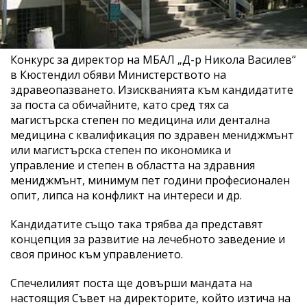
Конкурс за директор на МБАЛ „Д-р Никола Василев“
в Кюстендил обяви Министерството на
здравеопазването. Изискванията към кандидатите
за поста са обичайните, като сред тях са
магистърска степен по медицина или дентална
медицина с квалификация по здравен мениджмънт
или магистърска степен по икономика и
управление и степен в областта на здравния
мениджмънт, минимум пет години професионален
опит, липса на конфликт на интереси и др.
Кандидатите също така трябва да представят
концепция за развитие на лечебното заведение и
своя принос към управлението.
Спечелилият поста ще довърши мандата на
настоящия Съвет на директорите, който изтича на