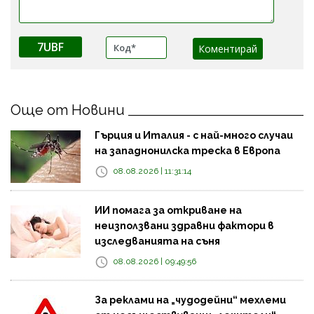
7UBF
Още от Новини
Гърция и Италия - с най-много случаи
на западнонилска треска в Европа
08.08.2026 | 11:31:14
ИИ помага за откриване на
неизползвани здравни фактори в
изследванията на съня
08.08.2026 | 09:49:56
За реклами на „чудодейни“ мехлеми