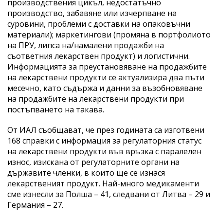
производствения цикъл, недостатъчно
производство, забавяне или изчерпване на
суровини, проблеми с доставки на опаковъчни
материали); маркетингови (промяна в портфолиото
на ПРУ, липса на/намалени продажби на
съответния лекарствен продукт) и логистични.
Информацията за преустановяване на продажбите
на лекарствени продукти се актуализира два пъти
месечно, като съдържа и данни за възобновяване
на продажбите на лекарствени продукти при
постъпването на такава.
От ИАЛ съобщават, че през годината са изготвени
168 справки с информация за регулаторния статус
на лекарствени продукти във връзка с паралелен
износ, изискана от регулаторните органи на
държавите членки, в които ще се изнася
лекарственият продукт. Най-много медикаменти
сме изнесли за Полша – 41, следвани от Литва – 29 и
Германия – 27.