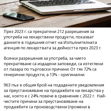
През 2023 г. са прекратени 212 разрешения за
употреба на лекарствени продукти, показват
данните в годишния отчет на Изпълнителната
агенция по лекарствата за дейността през 2023 г.
Всички разрешения за употреба, за чието
прекратяване са издадени заповеди, са изтеглени
от пазара по търговски причини. От тях 72% са
генерични продукти, а 13% - оригинални.
963 пък е общия брой на подадените уведомления
за преустановяване на продажбите на лекарства у
нас, което е с 24% повече в сравнение с 2022 г. Най-
честите причини за преустановяване на
продажбите са производствени (промени в