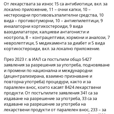
От лекарствата за износ 15 са антибиотици, вкл. за
локално приложение, 11 – очни капки, 10 –
нестероидни противовъзпалителни средства, 10
вида – противотуморни, 10 – антиепилептици, 9
инхалаторни кортикостероиди, 9 вида
вазодилататори, калциеви антагонисти и
ноотропа, 8 – контрацептиви, хормони и аналози, 7
невролептици, 5 медикамента за диабет и 5 вида
кортикостероиди, вкл. за локално приложение.
През 2023 г. в ИАЛ са постъпили общо 5427
заявления за разрешения за употреба, подновяване
и промени по национална и международни
(децентрализирана, взаимно признаване и
повторна употреба) процедури, както и за
паралелен внос, които касаят 8424 лекарствени
продукти. От постъпилите заявления 341 са за
издаване на разрешение за употреба, 33 са за
издаване на разрешение за употреба на
лекарствени продукти от паралелен внос, 233 – за