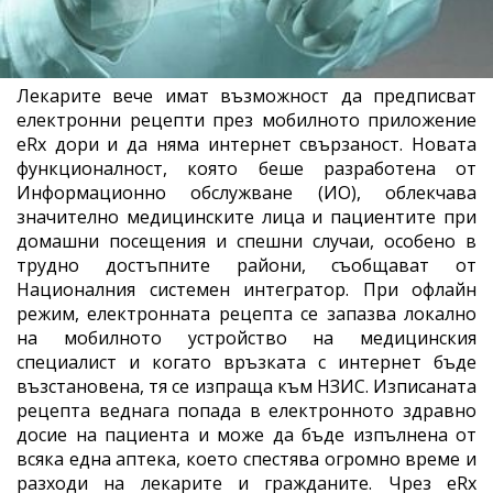
Лекарите вече имат възможност да предписват
електронни рецепти през мобилното приложение
eRx дори и да няма интернет свързаност. Новата
функционалност, която беше разработена от
Информационно обслужване (ИО), облекчава
значително медицинските лица и пациентите при
домашни посещения и спешни случаи, особено в
трудно достъпните райони, съобщават от
Националния системен интегратор. При офлайн
режим, електронната рецепта се запазва локално
на мобилното устройство на медицинския
специалист и когато връзката с интернет бъде
възстановена, тя се изпраща към НЗИС. Изписаната
рецепта веднага попада в електронното здравно
досие на пациента и може да бъде изпълнена от
всяка една аптека, което спестява огромно време и
разходи на лекарите и гражданите. Чрез еRx