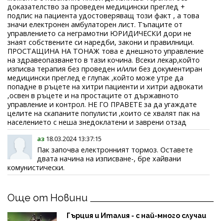
доказателство за проведен медицински преглед +
подпис на пациента удостоверяващ този факт , а това
значи електронен амбулаторен лист. Тъпаците от
управлението са неграмотни ЮРИДИЧЕСКИ дори не
знаят собствените си наредби, закони и правилници.
ПРОСТАЩИНА НА ТОНАЖ това е днешното управление
на здравеопазването в тази кочина. Всеки лекар,който
изписва терапия без проведен и/или без документиран
медицински преглед е глупак ,който може утре да
попадне в ръцете на хитри пациенти и хитри адвокати
,освен в ръцете и на простаците от държавното
управление и контрол. НЕ ГО ПРАВЕТЕ за да угаждате
целите на скапаните популисти ,които се хвалят пак на
населението с неша знедоклатени и заврени отзад
аз
18.03.2024 13:37:15
Пак започва електронният тормоз. Оставете
двата начина на изписване-, бре хайвани
комунистически.
Още от Новини
Гърция и Италия - с най-много случаи