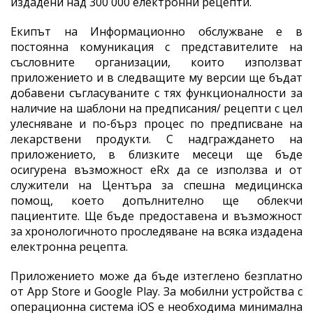
издадени над 300 000 електронни рецепти.
Екипът на Информационно обслужване е в
постоянна комуникация с представителите на
съсловните организации, които използват
приложението и в следващите му версии ще бъдат
добавени съгласуваните с тях функционалности за
наличие на шаблони на предписания/ рецепти с цел
улесняване и по-бърз процес по предписване на
лекарствени продукти. С надграждането на
приложението, в близките месеци ще бъде
осигурена възможност eRx да се използва и от
служители на Центъра за спешна медицинска
помощ, което допълнително ще облекчи
пациентите. Ще бъде предоставена и възможност
за хронологичното проследяване на всяка издадена
електронна рецепта.
Приложението може да бъде изтеглено безплатно
от App Store и Google Play. За мобилни устройства с
операционна система iOS е необходима минимална