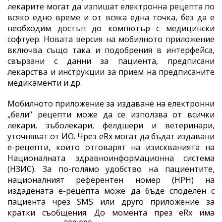
лекарите могат да изпишат електронна рецепта по
всяко едно време и от всяка една точка, без да е
необходим достъп до компютър с медицински
софтуер. Новата версия на мобилното приложение
включва също така и подобрения в интерфейса,
свързани с данни за пациента, предписани
лекарства и инструкции за прием на предписаните
медикаменти и др.
Мобилното приложение за издаване на електронни
„бели“ рецепти може да се използва от всички
лекари, зъболекари, фелдшери и ветеринари,
уточняват от ИО. Чрез eRx могат да бъдат издавани
е-рецепти, които отговарят на изискванията на
Националната здравноинформационна система
(НЗИС). За по-голямо удобство на пациентите,
националният референтен номер (НРН) на
издадената е-рецепта може да бъде споделен с
пациента чрез SMS или друго приложение за
кратки съобщения. До момента през eRx има