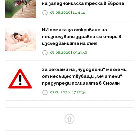
на западнонилска треска в Европа
08.08.2026 | 11:31:14
ИИ помага за откриване на
неизползвани здравни фактори в
изследванията на съня
08.08.2026 | 09:49:56
За реклами на „чудодейни“ мехлеми
от несъществуващи „лечители“
предупреди полицията в Смолян
07.08.2026 | 17:26:34