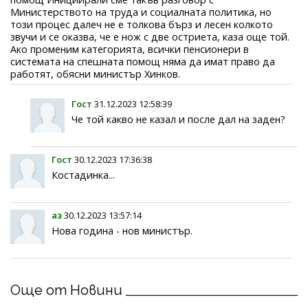
Министерството на труда и социалната политика, но
този процес далеч не е толкова бърз и лесен колкото
звучи и се оказва, че е нож с две остриета, каза още той.
Ако променим категорията, всички пенсионери в
системата на спешната помощ няма да имат право да
работят, обясни министър Хинков.
Гост
31.12.2023 12:58:39
Че той какво не казал и после дал на заден?
Гост
30.12.2023 17:36:38
Костадинка...
аз
30.12.2023 13:57:14
Нова година - нов министър.
Още от Новини