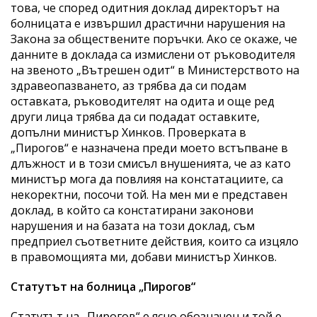
това, че според одитния доклад директорът на
болницата е извършил драстични нарушения на
Закона за обществените поръчки. Ако се окаже, че
данните в доклада са измислени от ръководителя
на звеното „Вътрешен одит“ в Министерството на
здравеопазването, аз трябва да си подам
оставката, ръководителят на одита и още ред
други лица трябва да си подадат оставките,
допълни министър Хинков. Проверката в
„Пирогов“ е назначена преди моето встъпване в
длъжност и в този смисъл внушенията, че аз като
министър мога да повлияя на констатациите, са
некоректни, посочи той. На мен ми е представен
доклад, в който са констатирани законови
нарушения и на базата на този доклад, съм
предприел съответните действия, които са изцяло
в правомощията ми, добави министър Хинков.
Статутът на болница „Пирогов“
Статутът на „Пирогов“ е ясно обозначен и той е