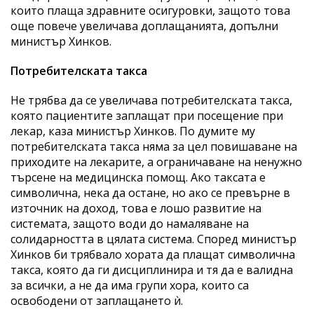
които плаща здравните осигуровки, защото това
още повече увеличава доплащанията, допълни
министър Хинков.
Потребителската такса
Не трябва да се увеличава потребителската такса,
която пациентите заплащат при посещение при
лекар, каза министър Хинков. По думите му
потребителската такса няма за цел повишаване на
приходите на лекарите, а ограничаване на ненужно
търсене на медицинска помощ. Ако таксата е
символична, нека да остане, но ако се превърне в
източник на доход, това е лошо развитие на
системата, защото води до намаляване на
солидарността в цялата система. Според министър
Хинков би трябвало хората да плащат символична
такса, която да ги дисциплинира и тя да е валидна
за всички, а не да има групи хора, които са
освободени от заплащането ѝ.