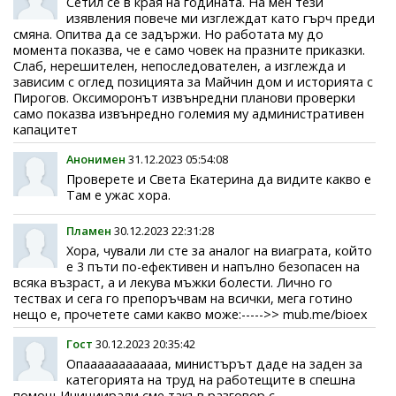
Сетил се в края на годината. На мен тези
изявления повече ми изглеждат като гърч преди
смяна. Опитва да се задържи. Но работата му до
момента показва, че е само човек на празните приказки.
Слаб, нерешителен, непоследователен, а изглежда и
зависим с оглед позицията за Майчин дом и историята с
Пирогов. Оксиморонът извънредни планови проверки
само показва извънредно големия му административен
капацитет
Анонимен
31.12.2023 05:54:08
Проверете и Света Екатерина да видите какво е
Там е ужас хора.
Пламен
30.12.2023 22:31:28
Хора, чували ли сте за аналог на виаграта, който
е 3 пъти по-ефективен и напълно безопасен на
всяка възраст, а и лекува мъжки болести. Лично го
тествах и сега го препоръчвам на всички, мега готино
нещо е, прочетете сами какво може:----->> mub.me/bioex
Гост
30.12.2023 20:35:42
Опаааааааааааа, министърът даде на заден за
категорията на труд на работещите в спешна
помощ Инициирали сме такъв разговор с