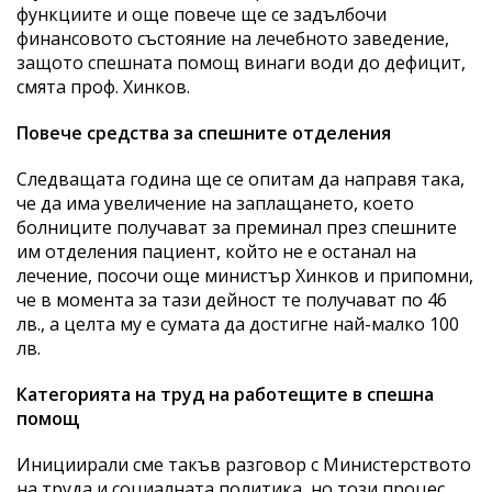
функциите и още повече ще се задълбочи
финансовото състояние на лечебното заведение,
защото спешната помощ винаги води до дефицит,
смята проф. Хинков.
Повече средства за спешните отделения
Следващата година ще се опитам да направя така,
че да има увеличение на заплащането, което
болниците получават за преминал през спешните
им отделения пациент, който не е останал на
лечение, посочи още министър Хинков и припомни,
че в момента за тази дейност те получават по 46
лв., а целта му е сумата да достигне най-малко 100
лв.
Категорията на труд на работещите в спешна
помощ
Инициирали сме такъв разговор с Министерството
на труда и социалната политика, но този процес