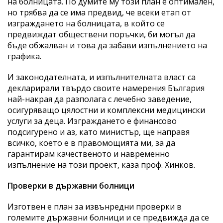
на болницата. По думите му този план е оптимален,
но трябва да се има предвид, че всеки етап от
изграждането на болницата, в който се
предвиждат обществени поръчки, би могъл да
бъде обжалван и това да забави изпълнението на
графика.
И законодателната, и изпълнителната власт са
декларирали твърдо своите намерения България
най-накрая да разполага с лечебно заведение,
осигуряващо цялостни и комплексни медицински
услуги за деца. Изграждането е финансово
подсигурено и аз, като министър, ще направя
всичко, което е в правомощията ми, за да
гарантирам качественото и навременно
изпълнение на този проект, каза проф. Хинков.
Проверки в държавни болници
Изготвен е план за извънредни проверки в
големите държавни болници и се предвижда да се