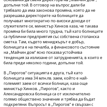
допълни той. В отговор на въпрос дали би
трябвало да има законова промяна, която да не
разрешава директорите на болниците да
получават многократно по-високи доходи от
служителите си, министър Хинков каза, че такава
промяна би била много трудна, тъй като болниците
са публични предприятия със собствена стопанска
сметка. Там, където мениджърът е добър,
болницата е на печалба, а финансовото състояние
на „Майчин дом“ ясно показва устойчива
тенденция за излизане от затрудненията, в които е
била преди няколко години, допълни той.
В „Пирогов“ ситуацията е друга, тъй като
болницата има 34 млн.лв. заем, който е най-
големият заем от всички болници, каза още
министър Хинков. „Пирогов“, както и
Александровска болница са от изключително
голямо обществено значение и трябва да бъдат
подкрепяни. Въпросът в „Пирогов“ е свързан с