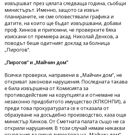
извършват през цялата следваща година, съобщи
министърът. Именно, защото са извън
планираните, не сме оповестявали графика и
датите, на които ще бъдат извършвани, добави
проф. Хинков и припомни, че проверките бяха
изискани от премиера акад. Николай Денков, а
поводът беше одитният доклад за болница
„Пирогов“.
„Пирогов“ и „Майчин дом“
Всички проверки, направени в „Майчин дом“, не
откриват законови нарушения. Последната такава
е била извършена от Комисията за
противодействие на корупцията и отнемане на
незаконно придобитото имущество (КПКОНПИ), а
преди това прокуратурата се е отказала от
образуване на досъдебно производство, каза още
министър Хинков. От Сметната палата също не са
открили нарушения. В този случай нямам никакви
основания да сменя директора на „Майчин дом“,