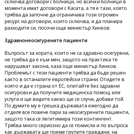
сключва договори с болници, но всички болници в
момента имат договори с Касата, а тя е тази, която
трябва да започне да ограничава този огромен
ресурс на договори, които сключва, и да планира
разходите си, посочи още министър Хинков.
Здравнонеосигурените пациенти
Въпросът за хората, които не са здравно осигурени,
не трябва да е към мен, защото на практика те
нарушават закона, каза още министър Хинков.
Проблемът с тези пациенти трябва да бъде решен
както в останалите европейски страни. Отидете в
която и да е страна от ЕС, опитайте без здравни
осигуровки да получите медицинска помощ или
услуга и ще видите какво ще се случи, добави той.
По думите му е грешка държавата ежегодно да
отделя все повече пари за неосигурените пациенти,
защото така се легитимира този контингент.
Трябва много сериозно да се помисли и по въпроса
как държавата ще поеме групите граждани, на