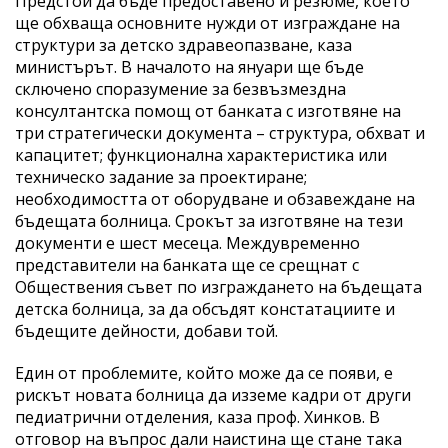
Предстои да бъде предоставено и резюме, което
ще обхваща основните нужди от изграждане на
структури за детско здравеопазване, каза
министърът. В началото на януари ще бъде
сключено споразумение за безвъзмездна
консултантска помощ от банката с изготвяне на
три стратегически документа – структура, обхват и
капацитет; функционална характеристика или
техническо задание за проектиране;
необходимостта от оборудване и обзавеждане на
бъдещата болница. Срокът за изготвяне на тези
документи е шест месеца. Междувременно
представители на банката ще се срещнат с
Обществения съвет по изграждането на бъдещата
детска болница, за да обсъдят констатациите и
бъдещите дейности, добави той.
Един от проблемите, който може да се появи, е
рискът новата болница да изземе кадри от други
педиатрични отделения, каза проф. Хинков. В
отговор на въпрос дали наистина ще стане така