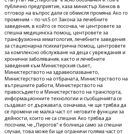
публично предприятие, каза министър Хинков в
отговор на въпрос дали се обмисля промяна. Ако го
променим – по чл.5 от Закона за лечебните
заведения, в който се посочва, че центровете за
спешна медицинска помощ, центровете за
трансфузионна хематология, лечебните заведения
за стационарна психиатрична помощ, центровете
за комплексно обслужване на деца с увреждания и
хронични заболявания, както и лечебните
заведения към Министерския съвет,
Министерството на здравеопазването,
Министерството на отбраната, Министерството на
вътрешните работи, Министерството на
правосъдието и Министерството на транспорта,
информационните технологии и съобщенията се
създават от държавата, означава, че ще трябва да
се промени не малка част от неговите функции за
дейности, които не са спешни. Ако трябва да
посочим, че „Пирогов“ е болница само за спешни
случаи, това може би ще ограничи голяма част от