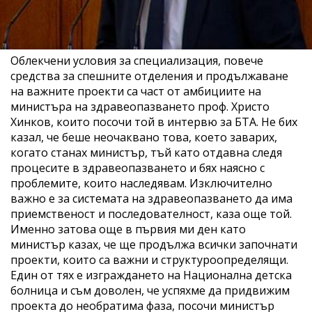
Облекчени условия за специализация, повече
средства за спешните отделения и продължаване
на важните проекти са част от амбициите на
министъра на здравеопазването проф. Христо
Хинков, които посочи той в интервю за БТА. Не бих
казал, че беше неочаквано това, което заварих,
когато станах министър, тъй като отдавна следя
процесите в здравеопазването и бях наясно с
проблемите, които наследявам. Изключително
важно е за системата на здравеопазването да има
приемственост и последователност, каза още той.
Именно затова още в първия ми ден като
министър казах, че ще продължа всички започнати
проекти, които са важни и структуроопределящи.
Един от тях е изграждането на Национална детска
болница и съм доволен, че успяхме да придвижим
проекта до необратима фаза, посочи министър