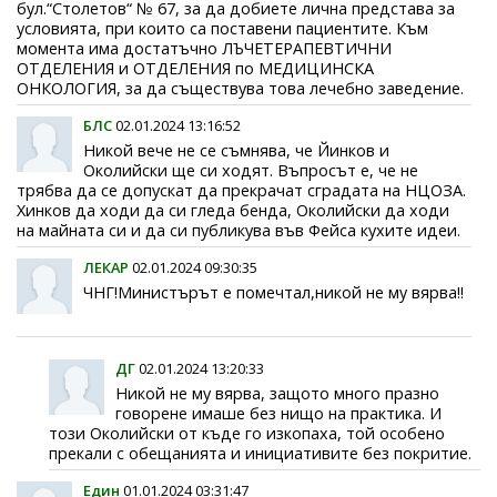
бул.“Столетов“ № 67, за да добиете лична представа за
условията, при които са поставени пациентите. Към
момента има достатъчно ЛЪЧЕТЕРАПЕВТИЧНИ
ОТДЕЛЕНИЯ и ОТДЕЛЕНИЯ по МЕДИЦИНСКА
ОНКОЛОГИЯ, за да съществува това лечебно заведение.
БЛС
02.01.2024 13:16:52
Никой вече не се съмнява, че Йинков и
Околийски ще си ходят. Въпросът е, че не
трябва да се допускат да прекрачат сградата на НЦОЗА.
Хинков да ходи да си гледа бенда, Околийски да ходи
на майната си и да си публикува във Фейса кухите идеи.
ЛЕКАР
02.01.2024 09:30:35
ЧНГ!Министърът е помечтал,никой не му вярва!!
ДГ
02.01.2024 13:20:33
Никой не му вярва, защото много празно
говорене имаше без нищо на практика. И
този Околийски от къде го изкопаха, той особено
прекали с обещанията и инициативите без покритие.
Един
01.01.2024 03:31:47