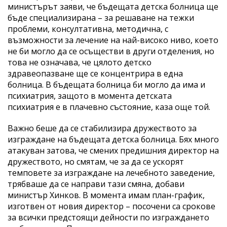
министърът заяви, че бъдещата детска болница ще
бъде специализирана – за решаване на тежки
проблеми, консултативна, методична, с
възможности за лечение на най-високо ниво, което
не би могло да се осъществи в други отделения, но
това не означава, че цялото детско
здравеопазване ще се концентрира в една
болница. В бъдещата болница би могло да има и
психиатрия, защото в момента детската
психиатрия е в плачевно състояние, каза още той.
Важно беше да се стабилизира дружеството за
изграждане на бъдещата детска болница. Бях много
атакуван затова, че смених предишния директор на
дружеството, но смятам, че за да се ускорят
темповете за изграждане на лечебното заведение,
трябваше да се направи тази смяна, добави
министър Хинков. В момента имам план-график,
изготвен от новия директор – посочени са срокове
за всички предстоящи дейности по изграждането