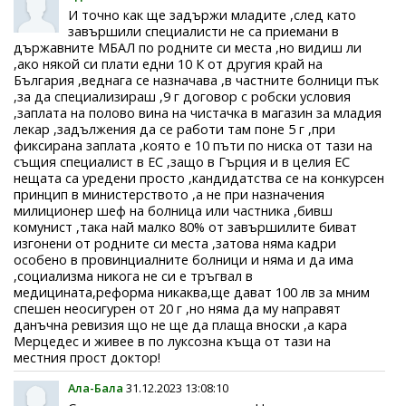
И точно как ще задържи младите ,след като
завършили специалисти не са приемани в
държавните МБАЛ по родните си места ,но видиш ли
,ако някой си плати едни 10 К от другия край на
България ,веднага се назначава ,в частните болници пък
,за да специализираш ,9 г договор с робски условия
,заплата на полово вина на чистачка в магазин за младия
лекар ,задължения да се работи там поне 5 г ,при
фиксирана заплата ,която е 10 пъти по ниска от тази на
същия специалист в ЕС ,защо в Гърция и в целия ЕС
нещата са уредени просто ,кандидатства се на конкурсен
принцип в министерството ,а не при назначения
милиционер шеф на болница или частника ,бивш
комунист ,така най малко 80% от завършилите биват
изгонени от родните си места ,затова няма кадри
особено в провинциалните болници и няма и да има
,социализма никога не си е тръгвал в
медицината,реформа никаква,ще дават 100 лв за мним
спешен неосигурен от 20 г ,но няма да му направят
данъчна ревизия що не ще да плаща вноски ,а кара
Мерцедес и живее в по луксозна къща от тази на
местния прост доктор!
Ала-Бала
31.12.2023 13:08:10