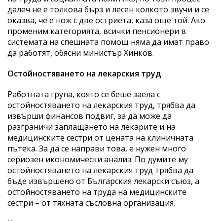
далеч не е толкова бърз и лесен колкото звучи и се
оказва, че е нож с две остриета, каза още той. Ако
променим категорията, всички пенсионери в
системата на спешната помощ няма да имат право
да работят, обясни министър Хинков.
Остойностяването на лекарския труд
Работната група, която се беше заела с
остойностяването на лекарския труд, трябва да
извърши финансов подвиг, за да може да
разграничи заплащането на лекарите и на
медицинските сестри от цената на клиничната
пътека. За да се направи това, е нужен много
сериозен икономически анализ. По думите му
остойностяването на лекарския труд трябва да
бъде извършено от Българския лекарски съюз, а
остойностяването на труда на медицинските
сестри – от тяхната съсловна организация.