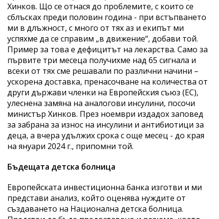
Хинков. Що се отнася до проблемите, с които се
сблъсках преди половин година - при встъпването
ми в длъжност, с много от тях аз и екипът ми
успяхме да се справим „в движение“, добави той.
Пример за това е дефицитът на лекарства. Само за
първите три месеца получихме над 65 сигнала и
всеки от тях сме решавали по различни начини –
ускорена доставка, пренасочване на количества от
други държави членки на Европейския съюз (ЕС),
улеснена замяна на аналогови инсулини, посочи
министър Хинков. През ноември издадох заповед
за забрана за износ на инсулини и антибиотици за
деца, а вчера удължих срока с още месец - до края
на януари 2024 г., припомни той.
Бъдещата детска болница
Европейската инвестиционна банка изготви и ми
представи анализ, който оценява нуждите от
създаването на Национална детска болница.