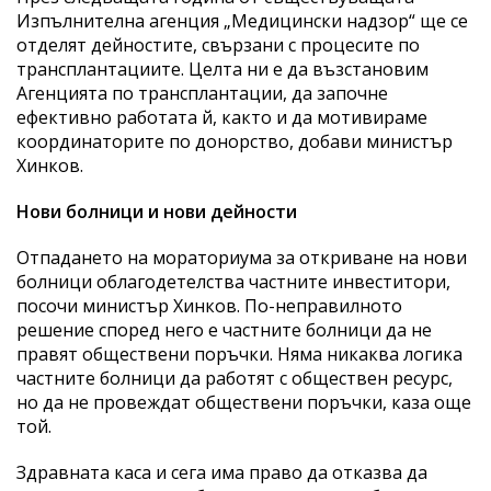
Изпълнителна агенция „Медицински надзор“ ще се
отделят дейностите, свързани с процесите по
трансплантациите. Целта ни е да възстановим
Агенцията по трансплантации, да започне
ефективно работата й, както и да мотивираме
координаторите по донорство, добави министър
Хинков.
Нови болници и нови дейности
Отпадането на мораториума за откриване на нови
болници облагодетелства частните инвеститори,
посочи министър Хинков. По-неправилното
решение според него е частните болници да не
правят обществени поръчки. Няма никаква логика
частните болници да работят с обществен ресурс,
но да не провеждат обществени поръчки, каза още
той.
Здравната каса и сега има право да отказва да