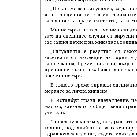
„Полагаме всички усилия, за да пр
и на специалистите в интензивните
заседание на правителството, на което
Министърът не каза, че има епидем
20% на спешните случаи от вирусни
със същия период на миналата година
„Ситуацията е резултат от сезо
засегнати от инфекции на горните 
заболявания, бременни жени, възрас
причина е важно незабавно да се ко
още министърът.
В същото време здравни специали
мерките за лична хигиена.
В Истанбул прави впечатление, че
масово, най-често в обществения тран
учители.
Според турските медии здравните о
години, подканяйки ги за ваксинира
здравното заведение, където може да 