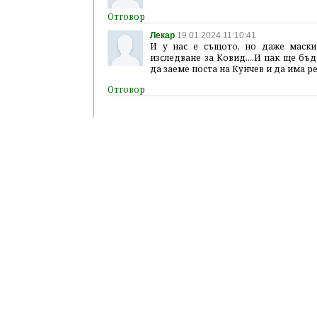
Лекар
19.01.2024 11:10:41
И у нас е същото, но даже маскит
изследване за Ковид....И пак ще бъ
да заеме поста на Кунчев и да има р