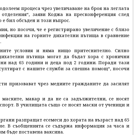
еодолеем процеса чрез увеличаване на броя на леглата
 отделения“, заяви Коджа на пресконференция след
 е бил обсъден и този въпрос.
ия, но посочи, че е регистрирано увеличение с близо
 инфекции на горните дихателни пътища в сравнение
.
нните условия и няма нищо притеснително. Силно
дихателни пътища могат да бъдат хора с хронични
тни над 65 години и деца под 2 години. Поради тази
нсултират с нашите служби за спешна помощ“, посочи
сти призовават чрез медиите гражданите да засилят
 маските, макар и да не са задължителни, се носят
спорт. В училищата също се носят маски от ученици и
ргани разпращат есемеси до хората на възраст над 65
не. В съобщенията се съдържа информация за часа и
им бъде поставена ваксина.