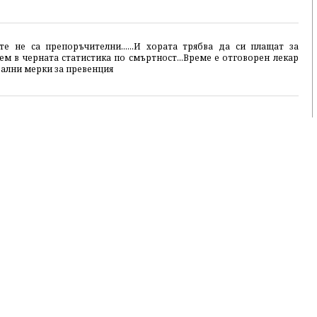
е не са препоръчителни......И хората трябва да си плащат за
дем в черната статистика по смъртност...Време е отговорен лекар
еални мерки за превенция