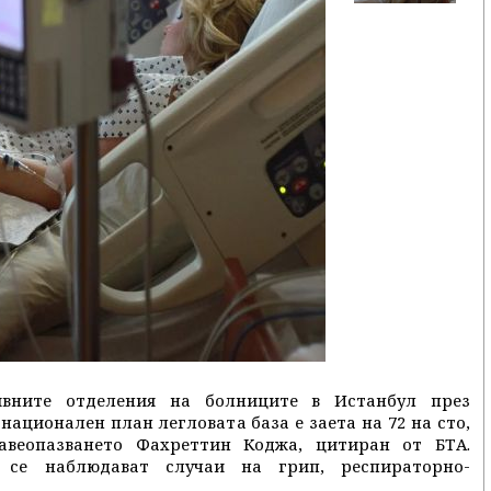
ивните отделения на болниците в Истанбул през
ационален план легловата база е заета на 72 на сто,
авеопазването Фахреттин Коджа, цитиран от БТА.
 се наблюдават случаи на грип, респираторно-