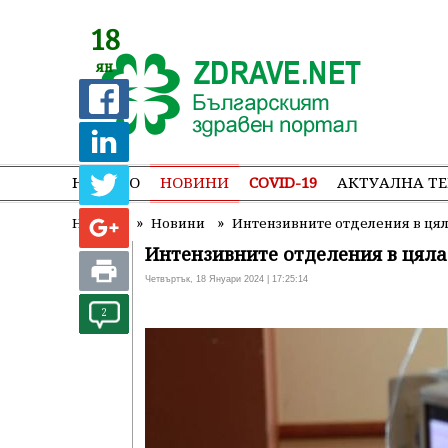
18
ян
НАЧАЛО
НОВИНИ
COVID-19
АКТУАЛНА Т
»
»
Начало
Новини
Интензивните отделения в ця
Интензивните отделения в цяла
Четвъртък, 18 Януари 2024 | 17:25:14
2