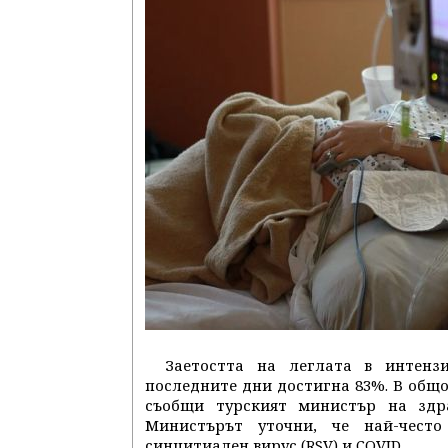
Заетостта на леглата в интенз
последните дни достигна 83%. В общон
съобщи турският министър на здр
Министърът уточни, че най-често
синцитиален вирус (RSV) и COVID.