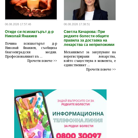
06.08.2026 17:57:46
06.08.2026 17:38:51
Отиде си психиатърът д-р
Светла Качарова: При
Николай Янакиев
редките болести общите
правила за доставка на
Почина психиатърът д-р
лекарства са неприложими
Николай Янакиев, съобщиха
благоевградски медии.
Механизмът за закупуване на
Професионалният пъ ...
нерегистрирани лекарства,
Прочети повече >>
който съществува в момента, е
единственият ...
Прочети повече >>