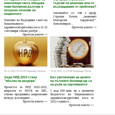
онколекарствата обещава
търсим ли решение или се
нови болнични дългове и
възхищаваме от проблема?
влошено лечение на
Запознайте се: той е проф.
пациентите
Страхил Вачев, „знаменит
Решение на Надзорния съвет на
български кардиолог“.
Националната
Пенсионирал ...
здравноосигурителна каса от 25
Прочети повече >>
септември отново разбун ...
Прочети повече >>
24.11.2022 15:15:08 Надежда Ненова
15.02.2022 13:19:48 Владимир Попов
Защо НРД 2023 стана
Без увеличение на цените
"ябълка на раздора"
на пътеките болници ще са
на ръба на оцеляването
Проектът за НРД 2023-2025,
изпратен от НЗОК на БЛС,
С над 600 млн. лв. е увеличен
отново предизвика напрежение
бюджетът на Националната
между договорнит ...
здравноосигурителна каса за
Прочети повече >>
2022 година в ...
Прочети повече >>