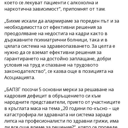
което се лекуват пациенти с алкохолна и
наркотична зависимост“, припомнят от там.
„Бихме искали да алармираме за пореден път и за
необходимостта от ефективни решения за
преодоляване на недостига на кадри както в
държавните психиатрични болници, така и в
цялата система на здравеопазването. За целта е
нужно да се вземат ефективни решения за
гарантирането на достойно заплащане, добри
условия на труд и спазване на трудовото
законодателство“, се казва още в позицията на
Асоциацията.
„БАПЗГ посочи 5 основни мерки за решаване на
кадровия дефицит в обръщението си към
народните представители, прието от участниците
в кръглата маса на тема „20 години по-късно – ще
катастрофира ли здравната ни система заради
липса на професионалисти по здравни грижи, има
ли все още време за решение?“, която се проведе