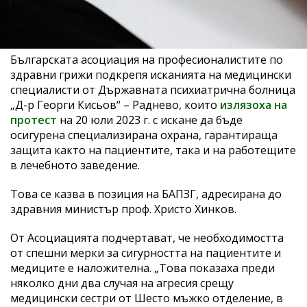
Българската асоциация на професионалистите по
здравни грижи подкрепя исканията на медицински
специалисти от Държавната психиатрична болница
„Д-р Георги Кисьов“ – Раднево, които
излязоха на
протест
на 20 юли 2023 г. с искане да бъде
осигурена специализирана охрана, гарантираща
защита както на пациентите, така и на работещите
в лечебното заведение.
Това се казва в позиция на БАПЗГ, адресирана до
здравния министър проф. Христо Хинков.
От Асоциацията подчертават, че необходимостта
от спешни мерки за сигурността на пациентите и
медиците е наложителна. „Това показаха преди
няколко дни два случая на агресия срещу
медицински сестри от Шесто мъжко отделение, в