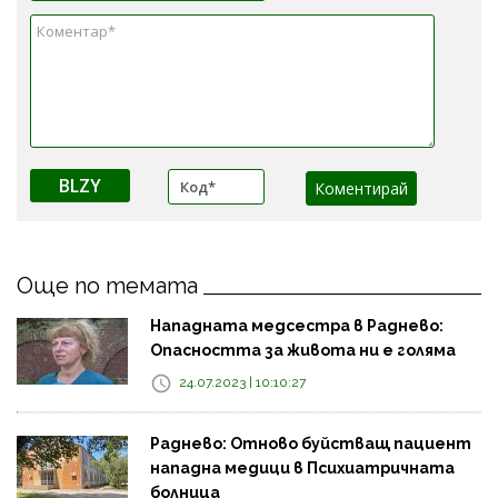
BLZY
Още по темата
Нападната медсестра в Раднево:
Опасността за живота ни е голяма
24.07.2023 | 10:10:27
Раднево: Отново буйстващ пациент
нападна медици в Психиатричната
болница