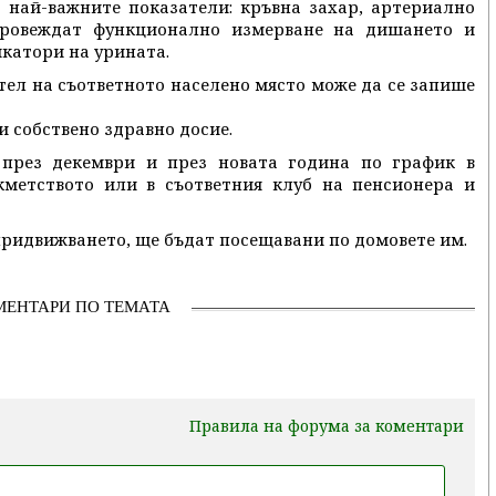
 най-важните показатели: кръвна захар, артериално
 провеждат функционално измерване на дишането и
икатори на урината.
тел на съответното населено място може да се запише
и собствено здравно досие.
през декември и през новата година по график в
 кметството или в съответния клуб на пенсионера и
придвижването, ще бъдат посещавани по домовете им.
МЕНТАРИ ПО ТЕМАТА
Правила на форума за коментари