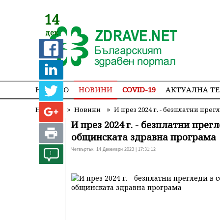
14
дек
НАЧАЛО
НОВИНИ
COVID-19
АКТУАЛНА Т
»
»
Начало
Новини
И през 2024 г. - безплатни пр
И през 2024 г. - безплатни прег
общинската здравна програма
Четвъртък, 14 Декември 2023 | 17:31:12
1