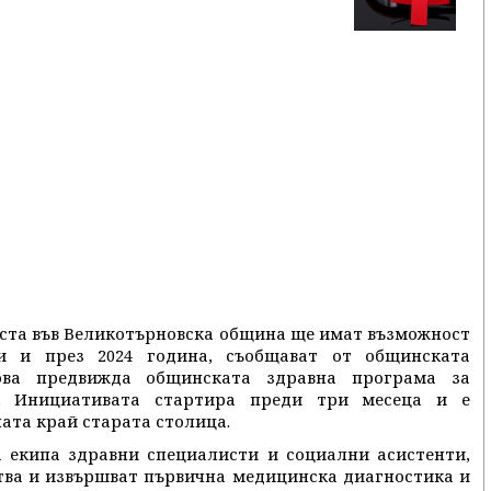
места във Великотърновска община ще имат възможност
и и през 2024 година, съобщават от общинската
ова предвижда общинската здравна програма за
. Инициативата стартира преди три месеца и е
ата край старата столица.
а екипа здравни специалисти и социални асистенти,
тва и извършват първична медицинска диагностика и