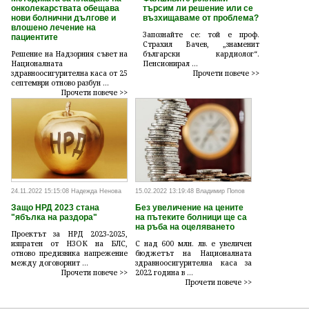
онколекарствата обещава
търсим ли решение или се
нови болнични дългове и
възхищаваме от проблема?
влошено лечение на
Запознайте се: той е проф.
пациентите
Страхил Вачев, „знаменит
Решение на Надзорния съвет на
български кардиолог“.
Националната
Пенсионирал ...
здравноосигурителна каса от 25
Прочети повече >>
септември отново разбун ...
Прочети повече >>
24.11.2022 15:15:08 Надежда Ненова
15.02.2022 13:19:48 Владимир Попов
Защо НРД 2023 стана
Без увеличение на цените
"ябълка на раздора"
на пътеките болници ще са
на ръба на оцеляването
Проектът за НРД 2023-2025,
изпратен от НЗОК на БЛС,
С над 600 млн. лв. е увеличен
отново предизвика напрежение
бюджетът на Националната
между договорнит ...
здравноосигурителна каса за
Прочети повече >>
2022 година в ...
Прочети повече >>