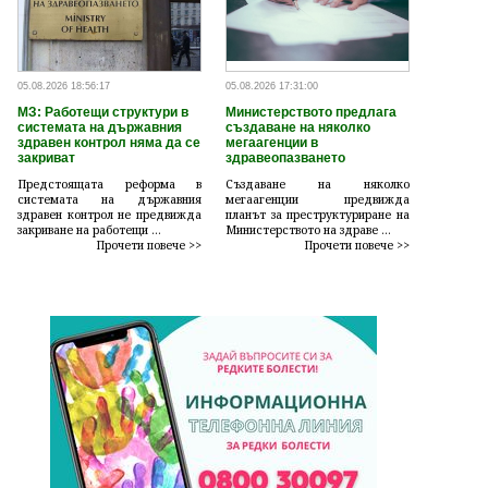
05.08.2026 18:56:17
05.08.2026 17:31:00
МЗ: Работещи структури в
Министерството предлага
системата на държавния
създаване на няколко
здравен контрол няма да се
мегаагенции в
закриват
здравеопазването
Предстоящата реформа в
Създаване на няколко
системата на държавния
мегаагенции предвижда
здравен контрол не предвижда
планът за преструктуриране на
закриване на работещи ...
Министерството на здраве ...
Прочети повече >>
Прочети повече >>