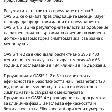
предстоящи научни конгреси.
Резултатите от третото проучване от фаза 3 –
OASIS 3, се очакват през следващите месеци. Bayer
планира да предостави данни от проучванията
OASIS 1, 2 и 3 на регулаторните власти за одобрение
на разрешения за търговия за лечение на умерена
до тежка вазомоторна симптоматика, свързана с
менопаузата.
OASIS 1 и 2 са включвали респективно 396 и 400
жени в постменопауза на възраст между 40 и 65
години, проследявани в 184 клиники в 15 държави.
Проучванията OASIS 1, 2 и 3 са посветени на
ефикасността и безопасността на Elinezanetant 120
mg при жени с умерена до тежка вазомоторна
симптоматика, свързана с менопаузата.
Проучването OASIS 4 е разширение на програмата
за клинична фаза 3 и изследва ефикасността и
безопасността на Elinezanetant при жени с умерена