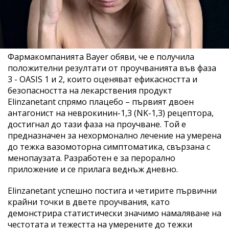
Фармакомпанията Bayer обяви, че е получила
положителни резултати от проучванията във фаза
3 - OASIS 1 и 2, които оценяват ефикасността и
безопасността на лекарствения продукт
Еlinzanetant спрямо плацебо – първият двоен
антагонист на неврокинин-1,3 (NK-1,3) рецептора,
достигнал до тази фаза на проучване. Той е
предназначен за нехормонално лечение на умерена
до тежка вазомоторна симптоматика, свързана с
менопаузата. Разработен е за перорално
приложение и се прилага веднъж дневно.
Elinzanetant успешно постига и четирите първични
крайни точки в двете проучвания, като
демонстрира статистически значимо намаляване на
честотата и тежестта на умерените до тежки