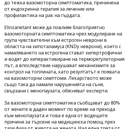
до тежка вазомоторна симптоматика, причинена
от ендокринна терапия за лечение или
профилактика на рак на гърдата.
Elinzanetant може да повлияе благоприятно
вазомоторната симптоматика чрез модулиране на
група чувствителни към естроген неврони в
областта на хипоталамуса (KNDy неврони), които с
намаляването на естрогена стават хипертрофични
и водят до хиперактивиране на терморегулаторния
път, а впоследствие нарушават механизмите за
контрол на топлината, като резултатът е появата
на вазомоторни симптоми. Лекарството може
също така да намали нарушенията на съня,
свързани с менопаузата, обясняват експерти.
За вазомоторна симптоматика съобщават до 80%
от жените в даден момент по време на прехода
към менопаузата и това е една от водещите
причини за търсене на медицинска помощ през
тази фаза от живота на жената. Над една трета от