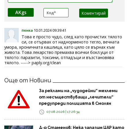
AKgs
пенка
10.01.2024 09:39:41
Това е просто чудо, след като прочистих тялото
си, се отървах от наднорменото тегло, вечната
умора, хроничната кашлица, като цяло се върнах към
живота. Това лекарство премахва всички бокл.уци от
тялото: паразити, токсини, отпадъци и възстановява
тялото. -----> paply.org/clean
Още от Новини
За реклами на „чудодейни“ мехлеми
от несъществуващи „лечители“
предупреди полицията в Смолян
07.08.2026 | 17:26:34
Д-р Стаменов: Нека запазим ЦАР като