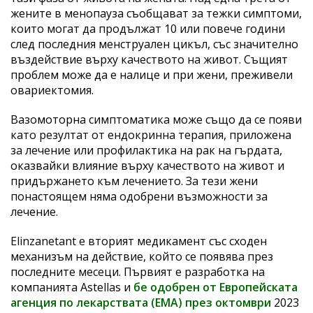
жените в менопауза съобщават за тежки симптоми,
които могат да продължат 10 или повече години
след последния менструален цикъл, със значително
въздействие върху качеството на живот. Същият
проблем може да е налице и при жени, преживели
овариектомия.
Вазомоторна симптоматика може също да се появи
като резултат от ендокринна терапия, приложена
за лечение или профилактика на рак на гърдата,
оказвайки влияние върху качеството на живот и
придържането към лечението. За тези жени
понастоящем няма одобрени възможности за
лечение.
Elinzanetant e вторият медикамент със сходен
механизъм на действие, който се появява през
последните месеци. Първият е разработка на
компанията Astellas и
бе одобрен от Европейската
агенция по лекарствата (ЕMA) през октомври
2023