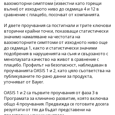
вазомоторни симптоми (известни като горещи
вълни) от изходното ниво до седмица 4 и 12 в
сравнение с плацебо, посочват от компанията.
И двете проучвания са постигнали и трите ключови
вторични крайни точки, показващи статистически
значимо намаляване на честотата на
вазомоторните симптоми от изходното ниво още
до седмица 1, както и статистически значими
подобрения в нарушенията на съня и свързаното с
менопаузата качество на живот в сравнение с
плацебо. Профилът на безопасност, наблюдаван в
проучванията OASIS 1 и 2, като цяло съответства на
публикуваните по-рано данни за продукта,
уточняват от Bayer.
OASIS 1 и 2 са първите проучвания от фаза 3 в
Програмата за клинично развитие, която включва
общо 4 проучвания. Предвижда се готовите досега
резултати от тях да бъдат представени на