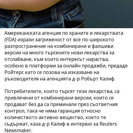
Американската агенция по храните и лекарствата
(FDA) изрази загриженост от все по-широкото
разпространение на комбинирани и фалшиви
версии на много търсените нови лекарства за
отслабване, към които интересът нараства,
особено в платформи за онлайн продажби, предаде
Ройтерс като се позова на изказване на
ръководителя на агенцията д-р Робърт Калиф.
Потребителите, които търсят тези лекарства, са
привлечени от комбинирани версии, които се
продават без да са преминали през съответния
контрол, така че няма гаранция относно
количеството активно вещество, което те
съдържат, каза д-р Калиф в интервю за Reuters
Newsmaker.