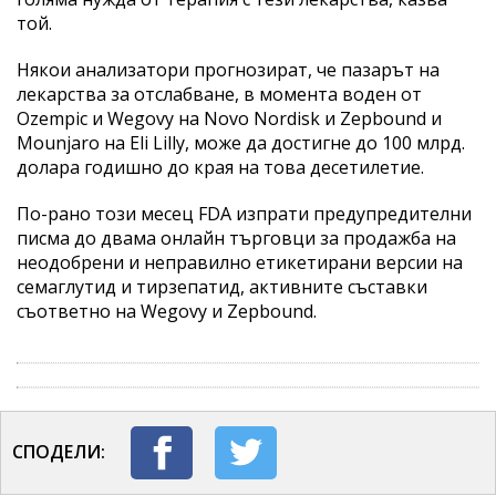
той.
Някои анализатори прогнозират, че пазарът на
лекарства за отслабване, в момента воден от
Ozempic и Wegovy на Novo Nordisk и Zepbound и
Mounjaro на Eli Lilly, може да достигне до 100 млрд.
долара годишно до края на това десетилетие.
По-рано този месец FDA изпрати предупредителни
писма до двама онлайн търговци за продажба на
неодобрени и неправилно етикетирани версии на
семаглутид и тирзепатид, активните съставки
съответно на Wegovy и Zepbound.
СПОДЕЛИ: