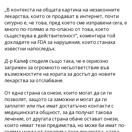
„В контекста на общата картина на незаконните
лекарства, които се продават в интернет, почти
сигурно е, че това, пред което сме изправени сега, е
много по-голямо и по-опасно от това, което
съществува в действителност“, коментира той
докладите на FDA за нарушения, които станаха
известни напоследък.
Д-р Калиф споделя също така, че е сериозно
загрижен за огромното несъответствие във
възможностите на хората за достъп до новите
лекарства за отслабване.
От една страна са онези, които могат да си ги
позволят, защото са заможни и могат да ги
заплатят или пък имат достатъчно контакти с
медицинската общност, за да получат такова
лечение, от другата страна обаче остават онези,
които нямат тези предимства, но може би имат по-
голяма нужда от терапия с тези лекарства, казва